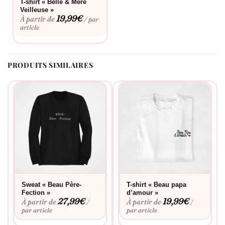
T-shirt « Belle & Mere
et la qualité de confection assure une belle tenue dans le
Veilleuse »
temps.
19,99
€
À partir de
/ par
article
PRODUITS SIMILAIRES
Sweat « Beau Père-
T-shirt « Beau papa
Fection »
d’amour »
27,99
€
19,99
€
À partir de
À partir de
/
/
par article
par article