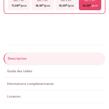
dès 2 art.
dès 3 art.
dès 4 art.
dès 5 art.
€
€
€
€
17,09
/pce
16,19
/pce
15,29
/pce
14,39
/pce
Email
*
Précisions (optionnel)
Description
ENVOYER MA DEMANDE ✨
Guide des tailles
💚 Retour sous 24-48h
🇫🇷 Flocage en France
✅ Validation avant fabrication
Informations complémentaires
Livraison