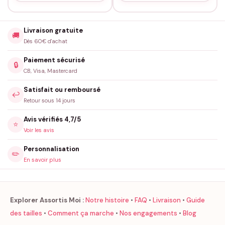
Livraison gratuite
🚚
Dès 60€ d'achat
Paiement sécurisé
🔒
CB, Visa, Mastercard
Satisfait ou remboursé
↩️
Retour sous 14 jours
Avis vérifiés 4,7/5
⭐
Voir les avis
Personnalisation
✏️
En savoir plus
Explorer Assortis Moi :
Notre histoire
•
FAQ
•
Livraison
•
Guide
des tailles
•
Comment ça marche
•
Nos engagements
•
Blog