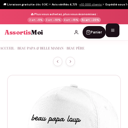
🚚
Livraison gratuite
dès 60€
|
⭐
Avis vérifiés 4,7/5
·
+10 000 clients
|
⚡
Expédié sous 1
🔥
Plus vous achetez, plus vous économisez :
2 art.
-5%
3 art.
-10%
4 art.
-15%
5+ art.
-20%
Assortis
Moi
Panier
Passer
ACCUEIL
/
BEAU PAPA & BELLE MAMAN
/
BEAU PÈRE
au
contenu