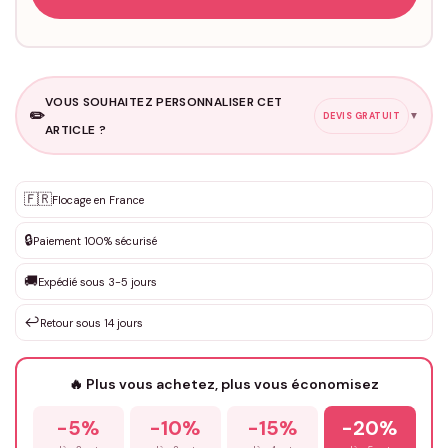
VOUS SOUHAITEZ PERSONNALISER CET
✏️
▼
DEVIS GRATUIT
ARTICLE ?
Personnalisation sur mesure
🇫🇷
✨
Flocage en France
DEVIS GRATUIT · Personnalisation de 3 à 10€ selon la demande
🔒
Paiement 100% sécurisé
Que souhaitez-vous ?
*
🚚
Expédié sous 3-5 jours
↩️
Retour sous 14 jours
Votre texte / idée
*
🔥 Plus vous achetez, plus vous économisez
-5%
-10%
-15%
-20%
Prénom
*