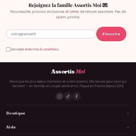
Rejoignez la famille Assortis Moi 💌
Nouveautés, promos exclusives et idées de tenues assorties. Pas de
spam, promis.
J'accepte les
termes & conditions
Assortis
Moi
Parce que les plus beaux moments se vivent assortis. Des tenues pour ceux qui
s'aiment — en famille, en couple, entre amis. Floqué en France depuis 2018.
Boutique
La Famille
Aide
Les Couples