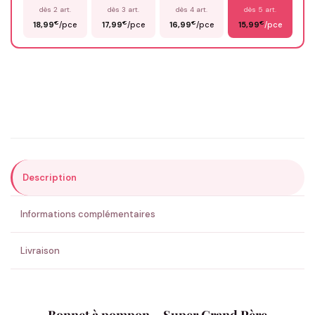
dès 2 art.
dès 3 art.
dès 4 art.
dès 5 art.
€
€
€
€
18,99
/pce
17,99
/pce
16,99
/pce
15,99
/pce
Email
*
Précisions (optionnel)
Description
ENVOYER MA DEMANDE ✨
Informations complémentaires
💚 Retour sous 24-48h
🇫🇷 Flocage en France
✅ Validation avant fabrication
Livraison