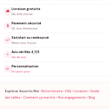
Livraison gratuite
🚚
Dès 60€ d'achat
Paiement sécurisé
🔒
CB, Visa, Mastercard
Satisfait ou remboursé
↩️
Retour sous 14 jours
Avis vérifiés 4,7/5
⭐
Voir les avis
Personnalisation
✏️
En savoir plus
Explorer Assortis Moi :
Notre histoire
•
FAQ
•
Livraison
•
Guide
des tailles
•
Comment ça marche
•
Nos engagements
•
Blog