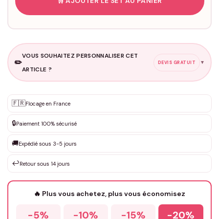
🛒 AJOUTER LE SET AU PANIER
VOUS SOUHAITEZ PERSONNALISER CET
✏️
▼
DEVIS GRATUIT
ARTICLE ?
Personnalisation sur mesure
🇫🇷
✨
Flocage en France
DEVIS GRATUIT · Personnalisation de 3 à 10€ selon la demande
🔒
Paiement 100% sécurisé
Que souhaitez-vous ?
*
🚚
Expédié sous 3-5 jours
↩️
Retour sous 14 jours
Votre texte / idée
*
🔥 Plus vous achetez, plus vous économisez
-5%
-10%
-15%
-20%
Prénom
*