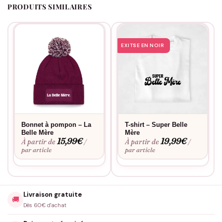
PRODUITS SIMILAIRES
EXITSE EN NOIR
Bonnet à pompon – La
T-shirt – Super Belle
Belle Mère
Mère
15,99
€
19,99
€
À partir de
À partir de
/
/
par article
par article
Livraison gratuite
🚚
Dès 60€ d'achat