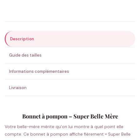
Précisions (optionnel)
Description
ENVOYER MA DEMANDE ✨
Guide des tailles
💚 Retour sous 24-48h
🇫🇷 Flocage en France
✅ Validation avant fabrication
Informations complémentaires
Livraison
Bonnet à pompon – Super Belle Mère
Votre belle-mère mérite qu’on lui montre à quel point elle
compte. Ce bonnet à pompon affiche fièrement « Super Belle