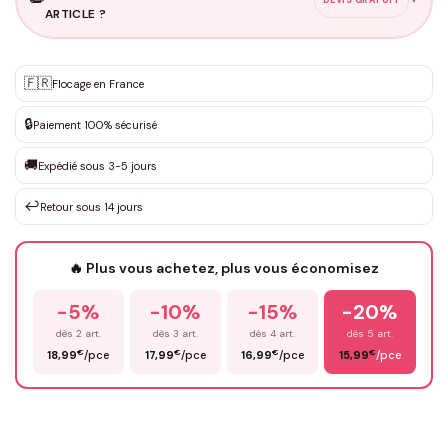
ARTICLE ?
Personnalisation sur mesure
🇫🇷
✨
Flocage en France
DEVIS GRATUIT · Personnalisation de 3 à 10€ selon la demande
🔒
Paiement 100% sécurisé
Que souhaitez-vous ?
*
🚚
Expédié sous 3-5 jours
↩️
Retour sous 14 jours
Votre texte / idée
*
🔥 Plus vous achetez, plus vous économisez
-5%
-10%
-15%
-20%
Prénom
*
dès 2 art.
dès 3 art.
dès 4 art.
dès 5 art.
€
€
€
€
18,99
/pce
17,99
/pce
16,99
/pce
15,99
/pce
Email
*