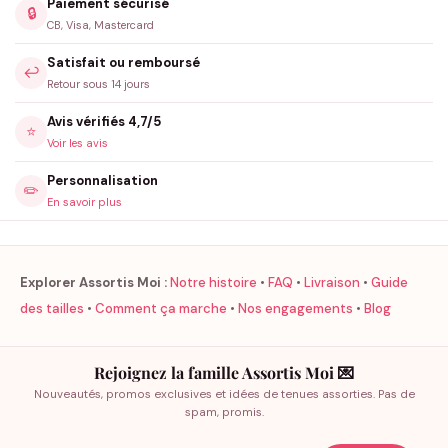
Paiement sécurisé
🔒
CB, Visa, Mastercard
Satisfait ou remboursé
↩️
Retour sous 14 jours
Avis vérifiés 4,7/5
⭐
Voir les avis
Personnalisation
✏️
En savoir plus
Explorer Assortis Moi :
Notre histoire
•
FAQ
•
Livraison
•
Guide
des tailles
•
Comment ça marche
•
Nos engagements
•
Blog
Rejoignez la famille Assortis Moi 💌
Nouveautés, promos exclusives et idées de tenues assorties. Pas de
spam, promis.