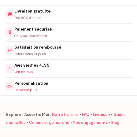
Livraison gratuite
🚚
Dès 60€ d'achat
Paiement sécurisé
🔒
CB, Visa, Mastercard
Satisfait ou remboursé
↩️
Retour sous 14 jours
Avis vérifiés 4,7/5
⭐
Voir les avis
Personnalisation
✏️
En savoir plus
Explorer Assortis Moi :
Notre histoire
•
FAQ
•
Livraison
•
Guide
des tailles
•
Comment ça marche
•
Nos engagements
•
Blog