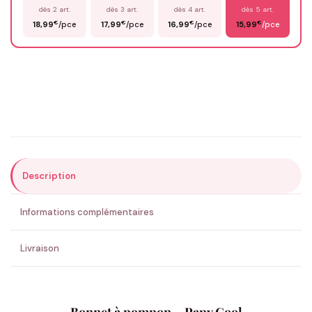
dès 2 art.
dès 3 art.
dès 4 art.
dès 5 art.
€
€
€
€
18,99
/pce
17,99
/pce
16,99
/pce
15,99
/pce
Email
*
Précisions (optionnel)
Description
ENVOYER MA DEMANDE ✨
Informations complémentaires
💚 Retour sous 24-48h
🇫🇷 Flocage en France
✅ Validation avant fabrication
Livraison