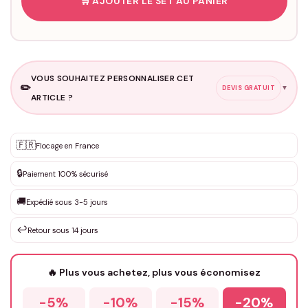
🛒 AJOUTER LE SET AU PANIER
VOUS SOUHAITEZ PERSONNALISER CET
✏️
▼
DEVIS GRATUIT
ARTICLE ?
Personnalisation sur mesure
🇫🇷
✨
Flocage en France
DEVIS GRATUIT · Personnalisation de 3 à 10€ selon la demande
🔒
Paiement 100% sécurisé
Que souhaitez-vous ?
*
🚚
Expédié sous 3-5 jours
↩️
Retour sous 14 jours
Votre texte / idée
*
🔥 Plus vous achetez, plus vous économisez
-5%
-10%
-15%
-20%
Prénom
*