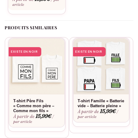
article
PRODUITS SIMILAIRES
EXISTE EN NOIR
EXISTE EN NOIR
T-shirt Père Fils
T-shirt Famille « Batterie
« Comme mon père –
vide – Batterie pleine »
15,99
€
Comme mon fils »
À partir de
/
15,99
€
À partir de
/
par article
par article