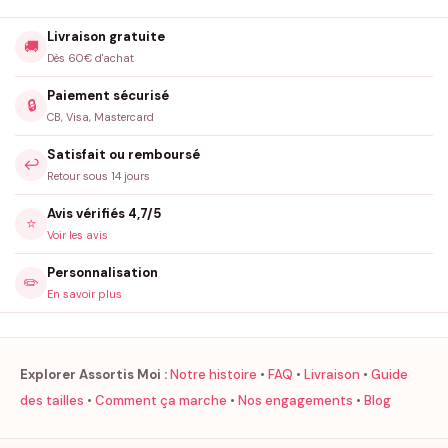
Livraison gratuite
🚚
Dès 60€ d'achat
Paiement sécurisé
🔒
CB, Visa, Mastercard
Satisfait ou remboursé
↩️
Retour sous 14 jours
Avis vérifiés 4,7/5
⭐
Voir les avis
Personnalisation
✏️
En savoir plus
Explorer Assortis Moi :
Notre histoire
•
FAQ
•
Livraison
•
Guide
des tailles
•
Comment ça marche
•
Nos engagements
•
Blog