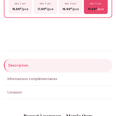
dès 2 art.
dès 3 art.
dès 4 art.
dès 5 art.
€
€
€
€
18,99
/pce
17,99
/pce
16,99
/pce
15,99
/pce
Email
*
Précisions (optionnel)
Description
ENVOYER MA DEMANDE ✨
Informations complémentaires
💚 Retour sous 24-48h
🇫🇷 Flocage en France
✅ Validation avant fabrication
Livraison