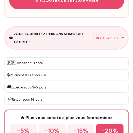
🛒 AJOUTER LE SET AU PANIER
VOUS SOUHAITEZ PERSONNALISER CET
✏️
▼
DEVIS GRATUIT
ARTICLE ?
Personnalisation sur mesure
🇫🇷
✨
Flocage en France
DEVIS GRATUIT · Personnalisation de 3 à 10€ selon la demande
🔒
Paiement 100% sécurisé
Que souhaitez-vous ?
*
🚚
Expédié sous 3-5 jours
↩️
Retour sous 14 jours
Votre texte / idée
*
🔥 Plus vous achetez, plus vous économisez
-5%
-10%
-15%
-20%
Prénom
*