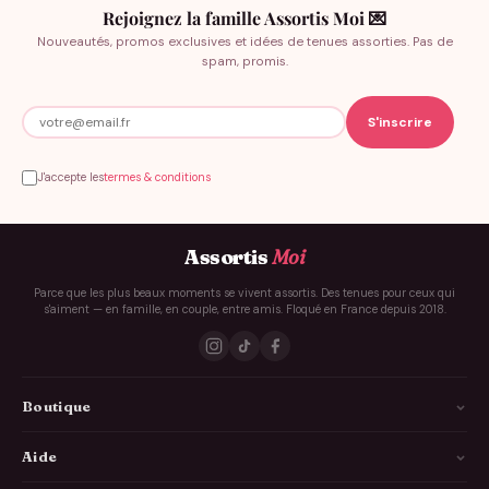
Rejoignez la famille Assortis Moi 💌
Nouveautés, promos exclusives et idées de tenues assorties. Pas de
spam, promis.
J'accepte les
termes & conditions
Assortis
Moi
Parce que les plus beaux moments se vivent assortis. Des tenues pour ceux qui
s'aiment — en famille, en couple, entre amis. Floqué en France depuis 2018.
Boutique
La Famille
Aide
Les Couples