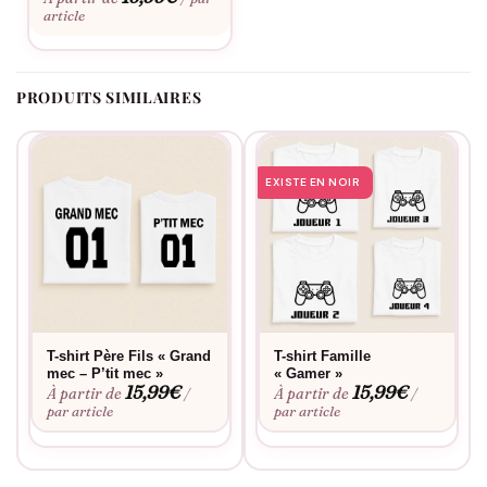
personnalisation
. Ce bonnet à pompon Mamie Ours se lave
article
facilement et conserve sa forme au fil des utilisations.
PRODUITS SIMILAIRES
EXISTE EN NOIR
T-shirt Père Fils « Grand
T-shirt Famille
mec – P’tit mec »
« Gamer »
15,99
€
15,99
€
À partir de
À partir de
/
/
par article
par article