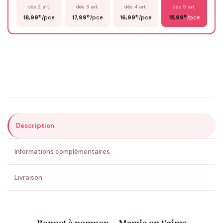
dès 2 art.
dès 3 art.
dès 4 art.
dès 5 art.
€
€
€
€
18,99
/pce
17,99
/pce
16,99
/pce
15,99
/pce
Email
*
Précisions (optionnel)
Description
ENVOYER MA DEMANDE ✨
Informations complémentaires
💚 Retour sous 24-48h
🇫🇷 Flocage en France
✅ Validation avant fabrication
Livraison