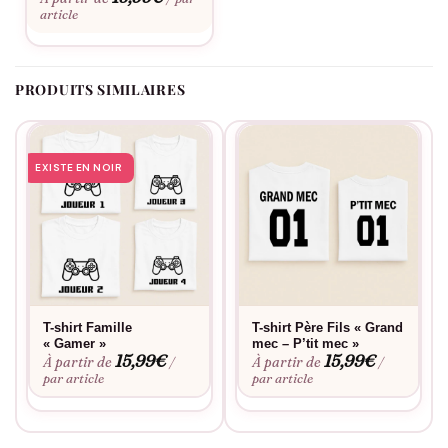
personnalisation
. Ce bonnet à pompon « Mamie on t’aime » se
article
porte facilement au quotidien et résiste aux lavages répétés
sans perdre sa douceur.
PRODUITS SIMILAIRES
EXISTE EN NOIR
T-shirt Famille
T-shirt Père Fils « Grand
« Gamer »
mec – P’tit mec »
15,99
€
15,99
€
À partir de
À partir de
/
/
par article
par article