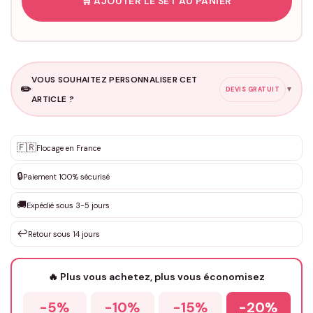
🛒 AJOUTER LE SET AU PANIER
VOUS SOUHAITEZ PERSONNALISER CET
✏️
▼
DEVIS GRATUIT
ARTICLE ?
Personnalisation sur mesure
🇫🇷
✨
Flocage en France
DEVIS GRATUIT · Personnalisation de 3 à 10€ selon la demande
🔒
Paiement 100% sécurisé
Que souhaitez-vous ?
*
🚚
Expédié sous 3-5 jours
↩️
Retour sous 14 jours
Votre texte / idée
*
🔥 Plus vous achetez, plus vous économisez
-5%
-10%
-15%
-20%
Prénom
*