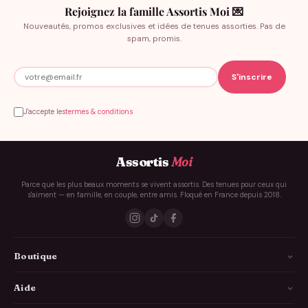
Rejoignez la famille Assortis Moi 💌
Nouveautés, promos exclusives et idées de tenues assorties. Pas de
spam, promis.
J'accepte les
termes & conditions
Assortis
Moi
Parce que les plus beaux moments se vivent assortis. Des tenues pour ceux qui
s'aiment — en famille, en couple, entre amis. Floqué en France depuis 2018.
Boutique
La Famille
Aide
Les Couples