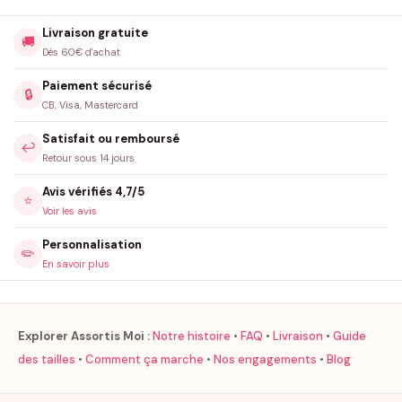
Livraison gratuite
🚚
Dès 60€ d'achat
Paiement sécurisé
🔒
CB, Visa, Mastercard
Satisfait ou remboursé
↩️
Retour sous 14 jours
Avis vérifiés 4,7/5
⭐
Voir les avis
Personnalisation
✏️
En savoir plus
Explorer Assortis Moi :
Notre histoire
•
FAQ
•
Livraison
•
Guide
des tailles
•
Comment ça marche
•
Nos engagements
•
Blog