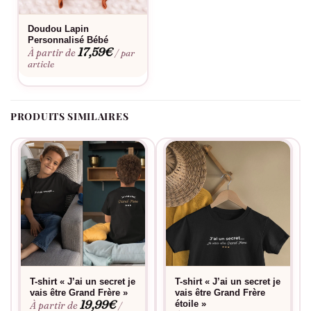
Envie d’une touche personnelle ? Découvrez notre
service de
personnalisation
. Ce body petit frère « Trop Cool » se lave
Doudou Lapin
Personnalisé Bébé
facilement en machine et conserve son éclat lavage après
17,59
€
À partir de
/ par
lavage.
article
PRODUITS SIMILAIRES
T-shirt « J’ai un secret je
T-shirt « J’ai un secret je
vais être Grand Frère »
vais être Grand Frère
19,99
€
étoile »
À partir de
/