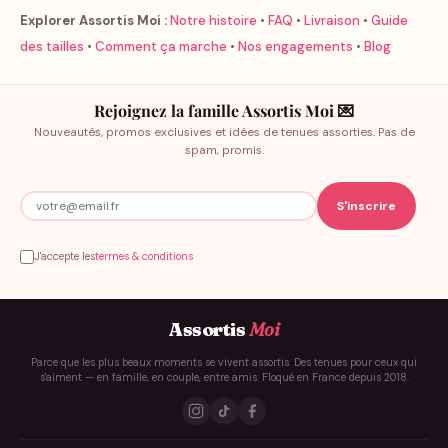
Explorer Assortis Moi :
Notre histoire
•
FAQ
•
Livraison
•
Guide
des tailles
•
Comment ça marche
•
Nos engagements
•
Blog
Rejoignez la famille Assortis Moi 💌
Nouveautés, promos exclusives et idées de tenues assorties. Pas de
spam, promis.
J'accepte les
termes & conditions
Assortis
Moi
Parce que les plus beaux moments se vivent assortis. Des tenues pour ceux qui
s'aiment — en famille, en couple, entre amis. Floqué en France depuis 2018.