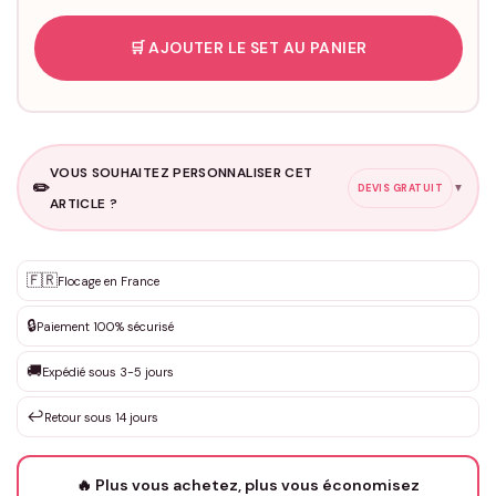
🛒 AJOUTER LE SET AU PANIER
VOUS SOUHAITEZ PERSONNALISER CET
✏️
▼
DEVIS GRATUIT
ARTICLE ?
Personnalisation sur mesure
🇫🇷
✨
Flocage en France
DEVIS GRATUIT · Personnalisation de 3 à 10€ selon la demande
🔒
Paiement 100% sécurisé
Que souhaitez-vous ?
*
🚚
Expédié sous 3-5 jours
↩️
Retour sous 14 jours
Votre texte / idée
*
🔥 Plus vous achetez, plus vous économisez