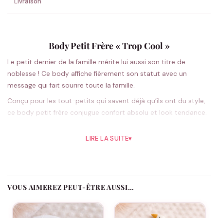
Livraison
Body Petit Frère « Trop Cool »
Le petit dernier de la famille mérite lui aussi son titre de
noblesse ! Ce body affiche fièrement son statut avec un
message qui fait sourire toute la famille.
Conçu pour les tout-petits qui savent déjà qu’ils ont du style,
ce body petit frère conjugue confort absolu et look tendance.
Sa coupe classique unisexe s’adapte parfaitement aux
mouvements de bébé, tandis que son message plein d’humour
LIRE LA SUITE
▾
crée instantanément des moments de complicité. Que ce soit
pour une séance photo en famille ou simplement pour affirmer
sa personnalité au quotidien, votre petit bout va faire fondre
son entourage. Les parents apprécieront sa praticité et sa
VOUS AIMEREZ PEUT-ÊTRE AUSSI…
facilité d’entretien, pendant que les grands frères et sœurs
seront fiers de présenter leur « trop cool » petit protégé.