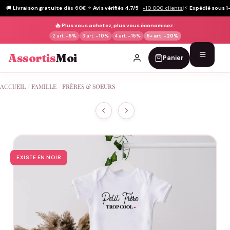
🚚
Livraison gratuite
dès 60€
|
⭐
Avis vérifiés 4,7/5
·
+10 000 clients
|
⚡
Expédié sous 1
🔥
Plus vous achetez, plus vous économisez :
2 art.
-5%
3 art.
-10%
4 art.
-15%
5+ art.
-20%
Assortis
Moi
Panier
Passer
ACCUEIL
/
FAMILLE
/
FRÈRES & SOEURS
au
contenu
EXISTE EN NOIR