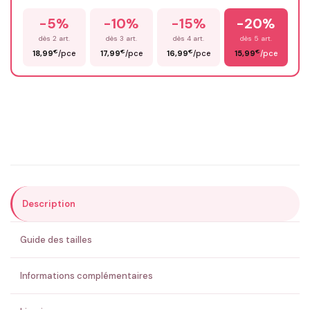
-5%
-10%
-15%
-20%
Prénom
*
dès 2 art.
dès 3 art.
dès 4 art.
dès 5 art.
€
€
€
€
18,99
/pce
17,99
/pce
16,99
/pce
15,99
/pce
Email
*
Précisions (optionnel)
Description
ENVOYER MA DEMANDE ✨
Guide des tailles
💚 Retour sous 24-48h
🇫🇷 Flocage en France
✅ Validation avant fabrication
Informations complémentaires