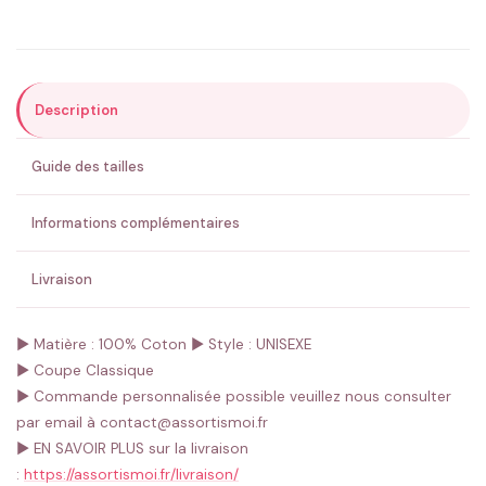
Précisions (optionnel)
Description
ENVOYER MA DEMANDE ✨
Guide des tailles
💚 Retour sous 24-48h
🇫🇷 Flocage en France
✅ Validation avant fabrication
Informations complémentaires
Livraison
► Matière : 100% Coton
► Style : UNISEXE
► Coupe Classique
► Commande personnalisée possible veuillez nous consulter
par email à contact@assortismoi.fr
► EN SAVOIR PLUS sur la livraison
:
https://assortismoi.fr/livraison/