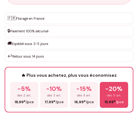
Personnalisation sur mesure
🇫🇷
✨
Flocage en France
DEVIS GRATUIT · Personnalisation de 3 à 10€ selon la demande
🔒
Paiement 100% sécurisé
Que souhaitez-vous ?
*
🚚
Expédié sous 3-5 jours
↩️
Retour sous 14 jours
Votre texte / idée
*
🔥 Plus vous achetez, plus vous économisez
-5%
-10%
-15%
-20%
Prénom
*
dès 2 art.
dès 3 art.
dès 4 art.
dès 5 art.
€
€
€
€
18,99
/pce
17,99
/pce
16,99
/pce
15,99
/pce
Email
*