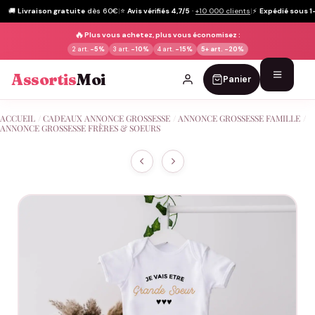
🚚
Livraison gratuite
dès 60€
|
⭐
Avis vérifiés 4,7/5
·
+10 000 clients
|
⚡
Expédié sous 1
🔥
Plus vous achetez, plus vous économisez :
2 art.
-5%
3 art.
-10%
4 art.
-15%
5+ art.
-20%
Assortis
Moi
Panier
Passer
ACCUEIL
/
CADEAUX ANNONCE GROSSESSE
/
ANNONCE GROSSESSE FAMILLE
/
au
ANNONCE GROSSESSE FRÈRES & SOEURS
contenu