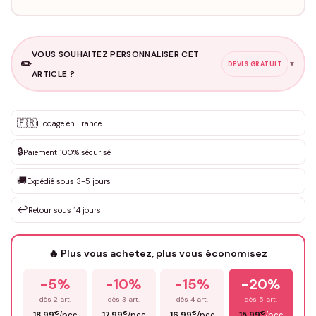
VOUS SOUHAITEZ PERSONNALISER CET
✏️
▼
DEVIS GRATUIT
ARTICLE ?
Personnalisation sur mesure
🇫🇷
✨
Flocage en France
DEVIS GRATUIT · Personnalisation de 3 à 10€ selon la demande
🔒
Paiement 100% sécurisé
Que souhaitez-vous ?
*
🚚
Expédié sous 3-5 jours
↩️
Retour sous 14 jours
Votre texte / idée
*
🔥 Plus vous achetez, plus vous économisez
-5%
-10%
-15%
-20%
Prénom
*
dès 2 art.
dès 3 art.
dès 4 art.
dès 5 art.
€
€
€
€
18,99
/pce
17,99
/pce
16,99
/pce
15,99
/pce