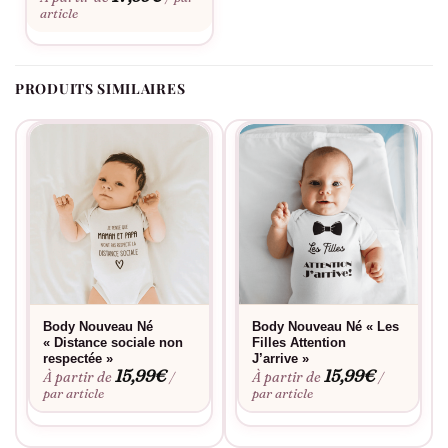
qui font battre le cœur de votre famille. Avec Assortis Moi,
article
s’habiller en tribu devient un vrai jeu d’enfant.
PRODUITS SIMILAIRES
Body Nouveau Né
Body Nouveau Né « Les
« Distance sociale non
Filles Attention
respectée »
J’arrive »
15,99
€
15,99
€
À partir de
À partir de
/
/
par article
par article