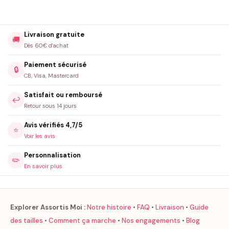
Livraison gratuite
🚚
Dès 60€ d'achat
Paiement sécurisé
🔒
CB, Visa, Mastercard
Satisfait ou remboursé
↩️
Retour sous 14 jours
Avis vérifiés 4,7/5
⭐
Voir les avis
Personnalisation
✏️
En savoir plus
Explorer Assortis Moi :
Notre histoire
•
FAQ
•
Livraison
•
Guide
des tailles
•
Comment ça marche
•
Nos engagements
•
Blog