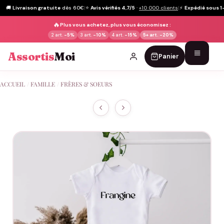
🚚
Livraison gratuite
dès 60€
|
⭐
Avis vérifiés 4,7/5
·
+10 000 clients
|
⚡
Expédié sous 1
🔥
Plus vous achetez, plus vous économisez :
2 art.
-5%
3 art.
-10%
4 art.
-15%
5+ art.
-20%
Assortis
Moi
Panier
Passer
ACCUEIL
/
FAMILLE
/
FRÈRES & SOEURS
au
contenu