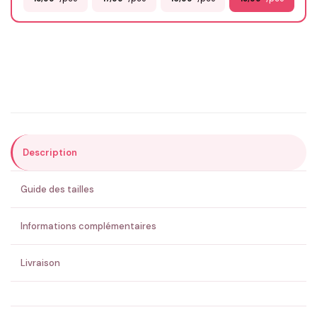
Email
*
Précisions (optionnel)
Description
ENVOYER MA DEMANDE ✨
Guide des tailles
💚 Retour sous 24-48h
🇫🇷 Flocage en France
✅ Validation avant fabrication
Informations complémentaires
Livraison