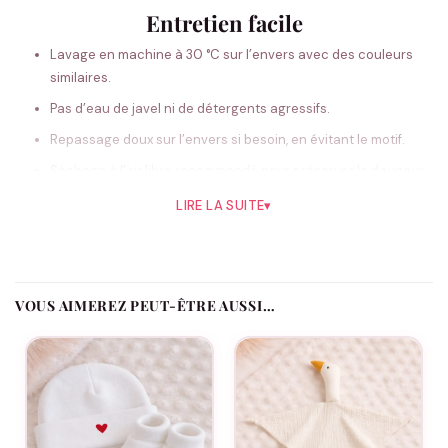
Entretien facile
Lavage en machine à 30 °C sur l’envers avec des couleurs
similaires.
Pas d’eau de javel ni de détergents agressifs.
Repassage doux sur l’envers si besoin, en évitant le motif.
Séchage à l’air libre recommandé pour préserver la douceur
et la tenue.
LIRE LA SUITE
▾
Avec ces gestes simples, votre body garde sa douceur et son
éclat au fil des lavages.
VOUS AIMEREZ PEUT-ÊTRE AUSSI…
Des looks assortis pour toute la tribu
Assortis Moi imagine des pièces coordonnées pour toute
la
famille
. Le body « Frangine » se marie naturellement avec nos
versions « frangin », « grande sœur » ou « maman/papa » (selon
collections disponibles). Idéal pour un cadeau de naissance ou
de baby shower : glissez-le dans un coffret avec une