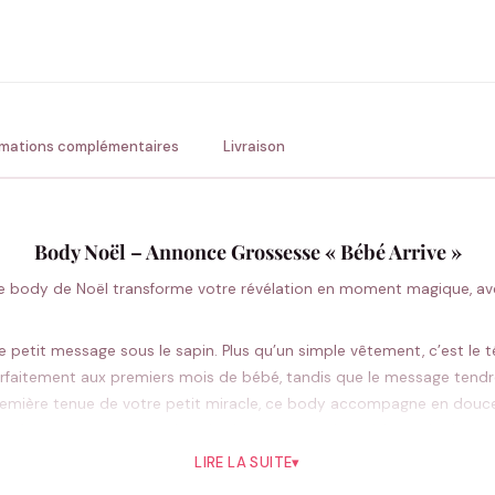
ENV
💚 Retour sous 24-48h
🇫
rmations complémentaires
Livraison
Body Noël – Annonce Grossesse « Bébé Arrive »
. Ce body de Noël transforme votre révélation en moment magique, a
e petit message sous le sapin. Plus qu’un simple vêtement, c’est le t
arfaitement aux premiers mois de bébé, tandis que le message tendr
remière tenue de votre petit miracle, ce body accompagne en douce
ges fréquents, parce que les plus beaux souvenirs méritent de durer.
LIRE LA SUITE
▾
Pourquoi vous allez l’aimer