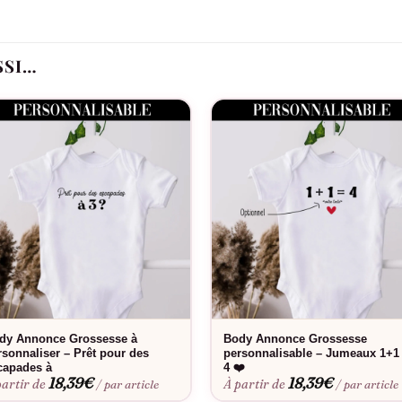
e annonce mémorable
arfaitement aux nouveau-nés
SSI…
 photos de famille
 répétés
sans surcharger
Idéal pour
s de bébé, cadeaux de naissance originaux, albums souvenirs de fam
Bon à savoir
a coupe parfaite. Envie d’une touche personnelle ? Découvrez notre
 intact lavage après lavage.
dy Annonce Grossesse à
Body Annonce Grossesse
rsonnaliser – Prêt pour des
personnalisable – Jumeaux 1+1
capades à
4 ❤️
18,39
€
18,39
€
partir de
À partir de
/ par article
/ par article