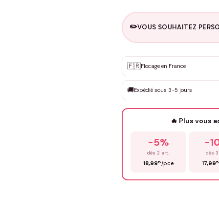
✏️
VOUS SOUHAITEZ PERSO
Personnalisation sur m
🇫🇷
✨
Flocage en France
DEVIS GRATUIT · Personnali
🚚
Expédié sous 3-5 jours
Que souhaitez-vous ?
*
🔥 Plus vous 
Prénom
*
-5%
-1
dès 2 art.
dès 3
€
18,99
/pce
17,99
Précisions (optionnel)