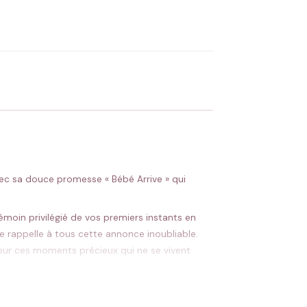
OYER MA DEMANDE ✨
 Flocage en France
✅ Validation avant fabrication
vec sa douce promesse « Bébé Arrive » qui
émoin privilégié de vos premiers instants en
e rappelle à tous cette annonce inoubliable.
ur ces moments précieux qui ne se vivent