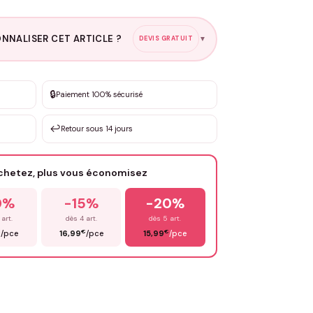
NNALISER CET ARTICLE ?
DEVIS GRATUIT
▼
esure
🔒
Paiement 100% sécurisé
sation de 3 à 10€ selon la demande
↩️
Retour sous 14 jours
Votre texte / idée
*
achetez, plus vous économisez
Email
*
0%
-15%
-20%
 art.
dès 4 art.
dès 5 art.
€
€
€
/pce
16,99
/pce
15,99
/pce