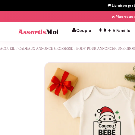
🚚
Livraison gra
🔥
Plus vous 
💑
👨‍👩‍👧‍👦
Assortis
Moi
Couple
Famille
Passer
ACCUEIL
/
CADEAUX ANNONCE GROSSESSE
/
BODY POUR ANNONCER UNE GROS
au
contenu