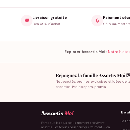
Livraison gratuite
Paiement séc
🚚
🔒
Dès 60€ d'achat
CB, Visa, Master
Explorer Assortis Moi :
Notre histoi
Rejoignez la famille Assortis Moi 
Nouveautés, promos exclusives et idées de t
assorties. Pas de spam, promis.
Bout
Assortis
Moi
La Fam
Parce que les plus beaux moments se vivent
assortis. Des tenues pour ceux qui s'aiment — en