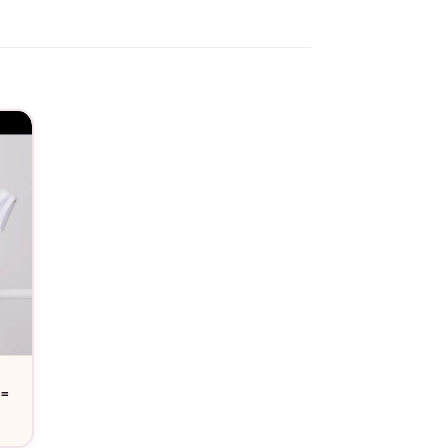
ille.
service de personnalisation
. Ce body se lave
 =