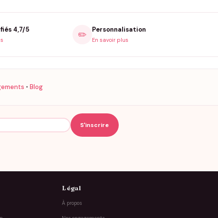
fiés 4,7/5
Personnalisation
✏️
is
En savoir plus
gements
•
Blog
Légal
À propos