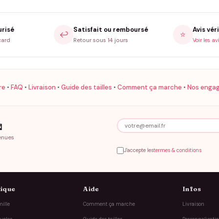
urisé
Satisfait ou remboursé
Avis véri
↩️
⭐
card
Retour sous 14 jours
Voir les av
re
•
FAQ
•
Livraison
•
Guide des tailles
•
Comment ça marche
•
Nos enga

enues
J'accepte les
termes & conditions
ique
Aide
Infos
ille
Comment ça marche
Livraison