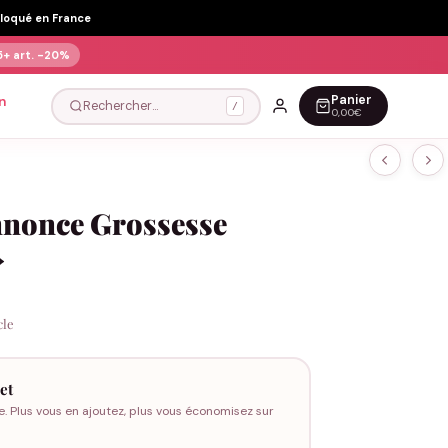
Floqué en France
5+ art.
-20%
Panier
n
Rechercher…
/
0,00€
nnonce Grossesse
»
cle
et
e. Plus vous en ajoutez, plus vous économisez sur