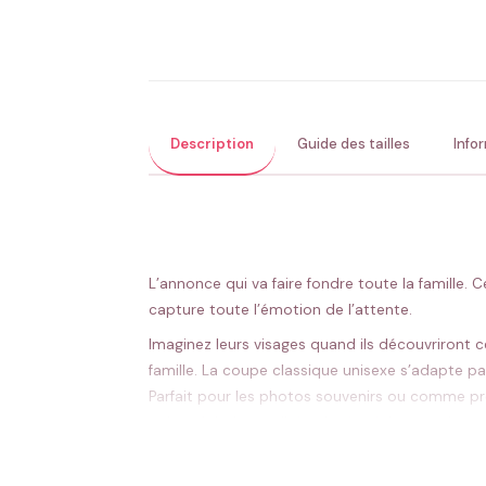
Description
Guide des tailles
Info
L’annonce qui va faire fondre toute la famille
capture toute l’émotion de l’attente.
Imaginez leurs visages quand ils découvriront c
famille. La coupe classique unisexe s’adapte p
Parfait pour les photos souvenirs ou comme p
qu’une fois. La qualité soignée résiste aux lava