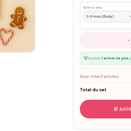
Taille du body
+
💡
Ajoutez
1 article de plus
p
Sous-total (
1
articles)
Total du set
🛒 AJOU