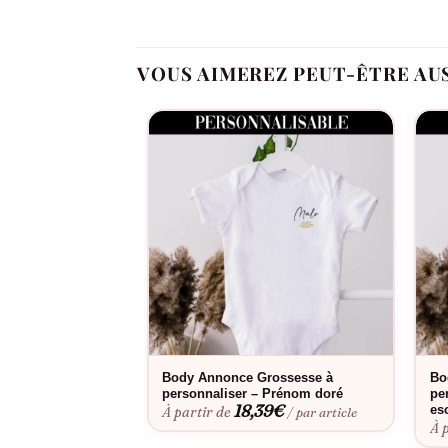
Message « Bébé Arrive » touchant pour un
Coupe unisexe intemporelle qui convient p
VOUS AIMEREZ PEUT-ÊTRE AU
Idéal pour immortaliser ce moment unique en
Finitions soignées qui résistent aux lavages
Design épuré qui met en valeur le message 
Annonces de grossesse à Noël, premières photo
Consultez notre
guide des tailles
pour choisir l
facilement en machine et conserve son message
Body Annonce Grossesse à
Bo
personnaliser – Prénom doré
pe
18,39
€
es
À partir de
/ par article
À 