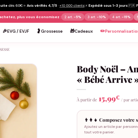
tuite
dès 60€
|
⭐
Avis vérifiés 4,7/5
·
+10 000 clients
|
⚡
Expédié sous 1-3 jours
|
🇫🇷
achetez, plus vous économisez :
2 art.
-5%
3 art.
-10%
4 art.
-15%
🎉
🤰
🎁
✏️
EVG / EVJF
Grossesse
Cadeaux
Personnalisatio
SESSE
Body Noël – A
« Bébé Arrive 
15,99
€
À partir de
/ par arti
👨‍👩‍👧 Composez votre s
Ajoutez un article par personn
tout votre panier.