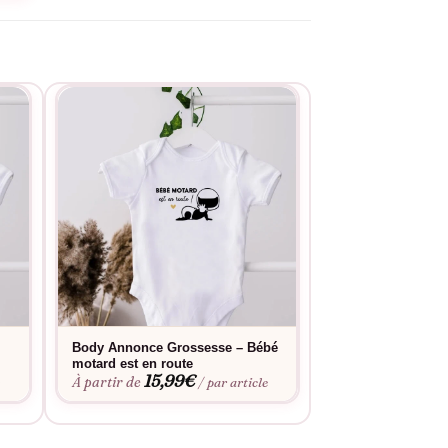
Body Annonce Grossesse – Bébé
Body Annonce Gr
motard est en route
Bientôt dans tes 
15,99
€
15,9
À partir de
À partir de
e
/ par article