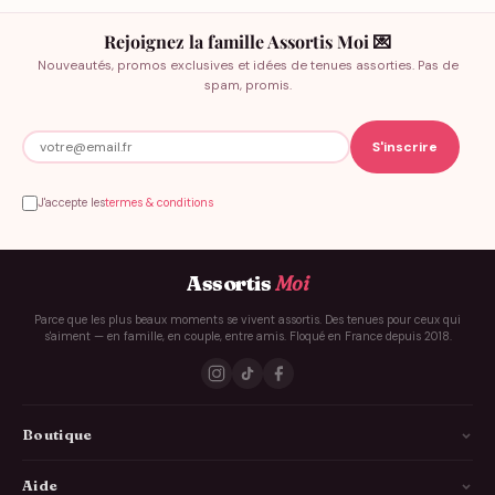
Rejoignez la famille Assortis Moi 💌
Nouveautés, promos exclusives et idées de tenues assorties. Pas de
spam, promis.
J'accepte les
termes & conditions
Assortis
Moi
Parce que les plus beaux moments se vivent assortis. Des tenues pour ceux qui
s'aiment — en famille, en couple, entre amis. Floqué en France depuis 2018.
Boutique
La Famille
Aide