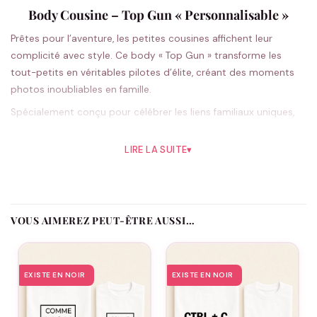
Body Cousine – Top Gun « Personnalisable »
Prêtes pour l’aventure, les petites cousines affichent leur
complicité avec style. Ce body « Top Gun » transforme les
tout-petits en véritables pilotes d’élite, créant des moments
photos inoubliables en famille.
Spécialement conçu pour célébrer les liens familiaux uniques,
ce body cousine apporte une dimension ludique aux
rassemblements familiaux. L’esprit « Top Gun » évoque
LIRE LA SUITE
▾
l’aventure et le courage, des valeurs que les cousines
partageront en grandissant. La coupe soigneusement pensée
assure un confort optimal aux bébés, tandis que le design
captivant ravit parents et grands-parents. Disponible en blanc
VOUS AIMEREZ PEUT-ÊTRE AUSSI…
et noir, il s’harmonise parfaitement avec les tenues des autres
membres de la famille pour créer un look coordonné naturel et
élégant.
EXISTE EN NOIR
EXISTE EN NOIR
Pourquoi vous allez l’aimer