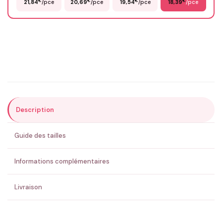
€
€
€
€
21,84
/pce
20,69
/pce
19,54
/pce
18,39
/pce
Email
*
Précisions (optionnel)
Description
ENVOYER MA DEMANDE ✨
Guide des tailles
💚 Retour sous 24-48h
🇫🇷 Flocage en France
✅ Validation avant fabrication
Informations complémentaires
Livraison