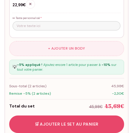
✕
22,99€
✏️ Texte personnalisé
*
+ AJOUTER UN BODY
-5% appliqué !
Ajoutez encore 1 article pour passer à
-10%
sur
💡
tout votre panier.
Sous-total (
2
articles)
45,98€
Remise -5% (2 articles)
-2,30€
43,68€
Total du set
45,98€
🛒 AJOUTER LE SET AU PANIER