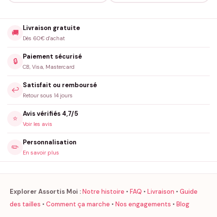
Livraison gratuite
🚚
Dès 60€ d'achat
Paiement sécurisé
🔒
CB, Visa, Mastercard
Satisfait ou remboursé
↩️
Retour sous 14 jours
Avis vérifiés 4,7/5
⭐
Voir les avis
Personnalisation
✏️
En savoir plus
Explorer Assortis Moi :
Notre histoire
•
FAQ
•
Livraison
•
Guide
des tailles
•
Comment ça marche
•
Nos engagements
•
Blog