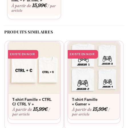
mec – P’tit mec »
15,99
€
À partir de
/ par
Consultez notre
guide des tailles
pour choisir la coupe parfaite.
article
Envie d’une touche personnelle ? Découvrez notre
service de
personnalisation
. Entretien facile pour suivre le rythme effréné
des petites aventurières. Finitions soignées pour un rendu
PRODUITS SIMILAIRES
impeccable lavage après lavage.
EXISTE EN NOIR
EXISTE EN NOIR
T-shirt Famille « CTRL
T-shirt Famille
C/ CTRL V »
« Gamer »
15,99
€
15,99
€
À partir de
À partir de
/
/
par article
par article