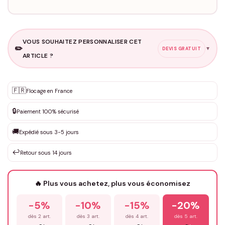
VOUS SOUHAITEZ PERSONNALISER CET
✏️
▼
DEVIS GRATUIT
ARTICLE ?
Personnalisation sur mesure
🇫🇷
✨
Flocage en France
DEVIS GRATUIT · Personnalisation de 3 à 10€ selon la demande
🔒
Paiement 100% sécurisé
Que souhaitez-vous ?
*
🚚
Expédié sous 3-5 jours
↩️
Retour sous 14 jours
Votre texte / idée
*
🔥 Plus vous achetez, plus vous économisez
-5%
-10%
-15%
-20%
Prénom
*
dès 2 art.
dès 3 art.
dès 4 art.
dès 5 art.