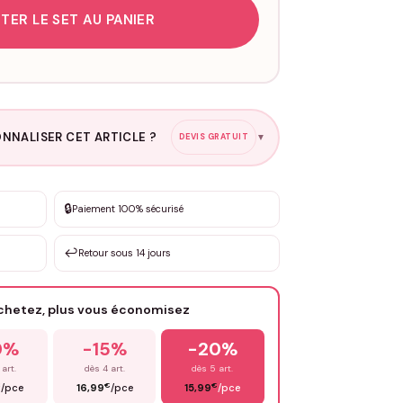
TER LE SET AU PANIER
NNALISER CET ARTICLE ?
DEVIS GRATUIT
▼
esure
🔒
Paiement 100% sécurisé
sation de 3 à 10€ selon la demande
↩️
Retour sous 14 jours
Votre texte / idée
*
achetez, plus vous économisez
Email
*
0%
-15%
-20%
 art.
dès 4 art.
dès 5 art.
€
€
€
/pce
16,99
/pce
15,99
/pce