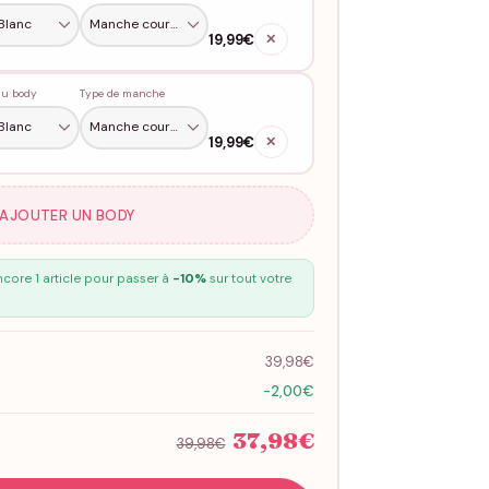
19,99€
✕
du body
Type de manche
19,99€
✕
 AJOUTER UN BODY
core 1 article pour passer à
-10%
sur tout votre
39,98€
-2,00€
37,98€
39,98€