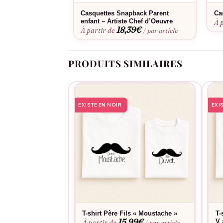
Casquettes Snapback Parent
Ca
enfant – Artiste Chef d’Oeuvre
À 
18,39
€
À partir de
/ par article
PRODUITS SIMILAIRES
EXISTE EN NOIR
EXI
T-shirt Père Fils « Moustache »
T-
15,99
€
V 
À partir de
/ par article