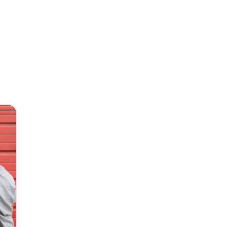
où la complicité familiale s’exprime.
service de personnalisation
. Ce body résiste