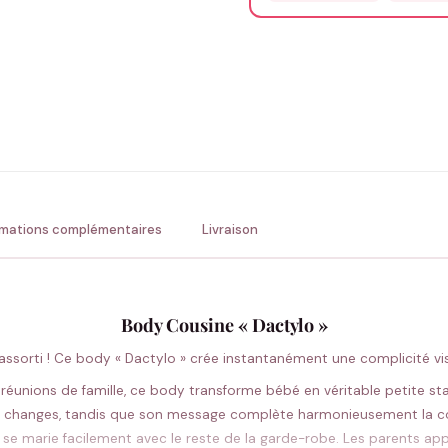
Précisions (optionnel)
ENV
💚 Retour sous 24-48h
🇫
rmations complémentaires
Livraison
Body Cousine « Dactylo »
 assorti ! Ce body « Dactylo » crée instantanément une complicité vi
es réunions de famille, ce body transforme bébé en véritable petite 
t les changes, tandis que son message complète harmonieusement la co
 se marie facilement avec le reste de la garde-robe. Les parents app