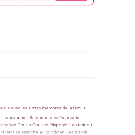
OYER MA DEMANDE ✨
 Flocage en France
✅ Validation avant fabrication
suelle avec les autres membres de la famille.
star coordonnée. Sa coupe pensée pour le
llection Cousin Cousine. Disponible en noir ou
récient sa praticité au quotidien. Les grands-