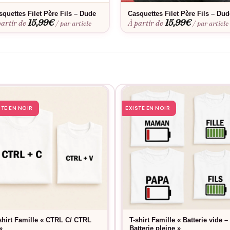
squettes Filet Père Fils – Dude
Casquettes Filet Père Fils – Dud
15,99
€
15,99
€
partir de
À partir de
/ par article
/ par article
STE EN NOIR
EXISTE EN NOIR
shirt Famille « CTRL C/ CTRL
T-shirt Famille « Batterie vide –
»
Batterie pleine »