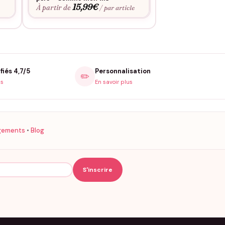
15,99
€
15,9
À partir de
À partir de
e
/ par article
fiés 4,7/5
Personnalisation
✏️
is
En savoir plus
gements
•
Blog