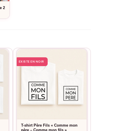
e 2
EXISTE EN NOIR
T-shirt Père Fils « Comme mon
T-shirt Père Fils
père – Comme mon fils »
P’tit mec »