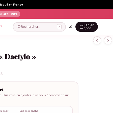
Floqué en France
5+ art.
-20%
Panier
n
Rechercher…
/
0,00€
« Dactylo »
cle
et
e. Plus vous en ajoutez, plus vous économisez sur
du body
Type de manche