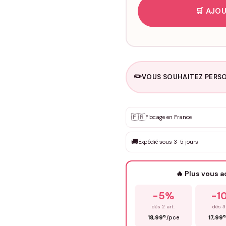
🛒 AJOU
✏️
VOUS SOUHAITEZ PERSO
Personnalisation sur m
🇫🇷
✨
Flocage en France
DEVIS GRATUIT · Personnali
🚚
Expédié sous 3-5 jours
Que souhaitez-vous ?
*
🔥 Plus vous 
Prénom
*
-5%
-1
dès 2 art.
dès 3
€
18,99
/pce
17,99