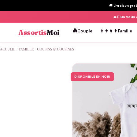
🚚
Livraison gra
🔥
Plus vous 
💑
👨‍👩‍👧‍👦
Assortis
Moi
Couple
Famille
Passer
ACCUEIL
/
FAMILLE
/
COUSINS & COUSINES
au
contenu
DISPONIBLE EN NOIR