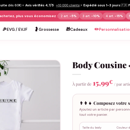
tuite
dès 60€
|
⭐
Avis vérifiés 4,7/5
·
+10 000 clients
|
⚡
Expédié sous 1-3 jours
|
🇫🇷
achetez, plus vous économisez :
2 art.
-5%
3 art.
-10%
4 art.
-15%
🎉
🤰
🎁
✏️
EVG / EVJF
Grossesse
Cadeaux
Personnalisatio
Body Cousine 
15,99
€
À partir de
/ par arti
👨‍👩‍👧 Composez votre s
Ajoutez un article par personn
tout votre panier.
Taille du body
Couleur 