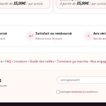
15,99
€
15,99
€
partir de
À partir de
/ par article
/ par articl
urisé
Satisfait ou remboursé
Avis véri
↩️
⭐
card
Retour sous 14 jours
Voir les av
re
•
FAQ
•
Livraison
•
Guide des tailles
•
Comment ça marche
•
Nos enga

enues
J'accepte les
termes & conditions