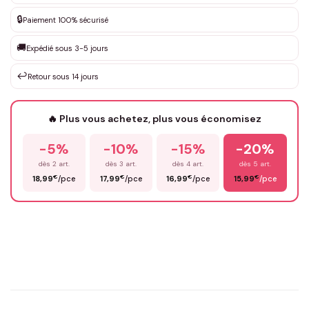
DEVIS GRATUIT · Personnalisation de 3 à 10€ selon la demande
🔒
Paiement 100% sécurisé
Que souhaitez-vous ?
*
🚚
Expédié sous 3-5 jours
↩️
Retour sous 14 jours
Votre texte / idée
*
🔥 Plus vous achetez, plus vous économisez
-5%
-10%
-15%
-20%
Prénom
*
dès 2 art.
dès 3 art.
dès 4 art.
dès 5 art.
€
€
€
€
18,99
/pce
17,99
/pce
16,99
/pce
15,99
/pce
Email
*
Précisions (optionnel)