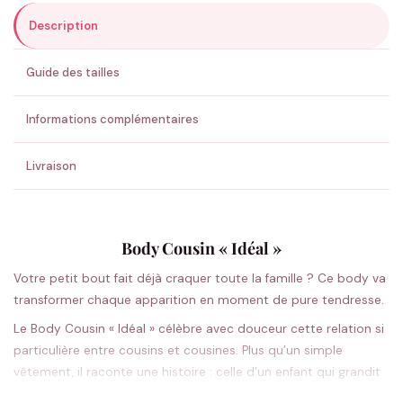
Description
ENVOYER MA DEMANDE ✨
Guide des tailles
💚 Retour sous 24-48h
🇫🇷 Flocage en France
✅ Validation avant fabrication
Informations complémentaires
Livraison
Body Cousin « Idéal »
Votre petit bout fait déjà craquer toute la famille ? Ce body va
transformer chaque apparition en moment de pure tendresse.
Le Body Cousin « Idéal » célèbre avec douceur cette relation si
particulière entre cousins et cousines. Plus qu’un simple
vêtement, il raconte une histoire : celle d’un enfant qui grandit
entouré d’amour familial. La coupe soignée épouse