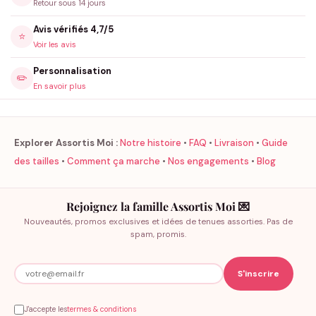
Retour sous 14 jours
Avis vérifiés 4,7/5
⭐
Voir les avis
Personnalisation
✏️
En savoir plus
Explorer Assortis Moi :
Notre histoire
•
FAQ
•
Livraison
•
Guide
des tailles
•
Comment ça marche
•
Nos engagements
•
Blog
Rejoignez la famille Assortis Moi 💌
Nouveautés, promos exclusives et idées de tenues assorties. Pas de
spam, promis.
J'accepte les
termes & conditions