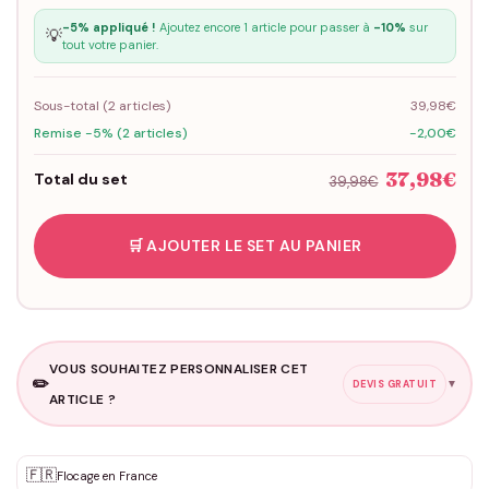
-5% appliqué !
Ajoutez encore 1 article pour passer à
-10%
sur
💡
tout votre panier.
Sous-total (
2
articles)
39,98€
Remise -5% (2 articles)
-2,00€
37,98€
Total du set
39,98€
🛒 AJOUTER LE SET AU PANIER
VOUS SOUHAITEZ PERSONNALISER CET
✏️
▼
DEVIS GRATUIT
ARTICLE ?
Personnalisation sur mesure
🇫🇷
✨
Flocage en France