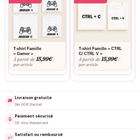
T-shirt Famille
T-shirt Famille « CTRL
« Gamer »
C/ CTRL V »
15,99
€
15,99
€
À partir de
À partir de
/
/
par article
par article
Livraison gratuite
🚚
Dès 60€ d'achat
Paiement sécurisé
🔒
CB, Visa, Mastercard
Satisfait ou remboursé
↩️