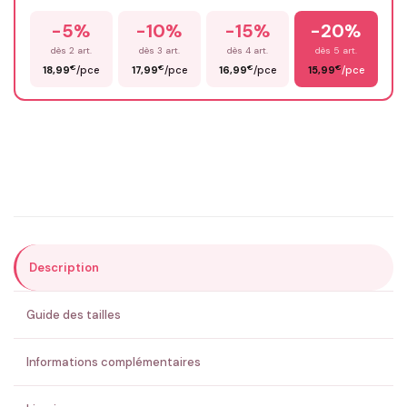
-5%
-10%
-15%
-20%
Prénom
*
dès 2 art.
dès 3 art.
dès 4 art.
dès 5 art.
€
€
€
€
18,99
/pce
17,99
/pce
16,99
/pce
15,99
/pce
Email
*
Précisions (optionnel)
Description
ENVOYER MA DEMANDE ✨
Guide des tailles
💚 Retour sous 24-48h
🇫🇷 Flocage en France
✅ Validation avant fabrication
Informations complémentaires