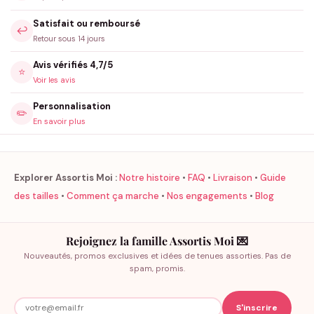
personnalisation
. Ce body Frangine conserve sa douceur et ses
Satisfait ou remboursé
couleurs lavage après lavage, pour accompagner durablement
↩️
Retour sous 14 jours
les plus beaux moments en famille.
Avis vérifiés 4,7/5
⭐
Voir les avis
Personnalisation
✏️
En savoir plus
Explorer Assortis Moi :
Notre histoire
•
FAQ
•
Livraison
•
Guide
des tailles
•
Comment ça marche
•
Nos engagements
•
Blog
Rejoignez la famille Assortis Moi 💌
Nouveautés, promos exclusives et idées de tenues assorties. Pas de
spam, promis.