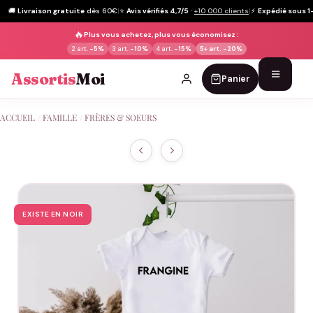
🚚
Livraison gratuite
dès 60€
|
⭐
Avis vérifiés 4,7/5
·
+10 000 clients
|
⚡
Expédié sous 1
🔥
Plus vous achetez, plus vous économisez :
2 art.
-5%
3 art.
-10%
4 art.
-15%
5+ art.
-20%
Assortis
Moi
Panier
Passer
ACCUEIL
/
FAMILLE
/
FRÈRES & SOEURS
au
contenu
EXISTE EN NOIR