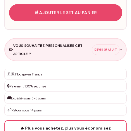
🛒 AJOUTER LE SET AU PANIER
VOUS SOUHAITEZ PERSONNALISER CET
✏️
▼
DEVIS GRATUIT
ARTICLE ?
Personnalisation sur mesure
🇫🇷
✨
Flocage en France
DEVIS GRATUIT · Personnalisation de 3 à 10€ selon la demande
🔒
Paiement 100% sécurisé
Que souhaitez-vous ?
*
🚚
Expédié sous 3-5 jours
↩️
Retour sous 14 jours
Votre texte / idée
*
🔥 Plus vous achetez, plus vous économisez