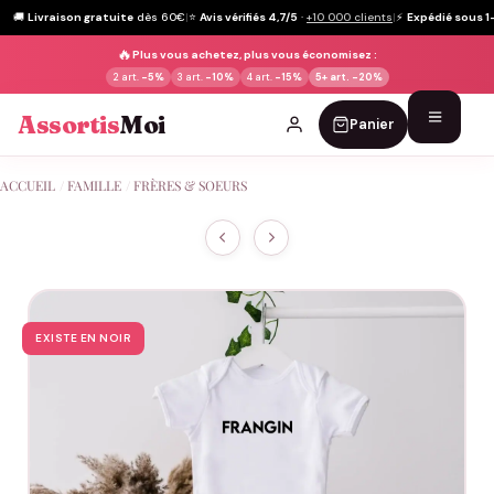
🚚
Livraison gratuite
dès 60€
|
⭐
Avis vérifiés 4,7/5
·
+10 000 clients
|
⚡
Expédié sous 1
🔥
Plus vous achetez, plus vous économisez :
2 art.
-5%
3 art.
-10%
4 art.
-15%
5+ art.
-20%
Assortis
Moi
Panier
Passer
ACCUEIL
/
FAMILLE
/
FRÈRES & SOEURS
au
contenu
EXISTE EN NOIR