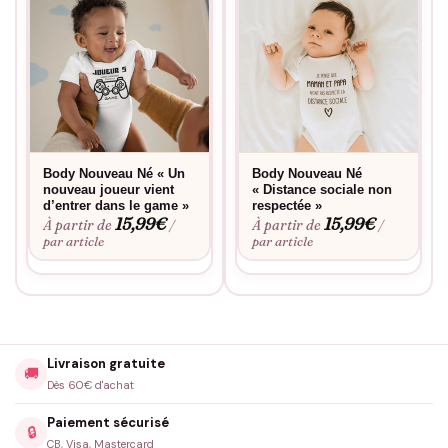
Pourquoi vous allez l’aimer
Message attendrissant qui célèbre les liens fraternels
Coupe confortable qui respecte les mouvements naturels de
bébé
Design intemporel qui traverse les modes et les saisons
Body Nouveau Né « Un
Body Nouveau Né
Possibilité de coordination avec les vêtements des frères et
nouveau joueur vient
« Distance sociale non
sœurs
d’entrer dans le game »
respectée »
15,99
€
15,99
€
À partir de
À partir de
/
/
Cadeau de naissance original qui sort de l’ordinaire
par article
par article
Idéal pour
Naissances dans une famille avec des aînés, séances photos
fratrie, cadeaux de baby shower, sorties en famille
Livraison gratuite
coordonnées, premières rencontres avec les grands-parents.
🚚
Dès 60€ d'achat
Paiement sécurisé
Bon à savoir
🔒
CB, Visa, Mastercard