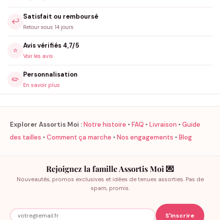
Consultez notre
guide des tailles
pour choisir la coupe parfaite.
Satisfait ou remboursé
Envie d’une touche personnelle ? Découvrez notre
service de
↩️
Retour sous 14 jours
personnalisation
. Ce body résiste parfaitement aux lavages
fréquents et conserve son confort après de nombreuses
Avis vérifiés 4,7/5
⭐
utilisations.
Voir les avis
Personnalisation
✏️
En savoir plus
Explorer Assortis Moi :
Notre histoire
•
FAQ
•
Livraison
•
Guide
des tailles
•
Comment ça marche
•
Nos engagements
•
Blog
Rejoignez la famille Assortis Moi 💌
Nouveautés, promos exclusives et idées de tenues assorties. Pas de
spam, promis.