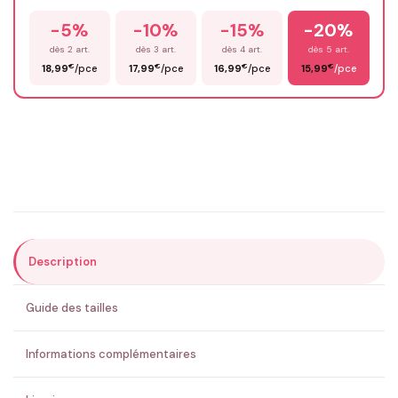
-5%
-10%
-15%
-20%
Prénom
*
dès 2 art.
dès 3 art.
dès 4 art.
dès 5 art.
€
€
€
€
18,99
/pce
17,99
/pce
16,99
/pce
15,99
/pce
Email
*
Précisions (optionnel)
Description
ENVOYER MA DEMANDE ✨
Guide des tailles
💚 Retour sous 24-48h
🇫🇷 Flocage en France
✅ Validation avant fabrication
Informations complémentaires