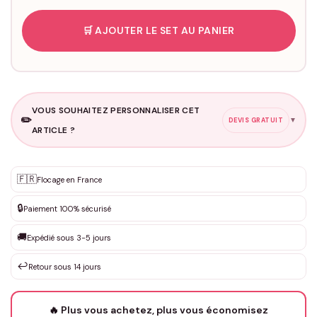
🛒 AJOUTER LE SET AU PANIER
VOUS SOUHAITEZ PERSONNALISER CET
✏️
▼
DEVIS GRATUIT
ARTICLE ?
Personnalisation sur mesure
🇫🇷
✨
Flocage en France
DEVIS GRATUIT · Personnalisation de 3 à 10€ selon la demande
🔒
Paiement 100% sécurisé
Que souhaitez-vous ?
*
🚚
Expédié sous 3-5 jours
↩️
Retour sous 14 jours
Votre texte / idée
*
🔥 Plus vous achetez, plus vous économisez