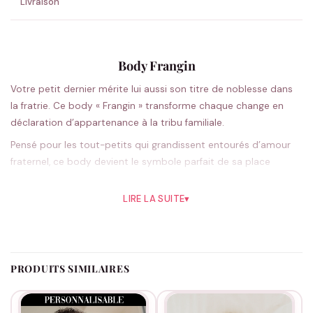
Livraison
Body Frangin
Votre petit dernier mérite lui aussi son titre de noblesse dans
la fratrie. Ce body « Frangin » transforme chaque change en
déclaration d’appartenance à la tribu familiale.
Pensé pour les tout-petits qui grandissent entourés d’amour
fraternel, ce body devient le symbole parfait de sa place
unique dans votre famille. Son message tendre et complice fait
sourire parents et grands-parents, tout en créant des
LIRE LA SUITE
▾
souvenirs photographiques inoubliables. La coupe classique
unisexe s’adapte naturellement aux mouvements de bébé,
tandis que le choix entre blanc et noir permet de coordonner
facilement avec les tenues des aînés. Pratique au quotidien, il
PRODUITS SIMILAIRES
se glisse sous n’importe quelle tenue et accompagne votre
petit frangin dans toutes ses découvertes.