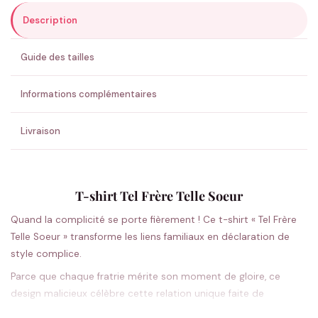
Description
ENVOYER MA DEMANDE ✨
Guide des tailles
💚 Retour sous 24-48h
🇫🇷 Flocage en France
✅ Validation avant fabrication
Informations complémentaires
Livraison
T-shirt Tel Frère Telle Soeur
Quand la complicité se porte fièrement ! Ce t-shirt « Tel Frère
Telle Soeur » transforme les liens familiaux en déclaration de
style complice.
Parce que chaque fratrie mérite son moment de gloire, ce
design malicieux célèbre cette relation unique faite de
chamailleries et de tendresse. Frères et sœurs arboreront avec