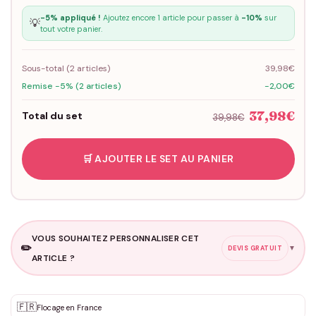
-5% appliqué !
Ajoutez encore 1 article pour passer à
-10%
sur
💡
tout votre panier.
Sous-total (
2
articles)
39,98€
Remise -5% (2 articles)
-2,00€
37,98€
Total du set
39,98€
🛒 AJOUTER LE SET AU PANIER
VOUS SOUHAITEZ PERSONNALISER CET
✏️
▼
DEVIS GRATUIT
ARTICLE ?
Personnalisation sur mesure
🇫🇷
✨
Flocage en France