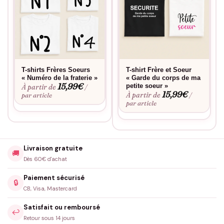
T-shirts Frères Soeurs
T-shirt Frère et Soeur
« Numéro de la fraterie »
« Garde du corps de ma
15,99
€
petite soeur »
À partir de
/
15,99
€
À partir de
par article
/
par article
Livraison gratuite
🚚
Dès 60€ d'achat
Paiement sécurisé
🔒
CB, Visa, Mastercard
Satisfait ou remboursé
↩️
Retour sous 14 jours