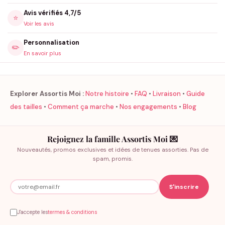
Avis vérifiés 4,7/5
⭐
Voir les avis
Personnalisation
✏️
En savoir plus
Explorer Assortis Moi :
Notre histoire
•
FAQ
•
Livraison
•
Guide
des tailles
•
Comment ça marche
•
Nos engagements
•
Blog
Rejoignez la famille Assortis Moi 💌
Nouveautés, promos exclusives et idées de tenues assorties. Pas de
spam, promis.
J'accepte les
termes & conditions