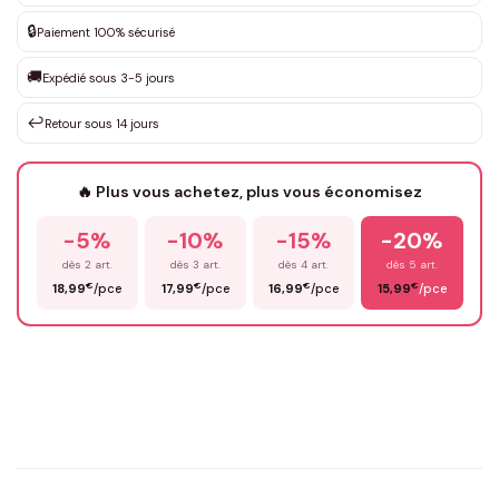
DEVIS GRATUIT · Personnalisation de 3 à 10€ selon la demande
🔒
Paiement 100% sécurisé
Que souhaitez-vous ?
*
🚚
Expédié sous 3-5 jours
↩️
Retour sous 14 jours
Votre texte / idée
*
🔥 Plus vous achetez, plus vous économisez
-5%
-10%
-15%
-20%
Prénom
*
dès 2 art.
dès 3 art.
dès 4 art.
dès 5 art.
€
€
€
€
18,99
/pce
17,99
/pce
16,99
/pce
15,99
/pce
Email
*
Précisions (optionnel)