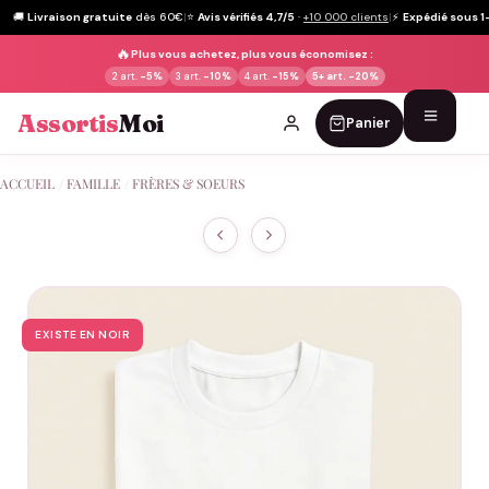
🚚
Livraison gratuite
dès 60€
|
⭐
Avis vérifiés 4,7/5
·
+10 000 clients
|
⚡
Expédié sous 1
🔥
Plus vous achetez, plus vous économisez :
2 art.
-5%
3 art.
-10%
4 art.
-15%
5+ art.
-20%
Assortis
Moi
Panier
Passer
ACCUEIL
/
FAMILLE
/
FRÈRES & SOEURS
au
contenu
EXISTE EN NOIR