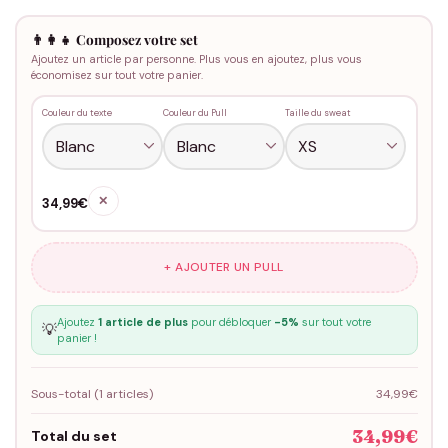
👨‍👩‍👧 Composez votre set
Ajoutez un article par personne. Plus vous en ajoutez, plus vous
économisez sur tout votre panier.
Couleur du texte
Couleur du Pull
Taille du sweat
✕
34,99€
+ AJOUTER UN PULL
Ajoutez
1 article de plus
pour débloquer
-5%
sur tout votre
💡
panier !
Sous-total (
1
articles)
34,99€
34,99€
Total du set