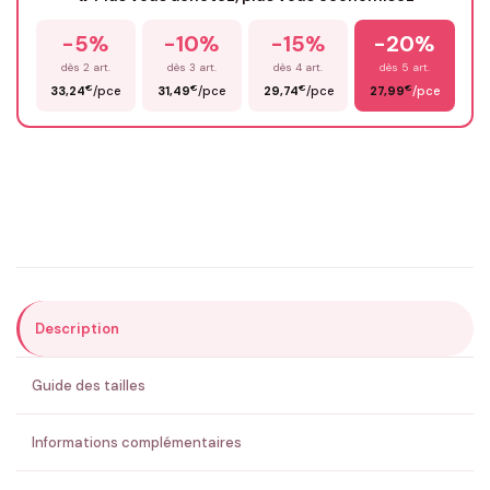
-5%
-10%
-15%
-20%
Prénom
*
dès 2 art.
dès 3 art.
dès 4 art.
dès 5 art.
€
€
€
€
33,24
/pce
31,49
/pce
29,74
/pce
27,99
/pce
Email
*
Précisions (optionnel)
Description
ENVOYER MA DEMANDE ✨
Guide des tailles
💚 Retour sous 24-48h
🇫🇷 Flocage en France
✅ Validation avant fabrication
Informations complémentaires