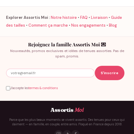
Explorer Assortis Moi :
Notre histoire
•
FAQ
•
Livraison
•
Guide
des tailles
•
Comment ça marche
•
Nos engagements
•
Blog
Rejoignez la famille Assortis Moi 💌
Nouveautés, promos exclusives et idées de tenues assorties. Pas de
spam, promis.
J'accepte les
termes & conditions
Assortis
Moi
Parce que les plus beaux moments se vivent assortis. Des tenues pour ceux qui
s'aiment — en famille, en couple, entre amis. Floqué en France depuis 2018.