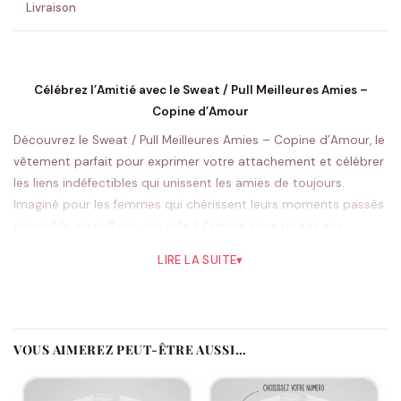
Livraison
Célébrez l’Amitié avec le Sweat / Pull Meilleures Amies –
Copine d’Amour
Découvrez le Sweat / Pull Meilleures Amies – Copine d’Amour, le
vêtement parfait pour exprimer votre attachement et célébrer
les liens indéfectibles qui unissent les amies de toujours.
Imaginé pour les femmes qui chérissent leurs moments passés
ensemble, ce pull est une ode à l’amitié sous toutes ses
formes.
LIRE LA SUITE
▾
Porter ce sweat, c’est afficher fièrement les couleurs de la
complicité et du soutien mutuel. Que ce soit pour un café
entre amies, une séance shopping, ou un voyage de groupe, ce
pull sera votre complice. Sa conception esthétique avec le
VOUS AIMEREZ PEUT-ÊTRE AUSSI…
slogan « Copine d’Amour » écrit élégamment en script attire
immédiatement l’œil, faisant de lui plus qu’un simple vêtement,