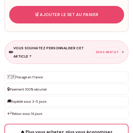
🛒 AJOUTER LE SET AU PANIER
VOUS SOUHAITEZ PERSONNALISER CET
✏️
▼
DEVIS GRATUIT
ARTICLE ?
Personnalisation sur mesure
🇫🇷
✨
Flocage en France
DEVIS GRATUIT · Personnalisation de 3 à 10€ selon la demande
🔒
Paiement 100% sécurisé
Que souhaitez-vous ?
*
🚚
Expédié sous 3-5 jours
↩️
Retour sous 14 jours
Votre texte / idée
*
🔥 Plus vous achetez, plus vous économisez