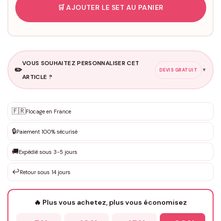
🛒 AJOUTER LE SET AU PANIER
VOUS SOUHAITEZ PERSONNALISER CET
✏️
▼
DEVIS GRATUIT
ARTICLE ?
Personnalisation sur mesure
🇫🇷
✨
Flocage en France
DEVIS GRATUIT · Personnalisation de 3 à 10€ selon la demande
🔒
Paiement 100% sécurisé
Que souhaitez-vous ?
*
🚚
Expédié sous 3-5 jours
↩️
Retour sous 14 jours
Votre texte / idée
*
🔥 Plus vous achetez, plus vous économisez