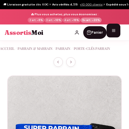
🚚
Livraison gratuite
dès 60€
|
⭐
Avis vérifiés 4,7/5
·
+10 000 clients
|
⚡
Expédié sous 1
🔥
Plus vous achetez, plus vous économisez :
2 art.
-5%
3 art.
-10%
4 art.
-15%
5+ art.
-20%
Assortis
Moi
Panier
Passer
ACCUEIL
/
PARRAIN & MARRAIN
/
PARRAIN
/
PORTE-CLÉS PARRAIN
au
contenu