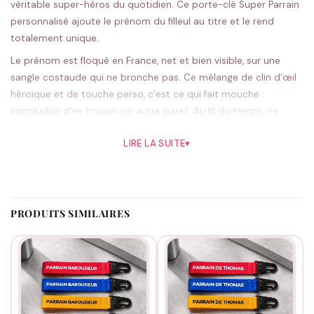
véritable super-héros du quotidien. Ce porte-clé Super Parrain
personnalisé ajoute le prénom du filleul au titre et le rend
totalement unique.
Le prénom est floqué en France, net et bien visible, sur une
sangle costaude qui ne bronche pas. Ce mélange de clin d’œil
héroïque et de touche perso, c’est ce qui fait mouche :
impossible d’en trouver un autre pareil. Au fil du temps, ce
prénom devient un repère.
LIRE LA SUITE
▾
Le rouge donne un faux air de cape de super-héros, le noir fait
très bien le job aussi ; cinq coloris en tout. Le flocage démarre
une fois ta commande validée.
Le cadeau idéal pour un baptême ou un anniversaire. D’autres
PRODUITS SIMILAIRES
modèles personnalisés dans
notre collection parrain
. Pense à
bien orthographier le prénom.