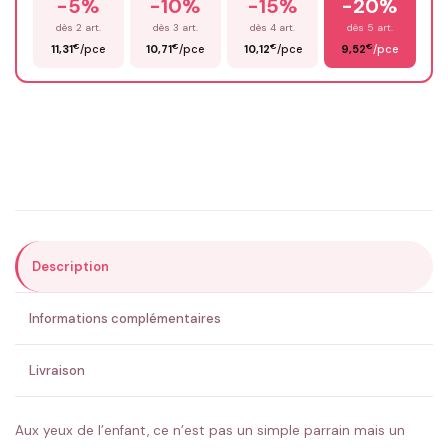
-5%
-10%
-15%
-20%
Prénom
*
dès 2 art.
dès 3 art.
dès 4 art.
dès 5 art.
€
€
€
€
11,31
/pce
10,71
/pce
10,12
/pce
9,52
/pce
Email
*
Précisions (optionnel)
Description
ENVOYER MA DEMANDE ✨
Informations complémentaires
💚 Retour sous 24-48h
🇫🇷 Flocage en France
✅ Validation avant fabrication
Livraison
Aux yeux de l’enfant, ce n’est pas un simple parrain mais un