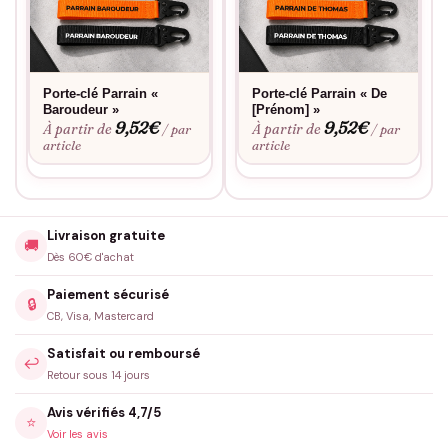
Porte-clé Parrain «
Porte-clé Parrain « De
Baroudeur »
[Prénom] »
9,52
€
9,52
€
À partir de
À partir de
/ par
/ par
article
article
Livraison gratuite
🚚
Dès 60€ d'achat
Paiement sécurisé
🔒
CB, Visa, Mastercard
Satisfait ou remboursé
↩️
Retour sous 14 jours
Avis vérifiés 4,7/5
⭐
Voir les avis