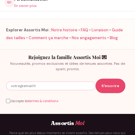
✏️
En savoir plus
Explorer Assortis Moi :
Notre histoire
•
FAQ
•
Livraison
•
Guide
des tailles
•
Comment ça marche
•
Nos engagements
•
Blog
Rejoignez la famille Assortis Moi 💌
Nouveautés, promos exclusives et idées de tenues assorties. Pas de
spam, promis.
J'accepte les
termes & conditions
Assortis
Moi
Parce que les plus beaux moments se vivent assortis. Des tenues pour ceux qui