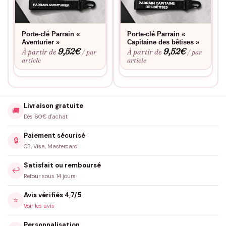
Porte-clé Parrain «
Porte-clé Parrain «
Aventurier »
Capitaine des bêtises »
9,52
€
9,52
€
À partir de
À partir de
/ par
/ par
article
article
Livraison gratuite
🚚
Dès 60€ d'achat
Paiement sécurisé
🔒
CB, Visa, Mastercard
Satisfait ou remboursé
↩️
Retour sous 14 jours
Avis vérifiés 4,7/5
⭐
Voir les avis
Personnalisation