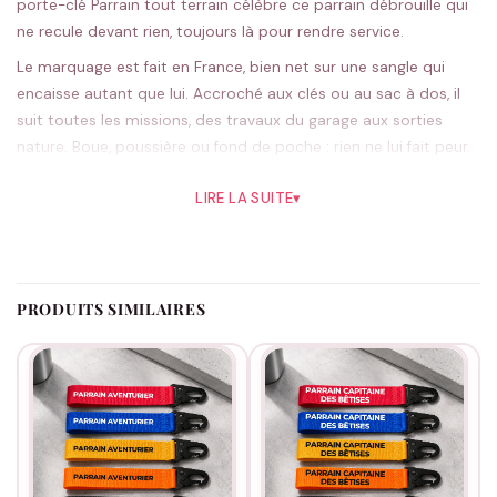
porte-clé Parrain tout terrain célèbre ce parrain débrouille qui
ne recule devant rien, toujours là pour rendre service.
Le marquage est fait en France, bien net sur une sangle qui
encaisse autant que lui. Accroché aux clés ou au sac à dos, il
suit toutes les missions, des travaux du garage aux sorties
nature. Boue, poussière ou fond de poche : rien ne lui fait peur.
L’orange façon balise de rando a un côté baroudeur, le noir
LIRE LA SUITE
▾
mise sur la discrétion ; cinq couleurs en tout. Fabriqué à la
commande, aussi solide que lui.
Pour une virée en plein air, un anniversaire ou un grand merci,
c’est un cadeau increvable.
Le coin parrain
a d’autres
PRODUITS SIMILAIRES
trouvailles.