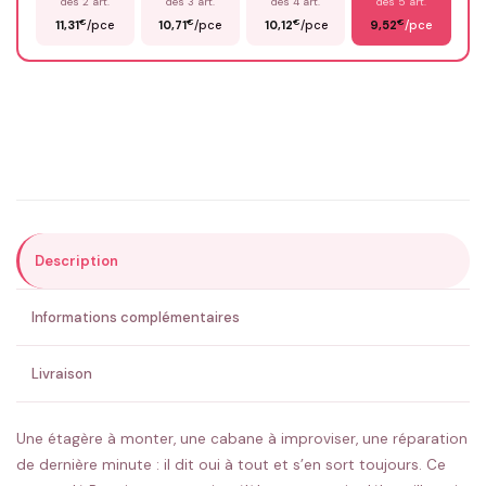
dès 2 art.
dès 3 art.
dès 4 art.
dès 5 art.
€
€
€
€
11,31
/pce
10,71
/pce
10,12
/pce
9,52
/pce
Email
*
Précisions (optionnel)
Description
ENVOYER MA DEMANDE ✨
Informations complémentaires
💚 Retour sous 24-48h
🇫🇷 Flocage en France
✅ Validation avant fabrication
Livraison
Une étagère à monter, une cabane à improviser, une réparation
de dernière minute : il dit oui à tout et s’en sort toujours. Ce