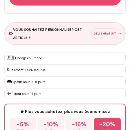
VOUS SOUHAITEZ PERSONNALISER CET
✏️
▼
DEVIS GRATUIT
ARTICLE ?
Personnalisation sur mesure
🇫🇷
✨
Flocage en France
DEVIS GRATUIT · Personnalisation de 3 à 10€ selon la demande
🔒
Paiement 100% sécurisé
Que souhaitez-vous ?
*
🚚
Expédié sous 3-5 jours
↩️
Retour sous 14 jours
Votre texte / idée
*
🔥 Plus vous achetez, plus vous économisez
-5%
-10%
-15%
-20%
Prénom
*