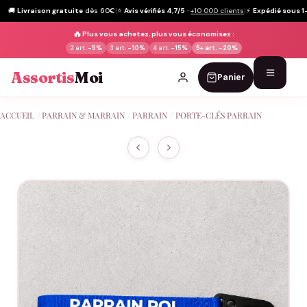
🚚
Livraison gratuite
dès 60€
|
⭐
Avis vérifiés 4,7/5
·
+10 000 clients
|
⚡
Expédié sous 1
🔥
Plus vous achetez, plus vous économisez :
2 art.
-5%
3 art.
-10%
4 art.
-15%
5+ art.
-20%
Assortis
Moi
Panier
Passer
ACCUEIL
/
PARRAIN & MARRAIN
/
PARRAIN
/
PORTE-CLÉS PARRAIN
au
contenu