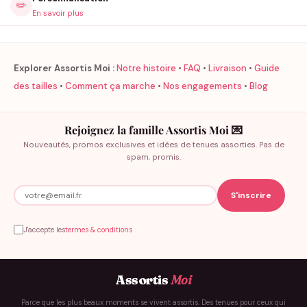
✏️
En savoir plus
Explorer Assortis Moi :
Notre histoire
•
FAQ
•
Livraison
•
Guide
des tailles
•
Comment ça marche
•
Nos engagements
•
Blog
Rejoignez la famille Assortis Moi 💌
Nouveautés, promos exclusives et idées de tenues assorties. Pas de
spam, promis.
J'accepte les
termes & conditions
Assortis
Moi
Parce que les plus beaux moments se vivent assortis. Des tenues pour ceux qui