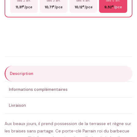
dès 2 art.
dès 3 art.
dès 4 art.
dès 5 art.
€
€
€
€
11,31
/pce
10,71
/pce
10,12
/pce
9,52
/pce
Email
*
Précisions (optionnel)
Description
ENVOYER MA DEMANDE ✨
Informations complémentaires
💚 Retour sous 24-48h
🇫🇷 Flocage en France
✅ Validation avant fabrication
Livraison
Aux beaux jours, il prend possession de la terrasse et règne sur
les braises sans partage. Ce porte-clé Parrain roi du barbecue