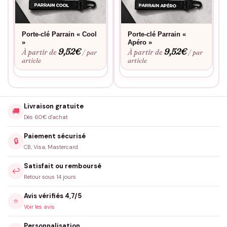
Porte-clé Parrain « Cool
Porte-clé Parrain «
»
Apéro »
9,52
€
9,52
€
À partir de
À partir de
/ par
/ par
article
article
Livraison gratuite
🚚
Dès 60€ d'achat
Paiement sécurisé
🔒
CB, Visa, Mastercard
Satisfait ou remboursé
↩️
Retour sous 14 jours
Avis vérifiés 4,7/5
⭐
Voir les avis
Personnalisation