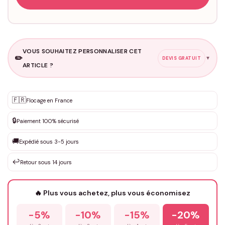
VOUS SOUHAITEZ PERSONNALISER CET
✏️
▼
DEVIS GRATUIT
ARTICLE ?
Personnalisation sur mesure
🇫🇷
✨
Flocage en France
DEVIS GRATUIT · Personnalisation de 3 à 10€ selon la demande
🔒
Paiement 100% sécurisé
Que souhaitez-vous ?
*
🚚
Expédié sous 3-5 jours
↩️
Retour sous 14 jours
Votre texte / idée
*
🔥 Plus vous achetez, plus vous économisez
-5%
-10%
-15%
-20%
Prénom
*