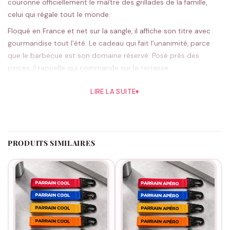
couronne officiellement le maître des grillades de la famille,
celui qui régale tout le monde.
Floqué en France et net sur la sangle, il affiche son titre avec
gourmandise tout l’été. Le cadeau qui fait l’unanimité, parce
que le barbecue est son domaine réservé. Posé près des
pinces, il rappelle qui commande sur la terrasse.
L’orange a des airs de braises bien chaudes, le noir joue la
LIRE LA SUITE
▾
sobriété ; cinq teintes en tout. Tout est floqué sur commande,
dans notre atelier français.
À dégainer au coup d’envoi de la saison des grillades ou pour
un anniversaire. Et on ne touche pas à sa spatule.
Plus d’idées
PRODUITS SIMILAIRES
parrain
par ici.