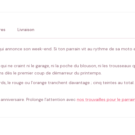
💚 Retour sous 24-48h
🇫
res
Livraison
qui annonce son week-end. Si ton parrain vit au rythme de sa moto et
ui ne craint ni le garage, ni la poche du blouson, ni les trousseaux
 sens dès le premier coup de démarreur du printemps.
rds, le rouge ou l’orange tranchent davantage ; cinq teintes au total.
 anniversaire. Prolonge l’attention avec
nos trouvailles pour le parrai