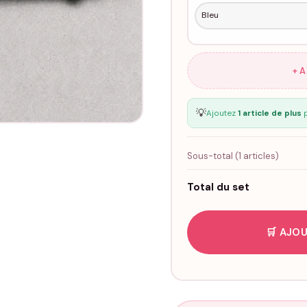
+ 
💡
Ajoutez
1 article de plus
p
Sous-total (
1
articles)
Total du set
🛒 AJOU