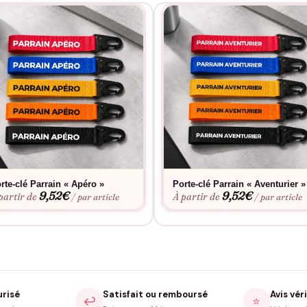
rte-clé Parrain « Apéro »
Porte-clé Parrain « Aventurier »
9,52
€
9,52
€
partir de
À partir de
/ par article
/ par article
urisé
Satisfait ou remboursé
Avis véri
↩️
⭐