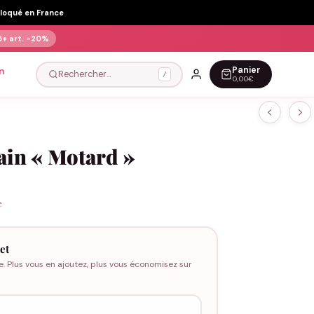
Floqué en France
5+ art.
-20%
Panier
n
Rechercher…
/
0,00€
ain « Motard »
e
et
e. Plus vous en ajoutez, plus vous économisez sur