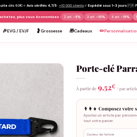
tuite
dès 60€
|
⭐
Avis vérifiés 4,7/5
·
+10 000 clients
|
⚡
Expédié sous 1-3 jours
|
🇫🇷
achetez, plus vous économisez :
2 art.
-5%
3 art.
-10%
4 art.
-15%
🎉
🤰
🎁
✏️
EVG / EVJF
Grossesse
Cadeaux
Personnalisatio
Porte-clé Parr
9,52
€
À partir de
/ par articl
👨‍👩‍👧 Composez votre s
Ajoutez un article par personn
tout votre panier.
Couleur de l'article