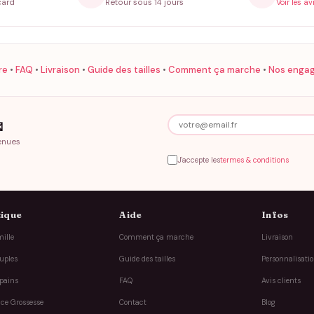
card
Retour sous 14 jours
Voir les av
re
•
FAQ
•
Livraison
•
Guide des tailles
•
Comment ça marche
•
Nos enga

enues
J'accepte les
termes & conditions
ique
Aide
Infos
ille
Comment ça marche
Livraison
uples
Guide des tailles
Personnalisati
pains
FAQ
Avis clients
ce Grossesse
Contact
Blog