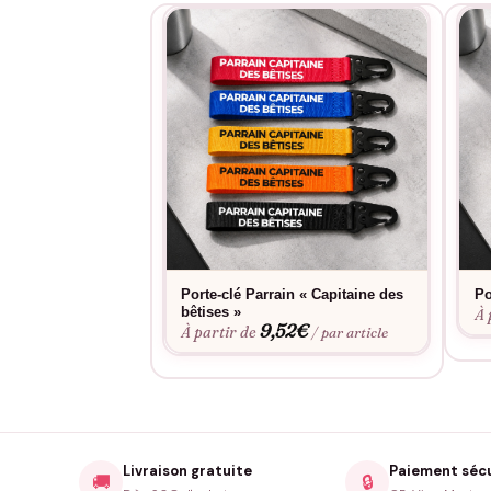
Porte-clé Parrain « Capitaine des
Po
bêtises »
À 
9,52
€
À partir de
/ par article
Livraison gratuite
Paiement séc
🚚
🔒