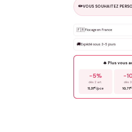
✏️
VOUS SOUHAITEZ PERSO
Personnalisation sur m
🇫🇷
✨
Flocage en France
DEVIS GRATUIT · Personnali
🚚
Expédié sous 3-5 jours
Que souhaitez-vous ?
*
🔥 Plus vous 
Prénom
*
-5%
-1
dès 2 art.
dès 3
€
€
11,31
/pce
10,71
Précisions (optionnel)
ENV