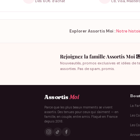
Dès 60€ d'achat
CB, Visa, Master
Explorer Assortis Moi :
Notre histoi
Rejoignez la famille Assortis Moi 
Nouveautés, promos exclusives et idées de t
assorties. Pas de spam, promis.
Bout
Assortis
Moi
La Fam
Parce que les plus beaux moments se vivent
assortis. Des tenues pour ceux qui s'aiment — en
Les Co
famille, en couple, entre amis. Floqué en France
depuis 2018.
Les Co
Annon