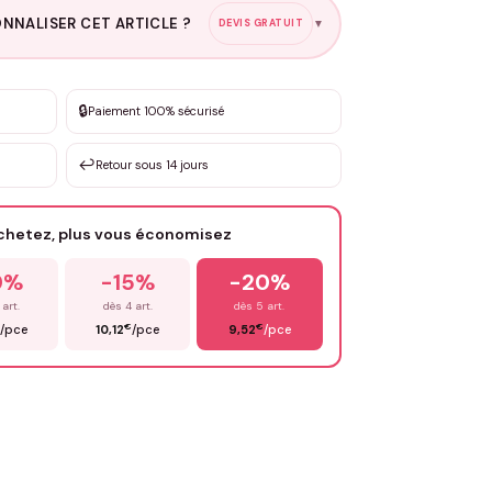
NNALISER CET ARTICLE ?
DEVIS GRATUIT
▼
esure
🔒
Paiement 100% sécurisé
sation de 3 à 10€ selon la demande
↩️
Retour sous 14 jours
Votre texte / idée
*
achetez, plus vous économisez
Email
*
0%
-15%
-20%
 art.
dès 4 art.
dès 5 art.
€
€
/pce
10,12
/pce
9,52
/pce
OYER MA DEMANDE ✨