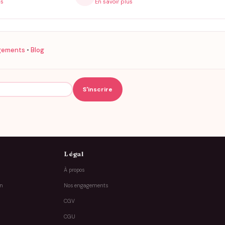
is
En savoir plus
gements
•
Blog
Légal
À propos
on
Nos engagements
CGV
CGU