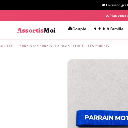
🚚
Livraison gra
🔥
Plus vous 
💑
👨‍👩‍👧‍👦
Assortis
Moi
Couple
Famille
Passer
ACCUEIL
/
PARRAIN & MARRAIN
/
PARRAIN
/
PORTE-CLÉS PARRAIN
au
contenu