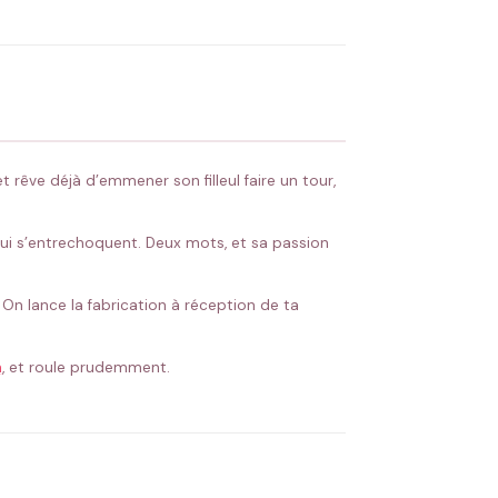
 Flocage en France
✅ Validation avant fabrication
 rêve déjà d’emmener son filleul faire un tour,
 qui s’entrechoquent. Deux mots, et sa passion
 On lance la fabrication à réception de ta
n
, et roule prudemment.