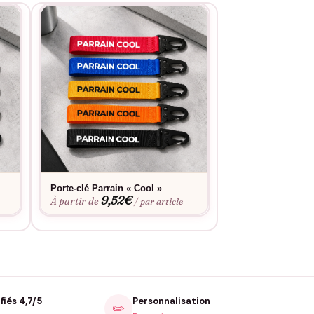
Porte-clé Parrain « Cool »
Porte-clé Parrain
9,52
€
compétition »
À partir de
/ par article
9,52
À partir de
fiés 4,7/5
Personnalisation
✏️