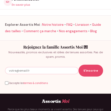
✏️
En savoir plus
Explorer Assortis Moi :
Notre histoire
•
FAQ
•
Livraison
•
Guide
des tailles
•
Comment ça marche
•
Nos engagements
•
Blog
Rejoignez la famille Assortis Moi 💌
Nouveautés, promos exclusives et idées de tenues assorties. Pas de
spam, promis.
J'accepte les
termes & conditions
Assortis
Moi
Parce que les plus beaux moments se vivent assortis. Des tenues pour ceux qui