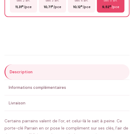
dès 2 art.
dès 3 art.
dès 4 art.
dès 5 art.
€
€
€
€
11,31
/pce
10,71
/pce
10,12
/pce
9,52
/pce
Email
*
Précisions (optionnel)
Description
ENVOYER MA DEMANDE ✨
Informations complémentaires
💚 Retour sous 24-48h
🇫🇷 Flocage en France
✅ Validation avant fabrication
Livraison
Certains parrains valent de l’or, et celui-là le sait à peine. Ce
porte-clé Parrain en or pose le compliment sur ses clés, l’air de