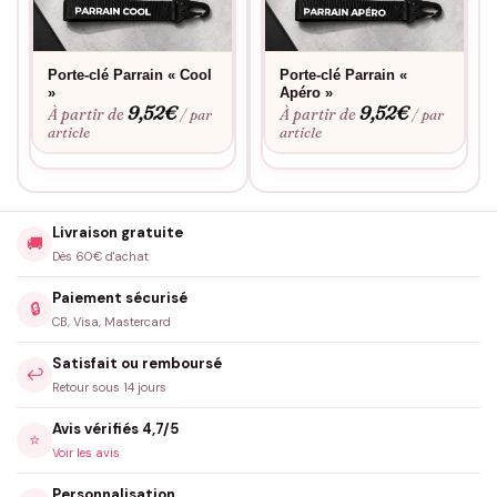
Porte-clé Parrain « Cool
Porte-clé Parrain «
»
Apéro »
9,52
€
9,52
€
À partir de
À partir de
/ par
/ par
article
article
Livraison gratuite
🚚
Dès 60€ d'achat
Paiement sécurisé
🔒
CB, Visa, Mastercard
Satisfait ou remboursé
↩️
Retour sous 14 jours
Avis vérifiés 4,7/5
⭐
Voir les avis
Personnalisation