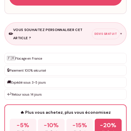
VOUS SOUHAITEZ PERSONNALISER CET
✏️
▼
DEVIS GRATUIT
ARTICLE ?
Personnalisation sur mesure
🇫🇷
✨
Flocage en France
DEVIS GRATUIT · Personnalisation de 3 à 10€ selon la demande
🔒
Paiement 100% sécurisé
Que souhaitez-vous ?
*
🚚
Expédié sous 3-5 jours
↩️
Retour sous 14 jours
Votre texte / idée
*
🔥 Plus vous achetez, plus vous économisez
-5%
-10%
-15%
-20%
Prénom
*