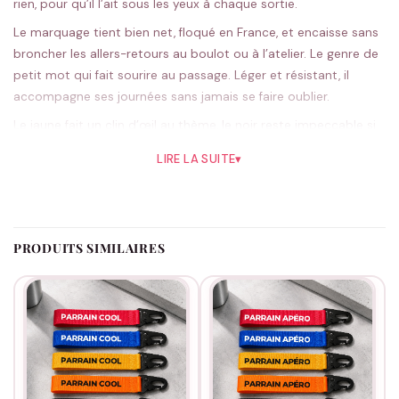
rien, pour qu’il l’ait sous les yeux à chaque sortie.
Le marquage tient bien net, floqué en France, et encaisse sans
broncher les allers-retours au boulot ou à l’atelier. Le genre de
petit mot qui fait sourire au passage. Léger et résistant, il
accompagne ses journées sans jamais se faire oublier.
Le jaune fait un clin d’œil au thème, le noir reste impeccable si
tu le veux discret ; cinq teintes en tout. Réalisé sur commande
LIRE LA SUITE
▾
dans notre atelier français. Une attention discrète qui en dit
long.
Un merci tout simple qui vaut de l’or, pour un baptême comme
pour un anniversaire.
Nos cadeaux de parrain
ont de quoi
PRODUITS SIMILAIRES
compléter le geste.