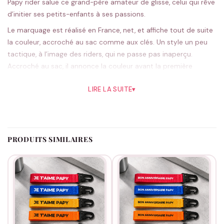
Papy rider salue ce grand-père amateur de glisse, celui qui rêve
d’initier ses petits-enfants à ses passions.
Le marquage est réalisé en France, net, et affiche tout de suite
la couleur, accroché au sac comme aux clés. Un style un peu
tactique, à l’image des riders, qui ne passe pas inaperçu.
Accroché au sac, il annonce la couleur avant la première
session.
LIRE LA SUITE
▾
Le noir, sobre et affirmé, reste le préféré des riders, le rouge ou
l’orange ajoutent du peps ; cinq teintes au total. Chaque pièce
est préparée à la commande.
Pour un papy qui a du style, à offrir pour un anniversaire ou les
PRODUITS SIMILAIRES
beaux jours. Envie d’aller plus loin ?
Le rayon papy
t’attend.