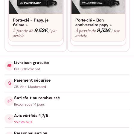
Porte-clé « Papy, je
Porte-clé « Bon
t’aime »
anniversaire papy »
9,52
€
9,52
€
À partir de
À partir de
/ par
/ par
article
article
Livraison gratuite
🚚
Dès 60€ d'achat
Paiement sécurisé
🔒
CB, Visa, Mastercard
Satisfait ou remboursé
↩️
Retour sous 14 jours
Avis vérifiés 4,7/5
⭐
Voir les avis
Personnalisation