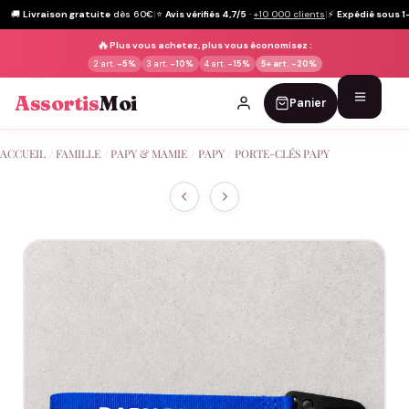
🚚
Livraison gratuite
dès 60€
|
⭐
Avis vérifiés 4,7/5
·
+10 000 clients
|
⚡
Expédié sous 1
🔥
Plus vous achetez, plus vous économisez :
2 art.
-5%
3 art.
-10%
4 art.
-15%
5+ art.
-20%
Assortis
Moi
Panier
Passer
ACCUEIL
/
FAMILLE
/
PAPY & MAMIE
/
PAPY
/
PORTE-CLÉS PAPY
au
contenu