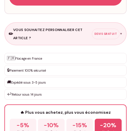
VOUS SOUHAITEZ PERSONNALISER CET
✏️
▼
DEVIS GRATUIT
ARTICLE ?
Personnalisation sur mesure
🇫🇷
✨
Flocage en France
DEVIS GRATUIT · Personnalisation de 3 à 10€ selon la demande
🔒
Paiement 100% sécurisé
Que souhaitez-vous ?
*
🚚
Expédié sous 3-5 jours
↩️
Retour sous 14 jours
Votre texte / idée
*
🔥 Plus vous achetez, plus vous économisez
-5%
-10%
-15%
-20%
Prénom
*