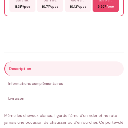
dès 2 art.
dès 3 art.
dès 4 art.
dès 5 art.
€
€
€
€
11,31
/pce
10,71
/pce
10,12
/pce
9,52
/pce
Email
*
Précisions (optionnel)
Description
ENVOYER MA DEMANDE ✨
Informations complémentaires
💚 Retour sous 24-48h
🇫🇷 Flocage en France
✅ Validation avant fabrication
Livraison
Même les cheveux blancs, il garde l’âme d’un rider et ne rate
jamais une occasion de chausser ou d’enfourcher. Ce porte-clé