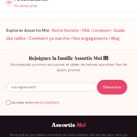
✏️
En savoir plus
Explorer Assortis Moi :
Notre histoire
•
FAQ
•
Livraison
•
Guide
des tailles
•
Comment ça marche
•
Nos engagements
•
Blog
Rejoignez la famille Assortis Moi 💌
Nouveautés, promos exclusives et idées de tenues assorties. Pas de
spam, promis.
J'accepte les
termes & conditions
Assortis
Moi
Parce que les plus beaux moments se vivent assortis. Des tenues pour ceux qui