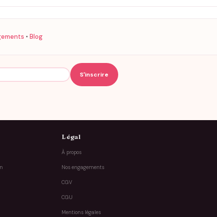
gements
•
Blog
Légal
À propos
on
Nos engagements
CGV
CGU
Mentions légales