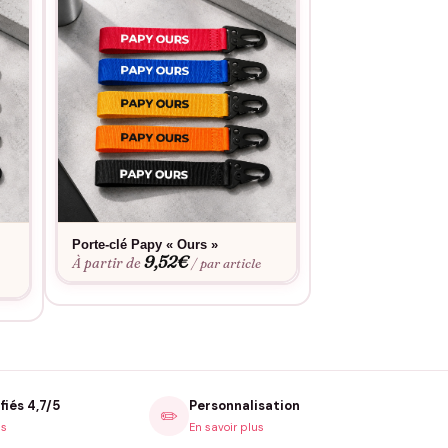
Porte-clé Papy « Ours »
Porte-clé « Bient
9,52
€
9,52
À partir de
À partir de
/ par article
fiés 4,7/5
Personnalisation
✏️
is
En savoir plus