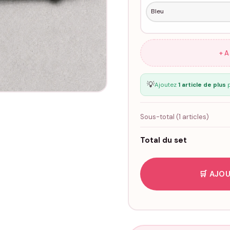
+ 
💡
Ajoutez
1 article de plus
p
Sous-total (
1
articles)
Total du set
🛒 AJOU