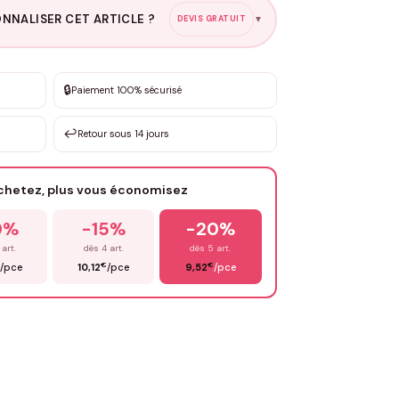
NNALISER CET ARTICLE ?
DEVIS GRATUIT
▼
esure
🔒
Paiement 100% sécurisé
sation de 3 à 10€ selon la demande
↩️
Retour sous 14 jours
Votre texte / idée
*
achetez, plus vous économisez
Email
*
0%
-15%
-20%
 art.
dès 4 art.
dès 5 art.
€
€
/pce
10,12
/pce
9,52
/pce
OYER MA DEMANDE ✨