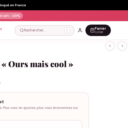
Floqué en France
5+ art.
-20%
Panier
n
Rechercher…
/
0,00€
 « Ours mais cool »
e
et
e. Plus vous en ajoutez, plus vous économisez sur