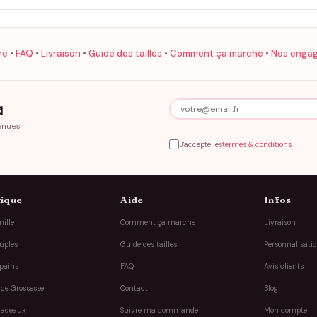
re
•
FAQ
•
Livraison
•
Guide des tailles
•
Comment ça marche
•
Nos enga

enues
J'accepte les
termes & conditions
ique
Aide
Infos
ille
Comment ça marche
Livraison
uples
Guide des tailles
Personnalisati
pains
FAQ
Avis clients
ce Grossesse
Contact
Blog
cadeaux
Suivre ma commande
Mon compte