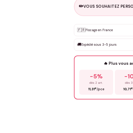
✏️
VOUS SOUHAITEZ PERSO
Personnalisation sur m
🇫🇷
✨
Flocage en France
DEVIS GRATUIT · Personnali
🚚
Expédié sous 3-5 jours
Que souhaitez-vous ?
*
🔥 Plus vous 
Prénom
*
-5%
-1
dès 2 art.
dès 3
€
€
11,31
/pce
10,71
Précisions (optionnel)
ENV