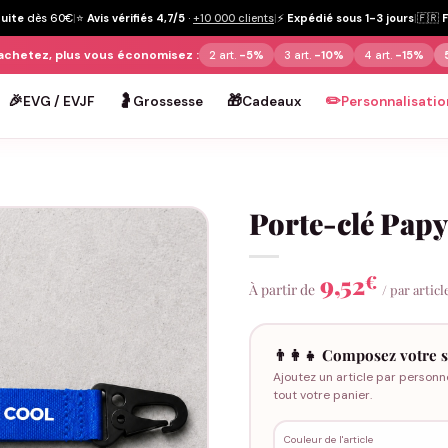
tuite
dès 60€
|
⭐
Avis vérifiés 4,7/5
·
+10 000 clients
|
⚡
Expédié sous 1-3 jours
|
🇫🇷
achetez, plus vous économisez :
2 art.
-5%
3 art.
-10%
4 art.
-15%
🎉
🤰
🎁
✏️
EVG / EVJF
Grossesse
Cadeaux
Personnalisatio
Porte-clé Papy
9,52
€
À partir de
/ par articl
👨‍👩‍👧 Composez votre s
Ajoutez un article par personn
tout votre panier.
Couleur de l'article