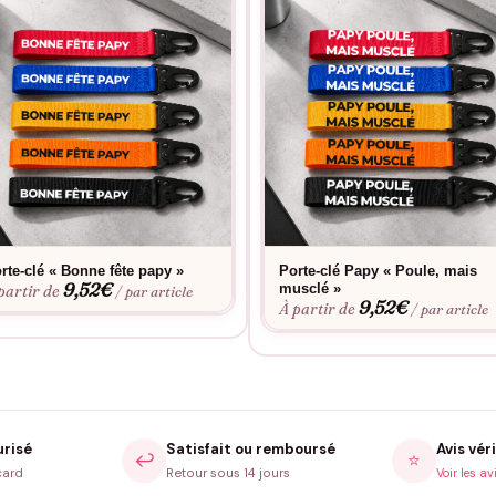
rte-clé « Bonne fête papy »
Porte-clé Papy « Poule, mais
9,52
€
musclé »
partir de
/ par article
9,52
€
À partir de
/ par article
urisé
Satisfait ou remboursé
Avis véri
↩️
⭐
card
Retour sous 14 jours
Voir les av