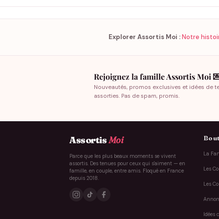
Explorer Assortis Moi :
Notre histoi
Rejoignez la famille Assortis Moi 
Nouveautés, promos exclusives et idées de t
assorties. Pas de spam, promis.
Bout
Assortis
Moi
La Fam
Parce que les plus beaux moments se vivent
assortis. Des tenues pour ceux qui s'aiment — en
Les Co
famille, en couple, entre amis. Floqué en France
depuis 2018.
Les Co
Annon
Idées 