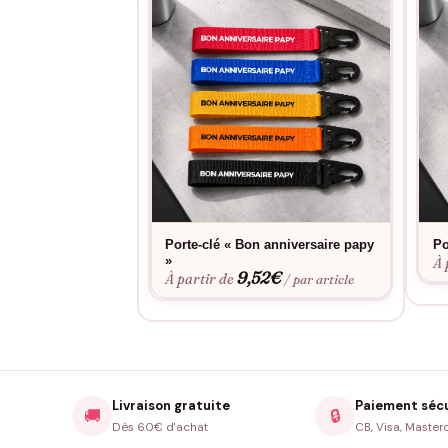
Porte-clé « Bon anniversaire papy
Po
»
À 
9,52
€
À partir de
/ par article
Livraison gratuite
Paiement séc
🚚
🔒
Dès 60€ d'achat
CB, Visa, Master