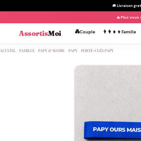
🚚
Livraison gra
🔥
Plus vous 
💑
👨‍👩‍👧‍👦
Assortis
Moi
Couple
Famille
Passer
ACCUEIL
/
FAMILLE
/
PAPY & MAMIE
/
PAPY
/
PORTE-CLÉS PAPY
au
contenu