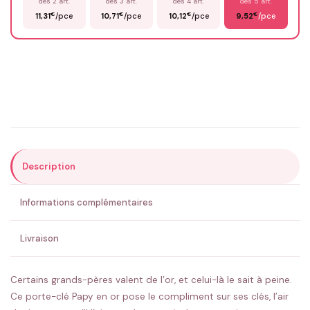
dès 2 art.
dès 3 art.
dès 4 art.
dès 5 art.
€
€
€
€
11,31
/pce
10,71
/pce
10,12
/pce
9,52
/pce
Email
*
Précisions (optionnel)
Description
ENVOYER MA DEMANDE ✨
Informations complémentaires
💚 Retour sous 24-48h
🇫🇷 Flocage en France
✅ Validation avant fabrication
Livraison
Certains grands-pères valent de l’or, et celui-là le sait à peine.
Ce porte-clé Papy en or pose le compliment sur ses clés, l’air