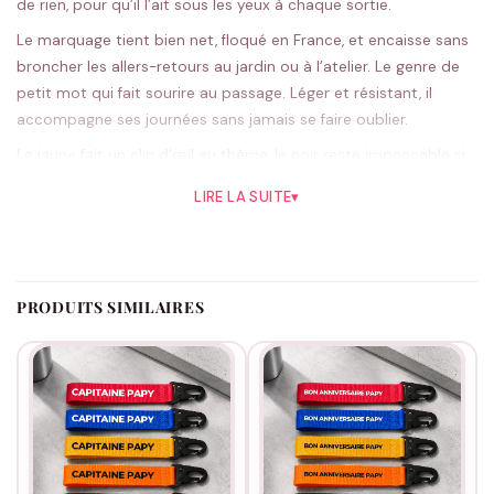
de rien, pour qu’il l’ait sous les yeux à chaque sortie.
Le marquage tient bien net, floqué en France, et encaisse sans
broncher les allers-retours au jardin ou à l’atelier. Le genre de
petit mot qui fait sourire au passage. Léger et résistant, il
accompagne ses journées sans jamais se faire oublier.
Le jaune fait un clin d’œil au thème, le noir reste impeccable si
tu le veux discret ; cinq teintes en tout. Réalisé sur commande
LIRE LA SUITE
▾
dans notre atelier français.
Un merci tout simple qui vaut de l’or, pour un anniversaire
comme pour la fête des grands-pères.
Nos cadeaux de papy
ont de quoi compléter le geste.
PRODUITS SIMILAIRES