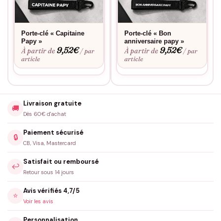
Porte-clé « Capitaine
Porte-clé « Bon
Papy »
anniversaire papy »
9,52
€
9,52
€
À partir de
À partir de
/ par
/ par
article
article
Livraison gratuite
🚚
Dès 60€ d'achat
Paiement sécurisé
🔒
CB, Visa, Mastercard
Satisfait ou remboursé
↩️
Retour sous 14 jours
Avis vérifiés 4,7/5
⭐
Voir les avis
Personnalisation