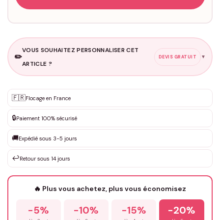
VOUS SOUHAITEZ PERSONNALISER CET
✏️
▼
DEVIS GRATUIT
ARTICLE ?
Personnalisation sur mesure
🇫🇷
✨
Flocage en France
DEVIS GRATUIT · Personnalisation de 3 à 10€ selon la demande
🔒
Paiement 100% sécurisé
Que souhaitez-vous ?
*
🚚
Expédié sous 3-5 jours
↩️
Retour sous 14 jours
Votre texte / idée
*
🔥 Plus vous achetez, plus vous économisez
-5%
-10%
-15%
-20%
Prénom
*