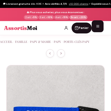
🚚
Livraison gratuite
dès 60€
|
⭐
Avis vérifiés 4,7/5
·
+10 000 clients
|
⚡
Expédié sous 1
🔥
Plus vous achetez, plus vous économisez :
2 art.
-5%
3 art.
-10%
4 art.
-15%
5+ art.
-20%
Assortis
Moi
Panier
Passer
ACCUEIL
/
FAMILLE
/
PAPY & MAMIE
/
PAPY
/
PORTE-CLÉS PAPY
au
contenu