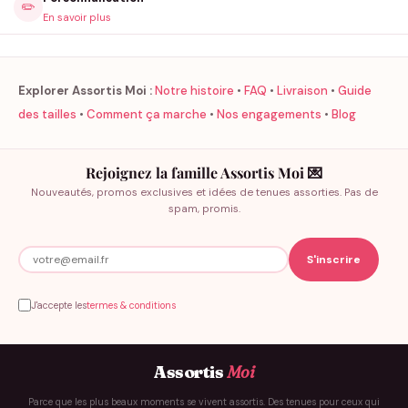
✏️
En savoir plus
Explorer Assortis Moi :
Notre histoire
•
FAQ
•
Livraison
•
Guide
des tailles
•
Comment ça marche
•
Nos engagements
•
Blog
Rejoignez la famille Assortis Moi 💌
Nouveautés, promos exclusives et idées de tenues assorties. Pas de
spam, promis.
J'accepte les
termes & conditions
Assortis
Moi
Parce que les plus beaux moments se vivent assortis. Des tenues pour ceux qui