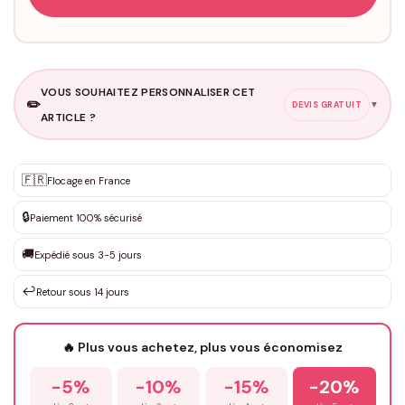
VOUS SOUHAITEZ PERSONNALISER CET
✏️
▼
DEVIS GRATUIT
ARTICLE ?
Personnalisation sur mesure
🇫🇷
✨
Flocage en France
DEVIS GRATUIT · Personnalisation de 3 à 10€ selon la demande
🔒
Paiement 100% sécurisé
Que souhaitez-vous ?
*
🚚
Expédié sous 3-5 jours
↩️
Retour sous 14 jours
Votre texte / idée
*
🔥 Plus vous achetez, plus vous économisez
-5%
-10%
-15%
-20%
Prénom
*