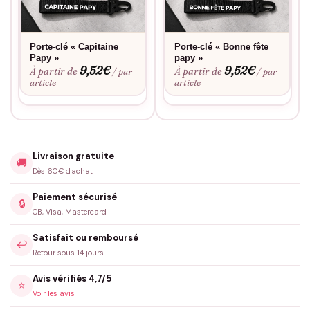
Porte-clé « Capitaine
Porte-clé « Bonne fête
Papy »
papy »
9,52
€
9,52
€
À partir de
À partir de
/ par
/ par
article
article
Livraison gratuite
🚚
Dès 60€ d'achat
Paiement sécurisé
🔒
CB, Visa, Mastercard
Satisfait ou remboursé
↩️
Retour sous 14 jours
Avis vérifiés 4,7/5
⭐
Voir les avis