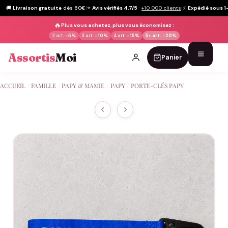
🚚
Livraison gratuite
dès 60€
|
⭐
Avis vérifiés 4,7/5
·
+10 000 clients
|
⚡
Expédié sous 1
🔥
Plus vous achetez, plus vous économisez :
2 art.
-5%
3 art.
-10%
4 art.
-15%
5+ art.
-20%
Assortis
Moi
Panier
Passer
ACCUEIL
/
FAMILLE
/
PAPY & MAMIE
/
PAPY
/
PORTE-CLÉS PAPY
au
contenu