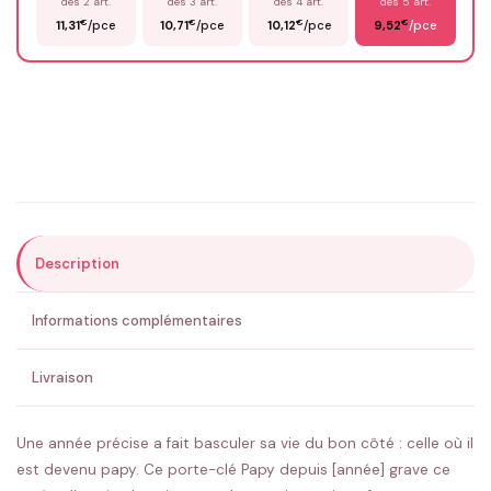
dès 2 art.
dès 3 art.
dès 4 art.
dès 5 art.
€
€
€
€
11,31
/pce
10,71
/pce
10,12
/pce
9,52
/pce
Email
*
Précisions (optionnel)
Description
ENVOYER MA DEMANDE ✨
Informations complémentaires
💚 Retour sous 24-48h
🇫🇷 Flocage en France
✅ Validation avant fabrication
Livraison
Une année précise a fait basculer sa vie du bon côté : celle où il
est devenu papy. Ce porte-clé Papy depuis [année] grave ce