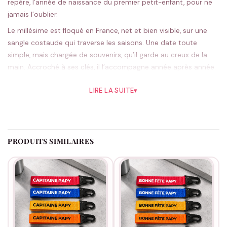
repère, l’année de naissance du premier petit-enfant, pour ne
jamais l’oublier.
Le millésime est floqué en France, net et bien visible, sur une
sangle costaude qui traverse les saisons. Une date toute
simple, mais chargée de souvenirs, qu’il garde au creux de la
main. Accroché à ses clés, il l’accompagne année après année.
Le noir habille bien ce côté intemporel, le bleu adoucit
LIRE LA SUITE
▾
l’ensemble ; cinq coloris en tout. Le flocage démarre dès
validation de ta commande.
Le cadeau idéal pour fêter une naissance. À personnaliser et
compléter dans
notre collection papy
. Indique l’année désirée
PRODUITS SIMILAIRES
en commentaire de commande.