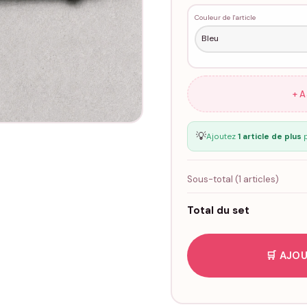
Couleur de l'article
+ 
💡
Ajoutez
1 article de plus
p
Sous-total (
1
articles)
Total du set
🛒 AJOU