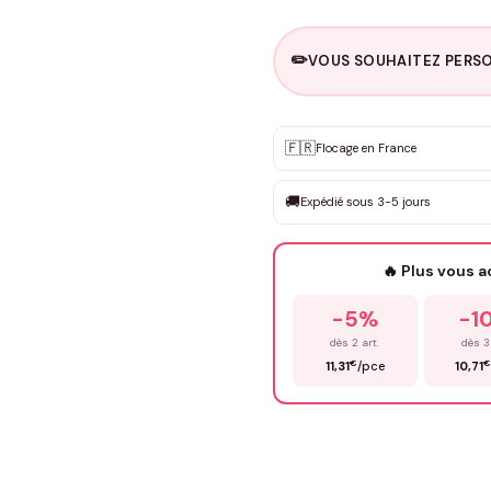
✏️
VOUS SOUHAITEZ PERSO
Personnalisation sur m
🇫🇷
✨
Flocage en France
DEVIS GRATUIT · Personnali
🚚
Expédié sous 3-5 jours
Que souhaitez-vous ?
*
🔥 Plus vous 
Prénom
*
-5%
-1
dès 2 art.
dès 3
€
€
11,31
/pce
10,71
Précisions (optionnel)