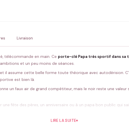
ENV
💚 Retour sous 24-48h
🇫
res
Livraison
pé, télécommande en main. Ce
porte-clé Papa très sportif dans sa 
’ambitions et un peu moins de séances.
et il assume cette belle forme toute théorique avec autodérision. C’est 
ortive est bien là.
 donne un faux air de grand compétiteur, mais le noir reste une vale
our une fête des pères, un anniversaire ou à un papa bon public qui sai
LIRE LA SUITE
▾