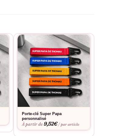
Porte-clé Super Papa
Porte-clé Papa p
9,52
personnalisé
À partir de
9,52
€
À partir de
/ par article