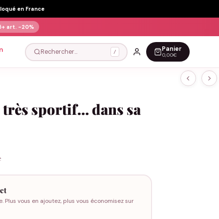
Floqué en France
5+ art.
-20%
Panier
n
Rechercher…
/
0,00€
 très sportif… dans sa
e
et
e. Plus vous en ajoutez, plus vous économisez sur