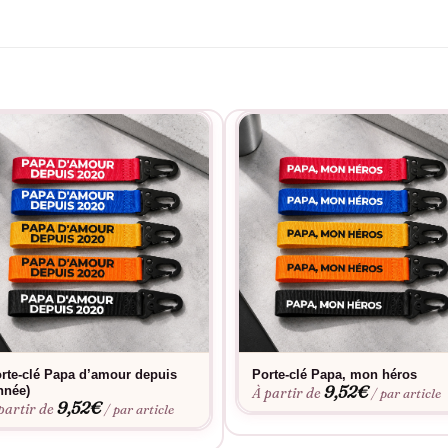
rte-clé Papa d’amour depuis
Porte-clé Papa, mon héros
9,52
€
nnée)
À partir de
/ par article
9,52
€
partir de
/ par article