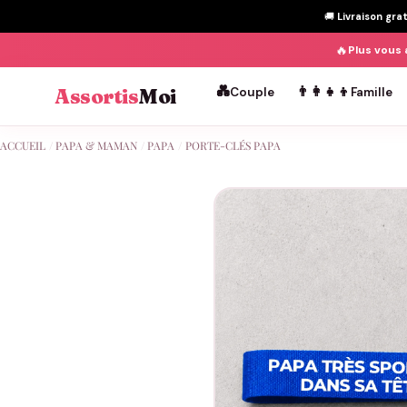
🚚
Livraison gra
🔥
Plus vous 
💑
👨‍👩‍👧‍👦
Assortis
Moi
Couple
Famille
Passer
ACCUEIL
/
PAPA & MAMAN
/
PAPA
/
PORTE-CLÉS PAPA
au
contenu