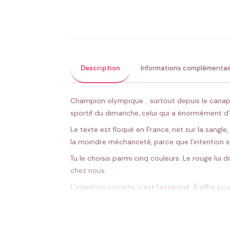
Description
Informations complémentai
Champion olympique… surtout depuis le cana
sportif du dimanche, celui qui a énormément d
Le texte est floqué en France, net sur la sangle, 
la moindre méchanceté, parce que l’intention sp
Tu le choisis parmi cinq couleurs. Le rouge lui
chez nous.
L’intention compte, c’est l’essentiel. À offrir p
voir
la collection Papa
.