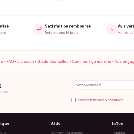
urisé
Satisfait ou remboursé
Avis véri
↩️
⭐
card
Retour sous 14 jours
Voir les av
re
•
FAQ
•
Livraison
•
Guide des tailles
•
Comment ça marche
•
Nos enga

enues
J'accepte les
termes & conditions
ique
Aide
Infos
ille
Comment ça marche
Livraison