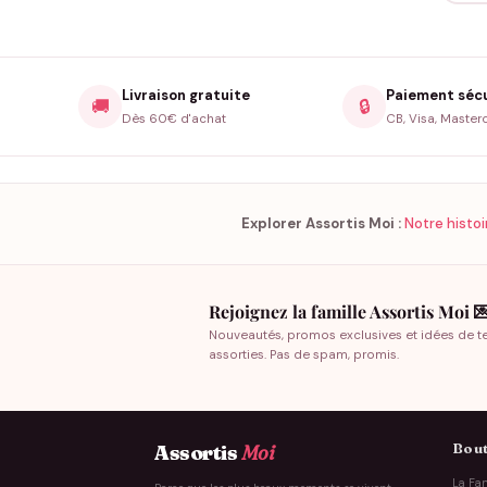
Livraison gratuite
Paiement séc
🚚
🔒
Dès 60€ d'achat
CB, Visa, Master
Explorer Assortis Moi :
Notre histoi
Rejoignez la famille Assortis Moi 
Nouveautés, promos exclusives et idées de t
assorties. Pas de spam, promis.
Bout
Assortis
Moi
La Fam