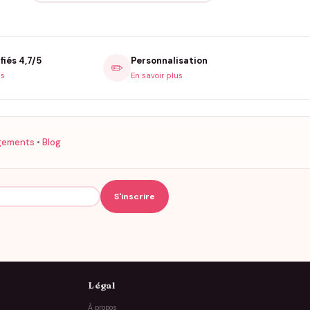
fiés 4,7/5
Personnalisation
✏️
is
En savoir plus
gements
•
Blog
Légal
À propos