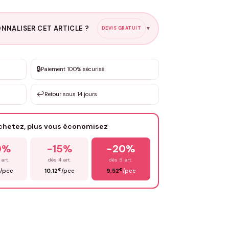
NNALISER CET ARTICLE ?
DEVIS GRATUIT
▼
esure
🔒
Paiement 100% sécurisé
sation de 3 à 10€ selon la demande
↩️
Retour sous 14 jours
Votre texte / idée
*
achetez, plus vous économisez
Email
*
0%
-15%
-20%
 art.
dès 4 art.
dès 5 art.
€
€
/pce
10,12
/pce
9,52
/pce