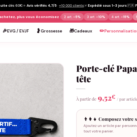
tuite
dès 60€
|
⭐
Avis vérifiés 4,7/5
·
+10 000 clients
|
⚡
Expédié sous 1-3 jours
|
🇫🇷
achetez, plus vous économisez :
2 art.
-5%
3 art.
-10%
4 art.
-15%
🎉
🤰
🎁
✏️
EVG / EVJF
Grossesse
Cadeaux
Personnalisatio
Porte-clé Papa
tête
9,52
€
À partir de
/ par articl
👨‍👩‍👧 Composez votre s
Ajoutez un article par personn
tout votre panier.