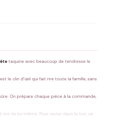
OYER MA DEMANDE ✨
 Flocage en France
✅ Validation avant fabrication
tête
taquine avec beaucoup de tendresse le
le clin d’œil qui fait rire toute la famille, sans
ur sûre. On prépare chaque pièce à la commande,
t rire de lui-même. Pour rester dans le ton, va