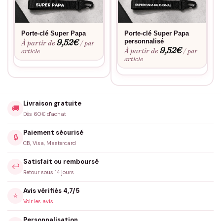
Porte-clé Super Papa
Porte-clé Super Papa
9,52
€
personnalisé
À partir de
/ par
9,52
€
À partir de
article
/ par
article
Livraison gratuite
🚚
Dès 60€ d'achat
Paiement sécurisé
🔒
CB, Visa, Mastercard
Satisfait ou remboursé
↩️
Retour sous 14 jours
Avis vérifiés 4,7/5
⭐
Voir les avis
Personnalisation