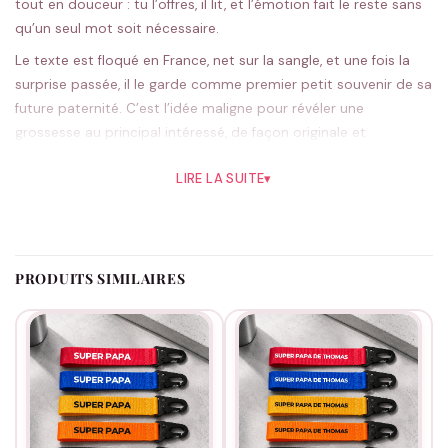
tout en douceur : tu l’offres, il lit, et l’émotion fait le reste sans
qu’un seul mot soit nécessaire.
Le texte est floqué en France, net sur la sangle, et une fois la
surprise passée, il le garde comme premier petit souvenir de sa
future paternité. C’est l’idée maligne pour révéler une
grossesse au principal intéressé, de façon originale et
inoubliable.
LIRE LA SUITE
▾
Tu le choisis parmi cinq couleurs. Le bleu fait un joli clin d’œil,
mais rien ne t’oblige à le suivre : à toi de voir ce qui lui
ressemble. On prépare chaque pièce à la commande, chez
nous.
PRODUITS SIMILAIRES
Pour une annonce à deux, un cadeau de futur papa ou une
surprise bien gardée, c’est le début d’une belle histoire. Et pour
la suite,
la collection Papa
t’accompagnera.