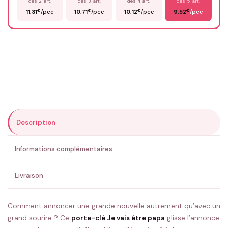
dès 2 art.
dès 3 art.
dès 4 art.
dès 5 art.
€
€
€
€
11,31
/pce
10,71
/pce
10,12
/pce
9,52
/pce
Email
*
Précisions (optionnel)
Description
ENVOYER MA DEMANDE ✨
Informations complémentaires
💚 Retour sous 24-48h
🇫🇷 Flocage en France
✅ Validation avant fabrication
Livraison
Comment annoncer une grande nouvelle autrement qu’avec un
grand sourire ? Ce
porte-clé Je vais être papa
glisse l’annonce