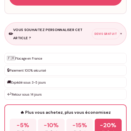
VOUS SOUHAITEZ PERSONNALISER CET
✏️
▼
DEVIS GRATUIT
ARTICLE ?
Personnalisation sur mesure
🇫🇷
✨
Flocage en France
DEVIS GRATUIT · Personnalisation de 3 à 10€ selon la demande
🔒
Paiement 100% sécurisé
Que souhaitez-vous ?
*
🚚
Expédié sous 3-5 jours
↩️
Retour sous 14 jours
Votre texte / idée
*
🔥 Plus vous achetez, plus vous économisez
-5%
-10%
-15%
-20%
Prénom
*