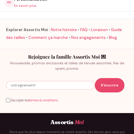
✏️
En savoir plus
Explorer Assortis Moi :
Notre histoire
•
FAQ
•
Livraison
•
Guide
des tailles
•
Comment ça marche
•
Nos engagements
•
Blog
Rejoignez la famille Assortis Moi 💌
Nouveautés, promos exclusives et idées de tenues assorties. Pas de
spam, promis.
J'accepte les
termes & conditions
Assortis
Moi
Parce que les plus beaux moments se vivent assortis. Des tenues pour ceux qui