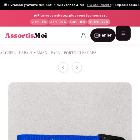
🚚
Livraison gratuite
dès 60€
|
⭐
Avis vérifiés 4,7/5
·
+10 000 clients
|
⚡
Expédié sous 1
🔥
Plus vous achetez, plus vous économisez :
2 art.
-5%
3 art.
-10%
4 art.
-15%
5+ art.
-20%
Assortis
Moi
Panier
Passer
ACCUEIL
/
PAPA & MAMAN
/
PAPA
/
PORTE-CLÉS PAPA
au
contenu