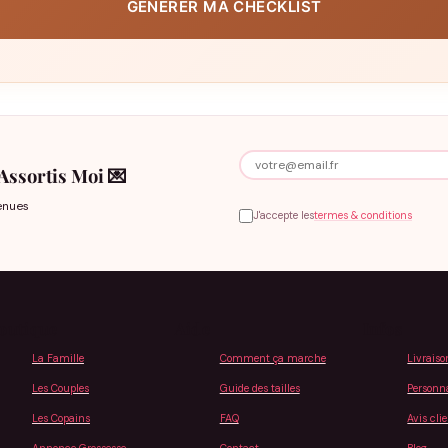
GÉNÉRER MA CHECKLIST
 Assortis Moi 💌
enues
J'accepte les
termes & conditions
outique
Aide
Infos
La Famille
Comment ça marche
Livraiso
Les Couples
Guide des tailles
Personna
Les Copains
FAQ
Avis cli