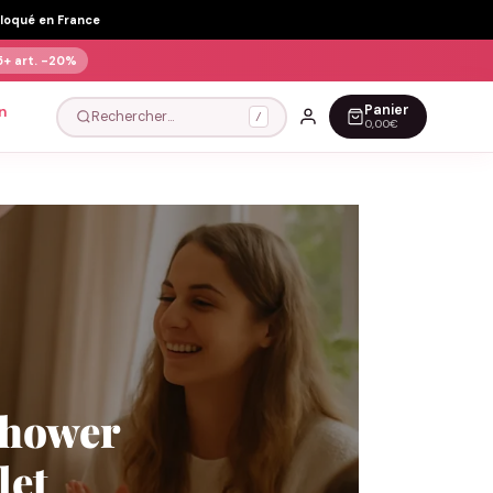
Floqué en France
5+ art.
-20%
Panier
n
Rechercher…
/
0,00€
shower
let