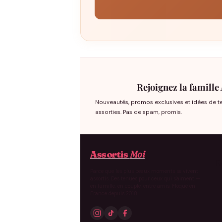
Rejoignez la famille
Nouveautés, promos exclusives et idées de t
assorties. Pas de spam, promis.
Assortis
Moi
B
Parce que les plus beaux moments se vivent
assortis. Des tenues pour ceux qui s'aiment —
en famille, en couple, entre amis. Floqué en
France depuis 2018.