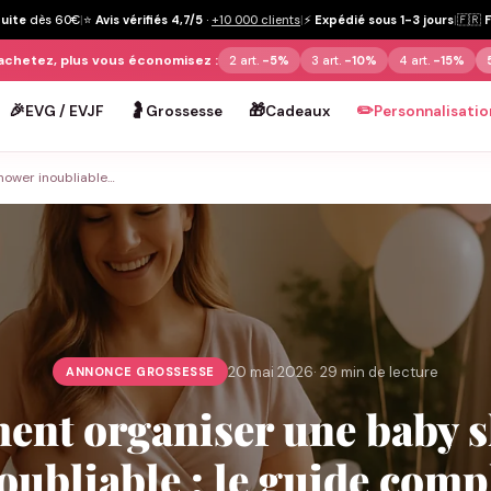
tuite
dès 60€
|
⭐
Avis vérifiés 4,7/5
·
+10 000 clients
|
⚡
Expédié sous 1-3 jours
|
🇫🇷
achetez, plus vous économisez :
2 art.
-5%
3 art.
-10%
4 art.
-15%
🎉
🤰
🎁
✏️
EVG / EVJF
Grossesse
Cadeaux
Personnalisatio
ower inoubliable…
20 mai 2026
· 29 min de lecture
ANNONCE GROSSESSE
nt organiser une baby 
oubliable : le guide comp