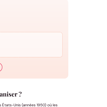
s & Pulls Annonce Grossesse
les
aniser ?
es États-Unis (années 1950) où les