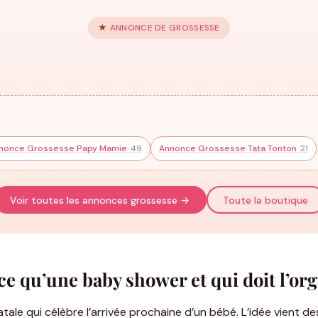
★
ANNONCE DE GROSSESSE
Body pour annoncer une grossesse
Sweat
71 modèles
45 modè
nonce Grossesse Papy Mamie
· 49
Annonce Grossesse Tata Tonton
· 21
Voir toutes les annonces grossesse →
Toute la boutique
ce qu’une baby shower et qui doit l’org
tale qui célèbre l’arrivée prochaine d’un bébé. L’idée vient d