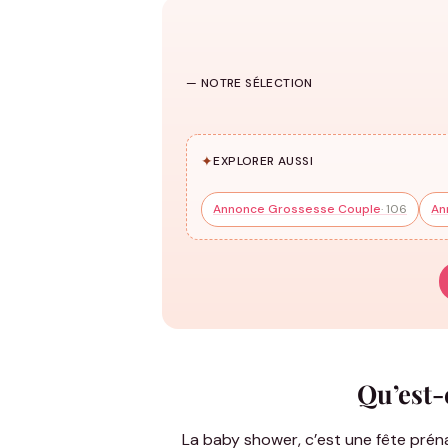
T-shirts Annonce Grossesse
— NOTRE SÉLECTION
159 modèles
✦
EXPLORER AUSSI
Annonce Grossesse Couple
· 106
An
Qu’est-
La baby shower, c’est une fête préna