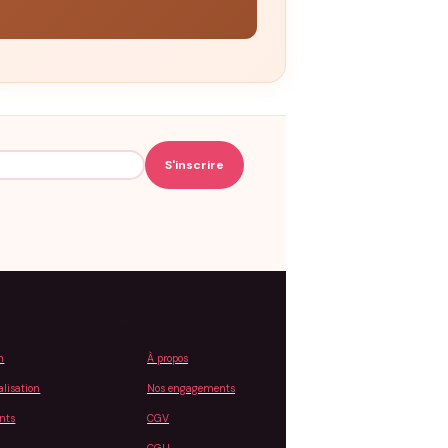
Légal
n
À propos
lisation
Nos engagements
ents
CGV