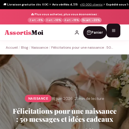
🚚
Livraison gratuite
dès 60€
|
⭐
Avis vérifiés 4,7/5
·
+10 000 clients
|
⚡
Expédié sous 1
🔥
Plus vous achetez, plus vous économisez :
2 art.
-5%
3 art.
-10%
4 art.
-15%
5+ art.
-20%
Assortis
Moi
Panier
Passer
Accueil
/
Blog
/
Naissance
/
Félicitations pour une naissance : 50…
au
contenu
16 juin 2026
· 21 min de lecture
NAISSANCE
Félicitations pour une naissance
: 50 messages et idées cadeaux