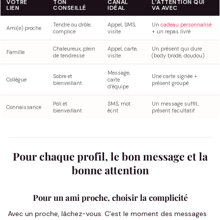
VOTRE
TON
CANAL
L’ATTENTION QUI
LIEN
CONSEILLÉ
IDÉAL
VA AVEC
Tendre ou drôle,
Appel, SMS,
Un
cadeau personnalisé
Ami(e) proche
complice
visite
+ un repas livré
Chaleureux, plein
Appel, carte,
Un présent qui dure
Famille
de tendresse
visite
(body brodé, doudou)
Message,
Sobre et
Une carte signée +
Collègue
carte
bienveillant
présent groupé
d’équipe
Poli et
SMS, mot
Un message suffit,
Connaissance
bienveillant
écrit
présent facultatif
Pour chaque profil, le bon message et la
bonne attention
Pour un ami proche, choisir la complicité
Avec un proche, lâchez-vous. C’est le moment des messages