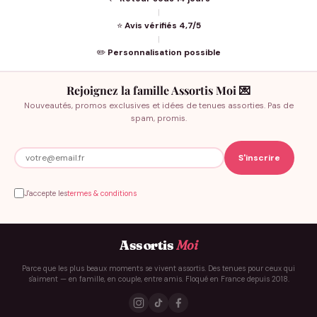
|
⭐
Avis vérifiés 4,7/5
|
✏️
Personnalisation possible
Rejoignez la famille Assortis Moi 💌
Nouveautés, promos exclusives et idées de tenues assorties. Pas de
spam, promis.
J'accepte les
termes & conditions
Assortis
Moi
Parce que les plus beaux moments se vivent assortis. Des tenues pour ceux qui
s'aiment — en famille, en couple, entre amis. Floqué en France depuis 2018.