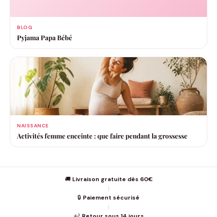
BLOG
Pyjama Papa Bébé
NAISSANCE
Activités femme enceinte : que faire pendant la grossesse
🚚
Livraison gratuite dès 60€
|
🔒
Paiement sécurisé
|
↩️
Retour sous 14 jours