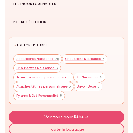
— LES INCONTOURNABLES
229 modèles
→
Trousseau
Pyjama
HUB
Body Naissance
Naissance
Naissance
— NOTRE SÉLECTION
46 modèles
56 modèles
7 modèles
✦
EXPLORER AUSSI
Accessoires Naissance
· 25
Chaussons Naissance
· 7
Chaussettes Naissance
· 6
Tenue naissance personnalisée
· 6
Kit Naissance
· 5
Attaches tétines personnalisées
· 5
Bavoir Bébé
· 5
Pyjama bébé Personnalisé
· 5
Voir tout pour Bébé →
Toute la boutique