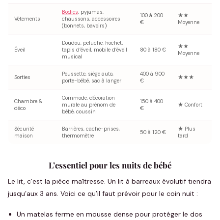
Bodies
, pyjamas,
100 à 200
★★
Vêtements
chaussons, accessoires
€
Moyenne
(bonnets, bavoirs)
Doudou, peluche, hochet,
★★
Éveil
tapis d’éveil, mobile d’éveil
80 à 180 €
Moyenne
musical
Poussette, siège auto,
400 à 900
Sorties
★★★
porte-bébé, sac à langer
€
Commode, décoration
Chambre &
150 à 400
murale au prénom de
★ Confort
déco
€
bébé, coussin
Sécurité
Barrières, cache-prises,
★ Plus
50 à 120 €
maison
thermomètre
tard
L’essentiel pour les nuits de bébé
Le lit, c’est la pièce maîtresse. Un lit à barreaux évolutif tiendra
jusqu’aux 3 ans. Voici ce qu’il faut prévoir pour le coin nuit :
Un matelas ferme en mousse dense pour protéger le dos