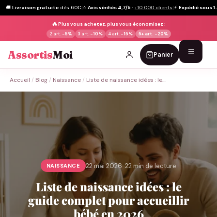
🚚
Livraison gratuite
dès 60€
|
⭐
Avis vérifiés 4,7/5
·
+10 000 clients
|
⚡
Expédié sous 1
🔥
Plus vous achetez, plus vous économisez :
2 art.
-5%
3 art.
-10%
4 art.
-15%
5+ art.
-20%
Assortis
Moi
Panier
Passer
Accueil
/
Blog
/
Naissance
/
Liste de naissance idées : le…
au
contenu
22 mai 2026
· 22 min de lecture
NAISSANCE
Liste de naissance idées : le
guide complet pour accueillir
bébé en 2026