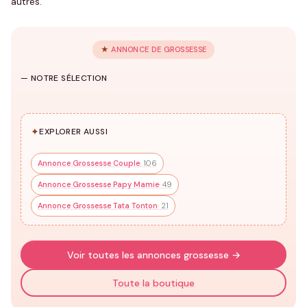
autres.
★
ANNONCE DE GROSSESSE
T-shirts
Body pour
Sweats & Pulls
Annonce
annoncer une
Annonce
Grossesse
grossesse
Grossesse
— NOTRE SÉLECTION
159 modèles
71 modèles
45 modèles
✦
EXPLORER AUSSI
Annonce Grossesse Couple
· 106
Annonce Grossesse Papy Mamie
· 49
Annonce Grossesse Tata Tonton
· 21
Voir toutes les annonces grossesse →
Toute la boutique