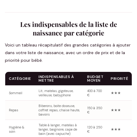
Les indispensables de la liste de
naissance par catégorie
Voici un tableau récapitulatif des grandes catégories à ajouter
dans votre liste de naissance, avec un ordre de prix et de la
priorité pour bébé.
INDISPENSABLES À
BUDGET
CATÉGORIE
PRIORITÉ
METTRE
MOYEN
Lit, matelas, gigoteuse,
400 à 700
Sommeil
★★★
veilleuse, babyphone
€
Biberons, boite doseuse,
150 à 350
Repas
coffret repas, chaise haute,
★★★
€
bavoirs
Table à langer, matelas à
Hygiène &
120 à 250
langer, baignoire, cape de
★★★
soin
€
bain (avec capuche)