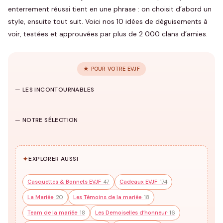
enterrement réussi tient en une phrase : on choisit d’abord un
style, ensuite tout suit. Voici nos 10 idées de déguisements à
voir, testées et approuvées par plus de 2 000 clans d’amies.
★ POUR VOTRE EVJF
EVJF
— LES INCONTOURNABLES
235 modèles
→
Casquettes
HUB
T-shirts EVJF
EVJF
Sweats EVJF
— NOTRE SÉLECTION
17 modèles
36 modèles
17 modèles
✦
EXPLORER AUSSI
Casquettes & Bonnets EVJF
· 47
Cadeaux EVJF
· 174
La Mariée
· 20
Les Témoins de la mariée
· 18
Team de la mariée
· 18
Les Demoiselles d’honneur
· 16