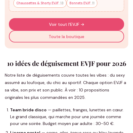
Chaussettes & Shorty EVJF
· 13
Bonnets EVJF
· 11
Voir tout l'EVJF →
Toute la boutique
10 idées de déguisement EVJF pour 2026
Notre liste de déguisements couvre toutes les vibes : du sexy
assumé au loufoque, du chic au sportif. Chaque option EVJF a
sa vibe, son prix et son public. À voir : 10 propositions
originales les plus commandées en 2025.
Team bride disco
— paillettes, franges, lunettes en cœur.
Le grand classique, qui marche pour une journée comme
pour une soirée. Budget moyen par adulte : 30-50 €.
Licorne pastel
— corne, ailes, tenue rose ou bleu lavande.