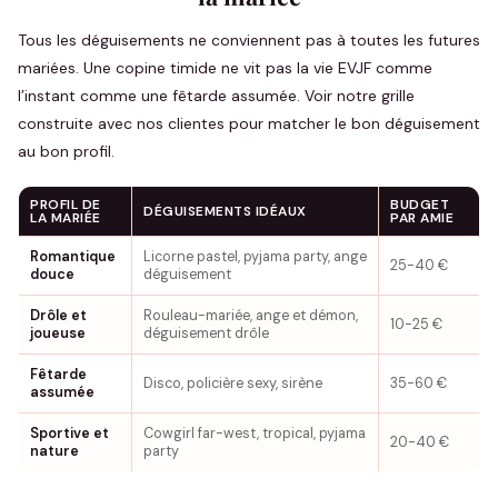
Tous les déguisements ne conviennent pas à toutes les futures
mariées. Une copine timide ne vit pas la vie EVJF comme
l’instant comme une fêtarde assumée. Voir notre grille
construite avec nos clientes pour matcher le bon déguisement
au bon profil.
PROFIL DE
BUDGET
DÉGUISEMENTS IDÉAUX
LA MARIÉE
PAR AMIE
Romantique
Licorne pastel, pyjama party, ange
25-40 €
douce
déguisement
Drôle et
Rouleau-mariée, ange et démon,
10-25 €
joueuse
déguisement drôle
Fêtarde
Disco, policière sexy, sirène
35-60 €
assumée
Sportive et
Cowgirl far-west, tropical, pyjama
20-40 €
nature
party