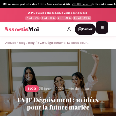
🚚
Livraison gratuite
dès 60€
|
⭐
Avis vérifiés 4,7/5
·
+10 000 clients
|
⚡
Expédié sous 1
🔥
Plus vous achetez, plus vous économisez :
2 art.
-5%
3 art.
-10%
4 art.
-15%
5+ art.
-20%
Assortis
Moi
Panier
Passer
Accueil
/
Blog
/
Blog
/
EVJF Déguisement : 10 idées pour…
au
contenu
29 janvier 2025
· 11 min de lecture
BLOG
EVJF Déguisement : 10 idées
pour la future mariée