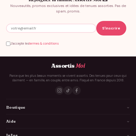
Nouveautés, promos exclusives et idées de tenues assorties. Pas de
spam, promis.
J'accepte les
termes & conditions
Assortis
Moi
Parce que les plus beaux moments se vivent assortis. Des tenues pour ceux qui
s'aiment — en famille, en couple, entre amis. Floqué en France depuis 2018.
Boutique
La Famille
Aide
Les Couples
Comment ça marche
Infos