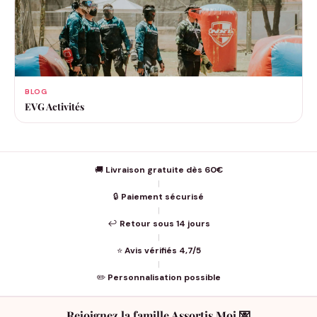
BLOG
EVG Activités
🚚
Livraison gratuite dès 60€
|
🔒
Paiement sécurisé
|
↩️
Retour sous 14 jours
|
⭐
Avis vérifiés 4,7/5
|
✏️
Personnalisation possible
Rejoignez la famille Assortis Moi 💌