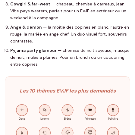
Cowgirl & far-west
— chapeau, chemise à carreaux, jean.
Vibe pays western, parfait pour un EVJF en extérieur ou un
weekend à la campagne.
Ange & démon
— la moitié des copines en blanc, l’autre en
rouge, la mariée en ange chef. Un duo visuel fort, souvenirs
contrastés.
Pyjama party glamour
— chemise de nuit soyeuse, masque
de nuit, mules à plumes. Pour un brunch ou un cocooning
entre copines.
Les 10 thèmes EVJF les plus demandés
✨
🦄
🧜
👑
👮
Disco
Licorne
Sirène
Princesse
Policière
💉
🧻
🤠
😇
🌙