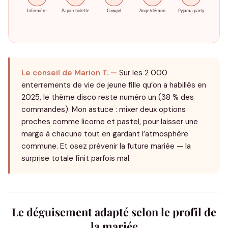
Infirmière
Papier toilette
Cowgirl
Ange/démon
Pyjama party
Le conseil de Marion T. —
Sur les 2 000
enterrements de vie de jeune fille qu’on a habillés en
2025, le thème disco reste numéro un (38 % des
commandes). Mon astuce : mixer deux options
proches comme licorne et pastel, pour laisser une
marge à chacune tout en gardant l’atmosphère
commune. Et osez prévenir la future mariée — la
surprise totale finit parfois mal.
Le déguisement adapté selon le profil de
la mariée