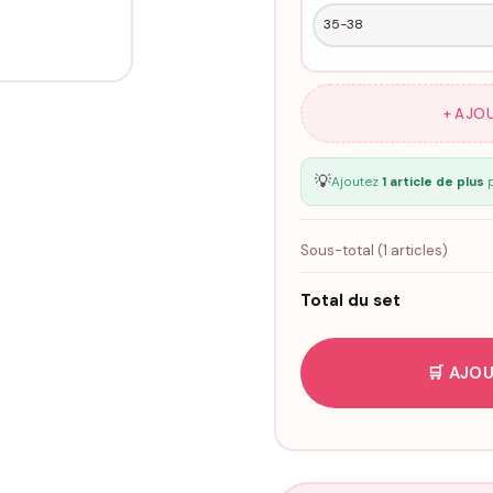
+ AJO
💡
Ajoutez
1 article de plus
p
Sous-total (
1
articles)
Total du set
🛒 AJOU