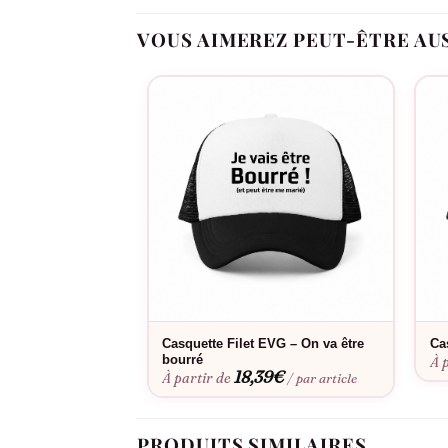
Le lettrage sobre et lisible met le rôle en avant
VOUS AIMEREZ PEUT-ÊTRE AU
Oui, dans notre atelier en France, à la comman
Fabriqué à la commande, floqué en France.
Casquette Filet EVG – On va être
Ca
bourré
À 
18,39
€
À partir de
/ par article
PRODUITS SIMILAIRES