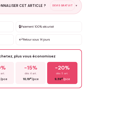
NNALISER CET ARTICLE ?
DEVIS GRATUIT
▼
esure
🔒
Paiement 100% sécurisé
sation de 3 à 10€ selon la demande
↩️
Retour sous 14 jours
Votre texte / idée
*
achetez, plus vous économisez
Email
*
0%
-15%
-20%
 art.
dès 4 art.
dès 5 art.
€
€
€
/pce
10,19
/pce
9,59
/pce
OYER MA DEMANDE ✨