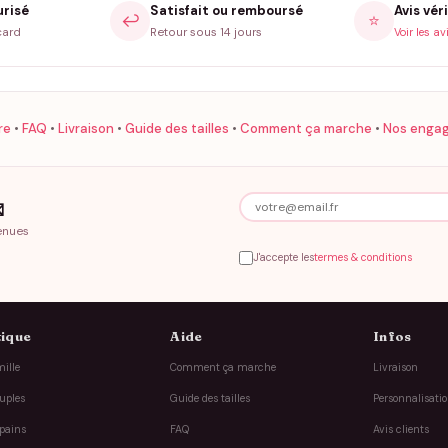
urisé
Satisfait ou remboursé
Avis véri
↩️
⭐
card
Retour sous 14 jours
Voir les av
re
•
FAQ
•
Livraison
•
Guide des tailles
•
Comment ça marche
•
Nos enga

enues
J'accepte les
termes & conditions
ique
Aide
Infos
ille
Comment ça marche
Livraison
uples
Guide des tailles
Personnalisati
pains
FAQ
Avis clients