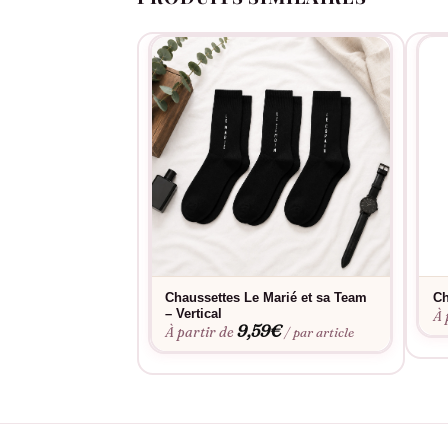
Chaussettes Le Marié et sa Team
Ch
– Vertical
À 
9,59
€
À partir de
/ par article