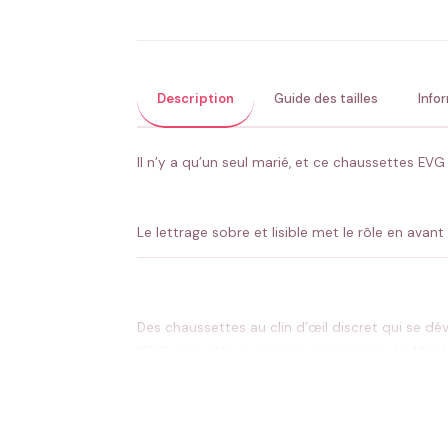
Description
Guide des tailles
Info
Il n’y a qu’un seul marié, et ce chaussettes EVG
Le lettrage sobre et lisible met le rôle en avant
Des chaussettes au clin d’œil discret qui se d
l’EVG et le rôle de chaque participant : Le Mar
personnelle.