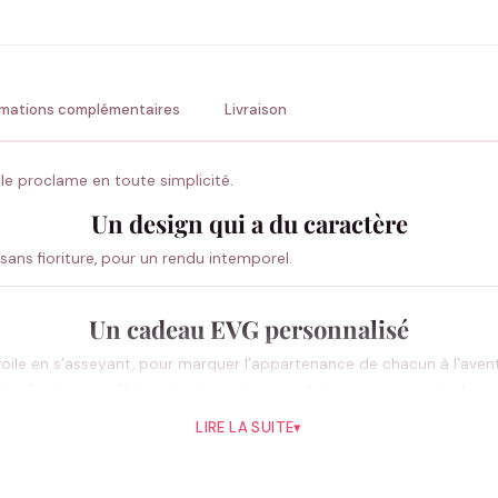
💚 Retour sous 24-48h
🇫
rmations complémentaires
Livraison
 le proclame en toute simplicité.
Un design qui a du caractère
 sans fioriture, pour un rendu intemporel.
Un cadeau EVG personnalisé
évoile en s’asseyant, pour marquer l’appartenance de chacun à l’aven
ié, La Team ou Le Témoin. Le futur marié se distingue en un regard, 
LIRE LA SUITE
▾
Comment se distingue ce modèle ?