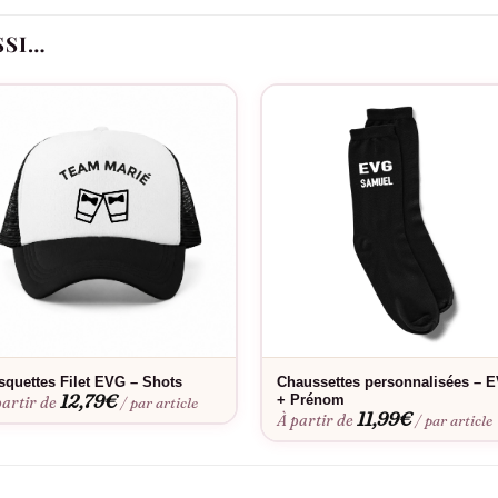
 sans fioriture, pour un rendu intemporel.
SSI…
Le flocage est-il fait en France ?
de.
squettes Filet EVG – Shots
Chaussettes personnalisées – 
12,79
€
+ Prénom
partir de
/ par article
11,99
€
À partir de
/ par article