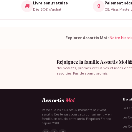
Livraison gratuite
Paiement séc
🚚
🔒
Dès 60€ d'achat
CB, Visa, Master
Explorer Assortis Moi :
Notre histoi
Rejoignez la famille Assortis Moi 
Nouveautés, promos exclusives et idées de t
assorties. Pas de spam, promis.
Bout
Assortis
Moi
La Fam
Parce que les plus beaux moments se vivent
assortis. Des tenues pour ceux qui s'aiment — en
Les Co
famille, en couple, entre amis. Floqué en France
depuis 2018.
Les Co