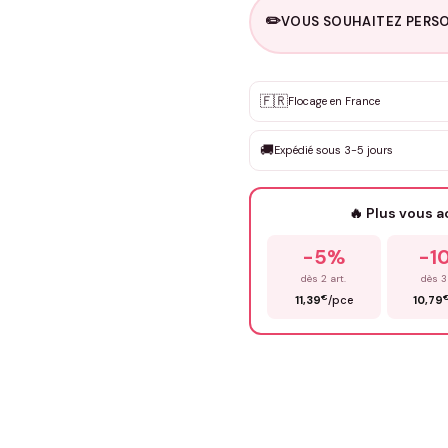
✏️
VOUS SOUHAITEZ PERSO
Personnalisation sur m
🇫🇷
✨
Flocage en France
DEVIS GRATUIT · Personnali
🚚
Expédié sous 3-5 jours
Que souhaitez-vous ?
*
🔥 Plus vous 
Prénom
*
-5%
-1
dès 2 art.
dès 3
€
11,39
/pce
10,79
Précisions (optionnel)
ENV