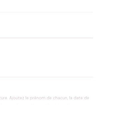
 Flocage en France
✅ Validation avant fabrication
ture. Ajoutez le prénom de chacun, la date de
et chaque chaussettes garde sa touche