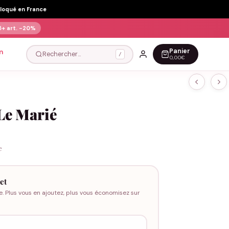
Floqué en France
5+ art.
-20%
Panier
n
Rechercher…
/
0,00€
Le Marié
e
et
e. Plus vous en ajoutez, plus vous économisez sur