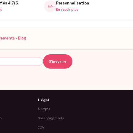
fiés 4,7/5
Personnalisation
✏️
is
En savoir plus
gements
•
Blog
Légal
À propos
on
Nos engagements
CGV