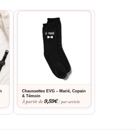
m
Chaussettes EVG – Marié, Copain
Chaussettes EVG 
9,59
& Témoin
À partir de
9,59
€
À partir de
/ par article