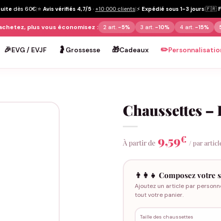
tuite
dès 60€
|
⭐
Avis vérifiés 4,7/5
·
+10 000 clients
|
⚡
Expédié sous 1-3 jours
|
🇫🇷
achetez, plus vous économisez :
2 art.
-5%
3 art.
-10%
4 art.
-15%
🎉
🤰
🎁
✏️
EVG / EVJF
Grossesse
Cadeaux
Personnalisatio
Chaussettes – 
9,59
€
À partir de
/ par articl
👨‍👩‍👧 Composez votre s
Ajoutez un article par personn
tout votre panier.
Taille des chaussettes