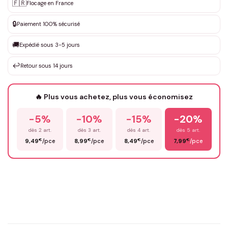
Personnalisation sur mesure
🇫🇷
✨
Flocage en France
DEVIS GRATUIT · Personnalisation de 3 à 10€ selon la demande
🔒
Paiement 100% sécurisé
Que souhaitez-vous ?
*
🚚
Expédié sous 3-5 jours
↩️
Retour sous 14 jours
Votre texte / idée
*
🔥 Plus vous achetez, plus vous économisez
-5%
-10%
-15%
-20%
Prénom
*
dès 2 art.
dès 3 art.
dès 4 art.
dès 5 art.
€
€
€
€
9,49
/pce
8,99
/pce
8,49
/pce
7,99
/pce
Email
*
Précisions (optionnel)