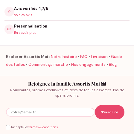
Avis vérifiés 4,7/5
⭐
Voir les avis
Personnalisation
✏️
En savoir plus
Explorer Assortis Moi :
Notre histoire
•
FAQ
•
Livraison
•
Guide
des tailles
•
Comment ça marche
•
Nos engagements
•
Blog
Rejoignez la famille Assortis Moi 💌
Nouveautés, promos exclusives et idées de tenues assorties. Pas de
spam, promis.
J'accepte les
termes & conditions