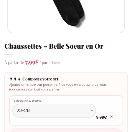
Chaussettes – Belle Soeur en Or
7,99
€
À partir de
/ par article
👨‍👩‍👧 Composez votre set
Ajoutez un article par personne. Plus vous en ajoutez, plus vous
économisez sur tout votre panier.
Taille des chaussettes
✕
9,99€