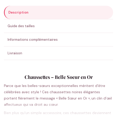
Description
ENVOYER MA DEMANDE ✨
Guide des tailles
💚 Retour sous 24-48h
🇫🇷 Flocage en France
✅ Validation avant fabrication
Informations complémentaires
Livraison
Chaussettes – Belle Soeur en Or
Parce que les belles-sœurs exceptionnelles méritent d’être
célébrées avec style ! Ces chaussettes noires élégantes
portent fièrement le message « Belle Sœur en Or », un clin d’œil
affectueux qui va droit au cœur.
Bien plus qu’un simple accessoire, ces chaussettes deviennent