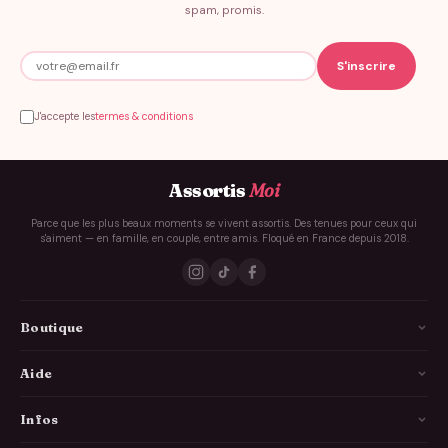
spam, promis.
J'accepte les
termes & conditions
Assortis
Moi
Parce que les plus beaux moments se vivent assortis. Des tenues pour ceux qui
s'aiment — en famille, en couple, entre amis. Floqué en France depuis 2018.
Boutique
La Famille
Aide
Les Couples
Comment ça marche
Infos
Les Copains
Guide des tailles