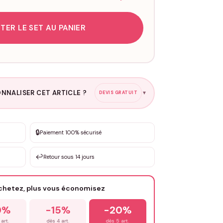
TER LE SET AU PANIER
NNALISER CET ARTICLE ?
DEVIS GRATUIT
▼
esure
🔒
Paiement 100% sécurisé
sation de 3 à 10€ selon la demande
↩️
Retour sous 14 jours
Votre texte / idée
*
achetez, plus vous économisez
Email
*
0%
-15%
-20%
 art.
dès 4 art.
dès 5 art.