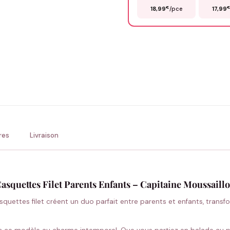
€
18,99
/pce
17,99
Précisions (optionnel)
ENV
💚 Retour sous 24-48h
🇫
res
Livraison
asquettes Filet Parents Enfants – Capitaine Moussaill
quettes filet créent un duo parfait entre parents et enfants, trans