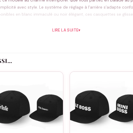
ec ce modèle au charme intemporel. Que vous partiez en balade au po
omplicité avec style. Le système de réglage à l’arrière s’adapte con
isponibles en blanc immaculé ou noir élégant, ces casquettes se glis
arborer le même accessoire que son capitaine préféré.
LIRE LA SUITE
▾
Pourquoi vous allez l’aimer
 famille
ent-enfant
SSI…
s
t à tout
mmunes
Idéal pour
détente, activités nautiques, promenades estivales et moments de p
Bon à savoir