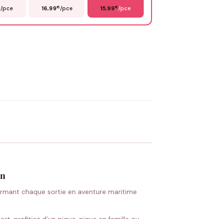
€
€
€
/pce
16,99
/pce
15,99
/pce
OYER MA DEMANDE ✨
 Flocage en France
✅ Validation avant fabrication
on
formant chaque sortie en aventure maritime