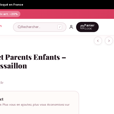
Floqué en France
5+ art.
-20%
Panier
n
Rechercher…
/
0,00€
et Parents Enfants –
ssaillon
cle
et
e. Plus vous en ajoutez, plus vous économisez sur