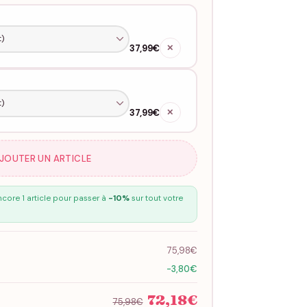
37,99€
✕
37,99€
✕
AJOUTER UN ARTICLE
core 1 article pour passer à
-10%
sur tout votre
75,98€
-3,80€
72,18€
75,98€