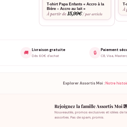
T-shirt Papa Enfants « Accro à la
T-
Bière – Accro au lait »
À 
15,99
€
À partir de
/ par article
Livraison gratuite
Paiement séc
🚚
🔒
Dès 60€ d'achat
CB, Visa, Master
Explorer Assortis Moi :
Notre histoi
Rejoignez la famille Assortis Moi 
Nouveautés, promos exclusives et idées de t
assorties. Pas de spam, promis.