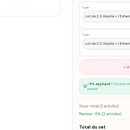
Type
Type
+ 
-5% appliqué !
Ajoutez en
💡
panier.
Sous-total (
2
articles)
Remise -5% (2 articles)
Total du set