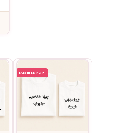
service de personnalisation
. Ces Casquettes
vant leur allure impeccable.
EXISTE EN NOIR
EXISTE EN NOIR