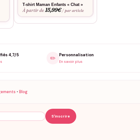
T-shirt Maman Enfants « Chat »
T-shirt Famille «
15,99
€
Super Moussaillo
À partir de
/ par article
15,9
À partir de
e
fiés 4,7/5
Personnalisation
✏️
is
En savoir plus
gements
•
Blog