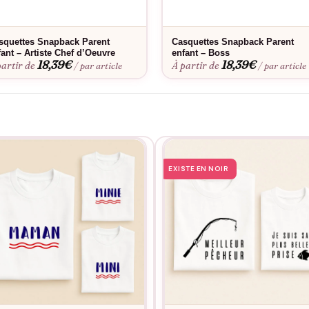
a coupe parfaite. Envie d’une touche personnelle ? Découvrez notre
sont conçues pour résister aux aventures du quotidien tout en conser
squettes Snapback Parent
Casquettes Snapback Parent
fant – Artiste Chef d’Oeuvre
enfant – Boss
18,39
€
18,39
€
partir de
À partir de
/ par article
/ par article
EXISTE EN NOIR