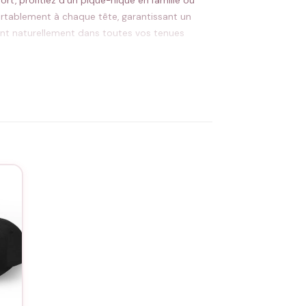
rt, profitiez d’un pique-nique en famille ou
fortablement à chaque tête, garantissant un
sent naturellement dans toutes vos tenues
artage parent-enfant.