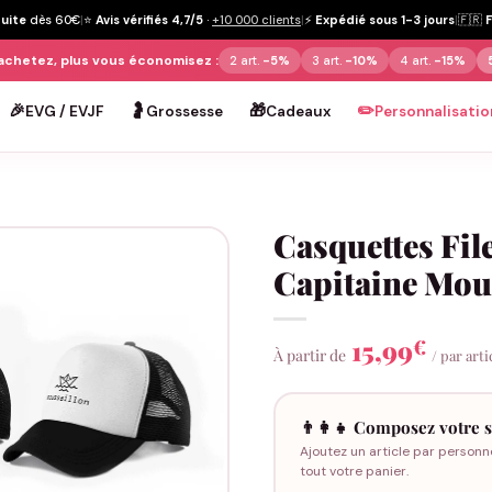
tuite
dès 60€
|
⭐
Avis vérifiés 4,7/5
·
+10 000 clients
|
⚡
Expédié sous 1-3 jours
|
🇫🇷
achetez, plus vous économisez :
2 art.
-5%
3 art.
-10%
4 art.
-15%
🎉
🤰
🎁
✏️
EVG / EVJF
Grossesse
Cadeaux
Personnalisatio
Casquettes Fil
Capitaine Mou
15,99
€
À partir de
/ par arti
👨‍👩‍👧 Composez votre s
Ajoutez un article par personn
tout votre panier.