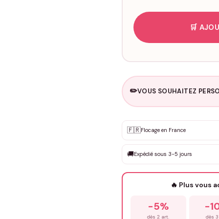
🛒 AJOU
✏️
VOUS SOUHAITEZ PERSO
Personnalisation sur m
🇫🇷
✨
Flocage en France
DEVIS GRATUIT · Personnali
🚚
Expédié sous 3-5 jours
Que souhaitez-vous ?
*
🔥 Plus vous 
Prénom
*
-5%
-1
dès 2 art.
dès 3