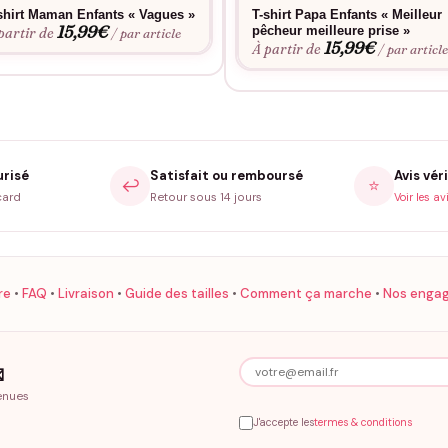
shirt Maman Enfants « Vagues »
T-shirt Papa Enfants « Meilleur
15,99
€
pêcheur meilleure prise »
partir de
/ par article
15,99
€
À partir de
/ par articl
urisé
Satisfait ou remboursé
Avis véri
↩️
⭐
card
Retour sous 14 jours
Voir les av
re
•
FAQ
•
Livraison
•
Guide des tailles
•
Comment ça marche
•
Nos enga

enues
J'accepte les
termes & conditions