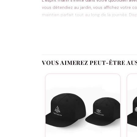
L’esprit marin s’invite dans votre quotidien av
vous détendiez au jardin, vous affichez votre c
maintien parfait tout au long de la journée. D
estivales. Votre petit moussaillon sera fier d’
Design marin authentique qui plaît à toute la
Taille ajustable pour un confort optimal par
VOUS AIMEREZ PEUT-ÊTRE AU
Matériau respirant idéal pour les beaux jour
Deux coloris incontournables qui s’accorden
Complicité assurée lors de vos sorties co
Sorties familiales au bord de mer, week-ends 