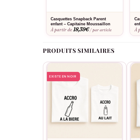
Consultez notre
guide des tailles
pour choisir l
Filet Parents Enfants – Capitaine Moussaillon 
Casquettes Snapback Parent
Ca
enfant – Capitaine Moussaillon
en
18,39
€
À partir de
À 
/ par article
PRODUITS SIMILAIRES
EXISTE EN NOIR