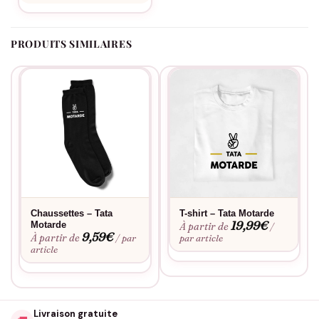
tonton motard qui dure dans le temps.
PRODUITS SIMILAIRES
Chaussettes – Tata
T-shirt – Tata Motarde
19,99
€
Motarde
À partir de
/
9,59
€
À partir de
/ par
par article
article
Livraison gratuite