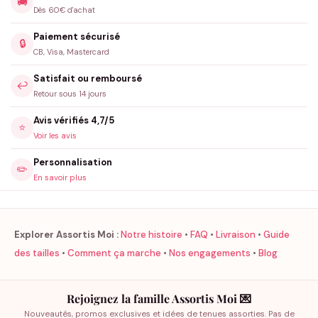
🚚
Dès 60€ d'achat
Paiement sécurisé
🔒
CB, Visa, Mastercard
Satisfait ou remboursé
↩️
Retour sous 14 jours
Avis vérifiés 4,7/5
⭐
Voir les avis
Personnalisation
✏️
En savoir plus
Explorer Assortis Moi :
Notre histoire
•
FAQ
•
Livraison
•
Guide
des tailles
•
Comment ça marche
•
Nos engagements
•
Blog
Rejoignez la famille Assortis Moi 💌
Nouveautés, promos exclusives et idées de tenues assorties. Pas de