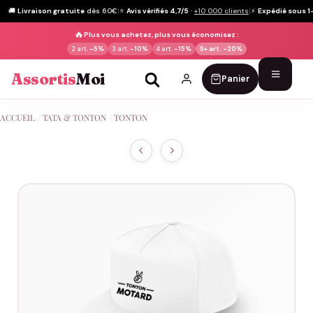
🚚
Livraison gratuite
dès 60€
|
⭐
Avis vérifiés 4,7/5
·
+10 000 clients
|
⚡
Expédié sous 1
🔥
Plus vous achetez, plus vous économisez :
2 art.
-5%
3 art.
-10%
4 art.
-15%
5+ art.
-20%
Assortis
Moi
Panier
Passer
ACCUEIL
/
TATA & TONTON
/
TONTON
au
contenu