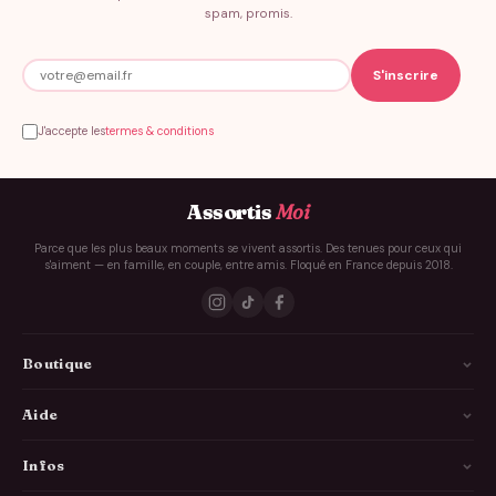
spam, promis.
J'accepte les
termes & conditions
Assortis
Moi
Parce que les plus beaux moments se vivent assortis. Des tenues pour ceux qui
s'aiment — en famille, en couple, entre amis. Floqué en France depuis 2018.
Boutique
La Famille
Aide
Les Couples
Comment ça marche
Infos
Les Copains
Guide des tailles