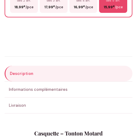
dès 2 art.
dès 3 art.
dès 4 art.
dès 5 art.
€
€
€
€
18,99
/pce
17,99
/pce
16,99
/pce
15,99
/pce
Email
*
Précisions (optionnel)
Description
ENVOYER MA DEMANDE ✨
Informations complémentaires
💚 Retour sous 24-48h
🇫🇷 Flocage en France
✅ Validation avant fabrication
Livraison
Casquette – Tonton Motard