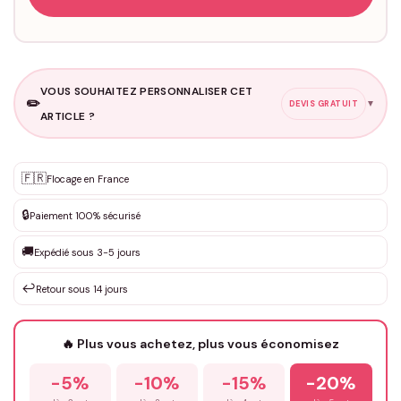
VOUS SOUHAITEZ PERSONNALISER CET
✏️
▼
DEVIS GRATUIT
ARTICLE ?
Personnalisation sur mesure
🇫🇷
✨
Flocage en France
DEVIS GRATUIT · Personnalisation de 3 à 10€ selon la demande
🔒
Paiement 100% sécurisé
Que souhaitez-vous ?
*
🚚
Expédié sous 3-5 jours
↩️
Retour sous 14 jours
Votre texte / idée
*
🔥 Plus vous achetez, plus vous économisez
-5%
-10%
-15%
-20%
Prénom
*