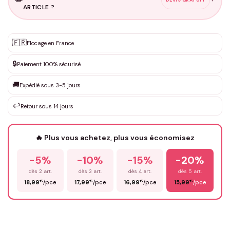
ARTICLE ?
Personnalisation sur mesure
🇫🇷
✨
Flocage en France
DEVIS GRATUIT · Personnalisation de 3 à 10€ selon la demande
🔒
Paiement 100% sécurisé
Que souhaitez-vous ?
*
🚚
Expédié sous 3-5 jours
↩️
Retour sous 14 jours
Votre texte / idée
*
🔥 Plus vous achetez, plus vous économisez
-5%
-10%
-15%
-20%
Prénom
*
dès 2 art.
dès 3 art.
dès 4 art.
dès 5 art.
€
€
€
€
18,99
/pce
17,99
/pce
16,99
/pce
15,99
/pce
Email
*