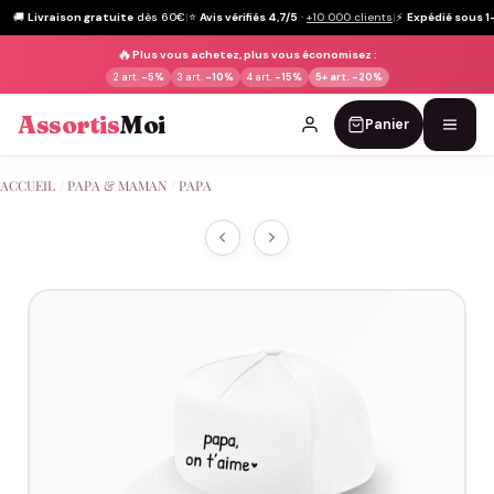
🚚
Livraison gratuite
dès 60€
|
⭐
Avis vérifiés 4,7/5
·
+10 000 clients
|
⚡
Expédié sous 1
🔥
Plus vous achetez, plus vous économisez :
2 art.
-5%
3 art.
-10%
4 art.
-15%
5+ art.
-20%
Assortis
Moi
Panier
Passer
ACCUEIL
/
PAPA & MAMAN
/
PAPA
au
contenu