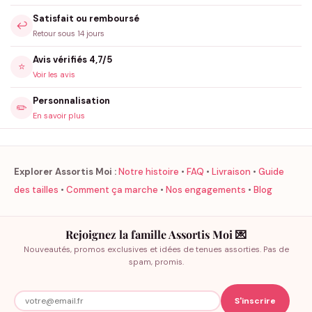
Satisfait ou remboursé
↩️
Retour sous 14 jours
Avis vérifiés 4,7/5
⭐
Voir les avis
Personnalisation
✏️
En savoir plus
Explorer Assortis Moi :
Notre histoire
•
FAQ
•
Livraison
•
Guide
des tailles
•
Comment ça marche
•
Nos engagements
•
Blog
Rejoignez la famille Assortis Moi 💌
Nouveautés, promos exclusives et idées de tenues assorties. Pas de
spam, promis.