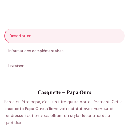
Précisions (optionnel)
Description
ENVOYER MA DEMANDE ✨
Informations complémentaires
💚 Retour sous 24-48h
🇫🇷 Flocage en France
✅ Validation avant fabrication
Livraison
Casquette – Papa Ours
Parce qu’être papa, c’est un titre qui se porte fièrement. Cette
casquette Papa Ours affirme votre statut avec humour et
tendresse, tout en vous offrant un style décontracté au
quotidien.