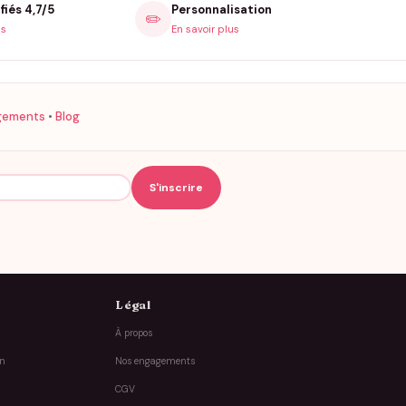
fiés 4,7/5
Personnalisation
✏️
is
En savoir plus
gements
•
Blog
Légal
À propos
on
Nos engagements
CGV