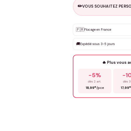
✏️
VOUS SOUHAITEZ PERSO
Personnalisation sur m
🇫🇷
✨
Flocage en France
DEVIS GRATUIT · Personnali
🚚
Expédié sous 3-5 jours
Que souhaitez-vous ?
*
🔥 Plus vous 
Prénom
*
-5%
-1
dès 2 art.
dès 3
€
18,99
/pce
17,99
Précisions (optionnel)
ENV