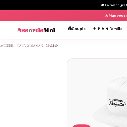
🚚
Livraison gra
🔥
Plus vous 
💑
👨‍👩‍👧‍👦
Assortis
Moi
Couple
Famille
Passer
ACCUEIL
/
PAPA & MAMAN
/
MAMAN
au
contenu