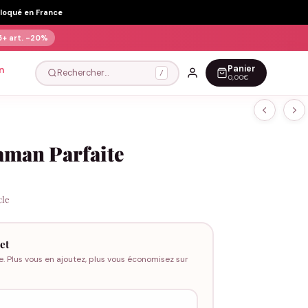
Floqué en France
5+ art.
-20%
Panier
n
Rechercher…
/
0,00€
aman Parfaite
cle
et
e. Plus vous en ajoutez, plus vous économisez sur