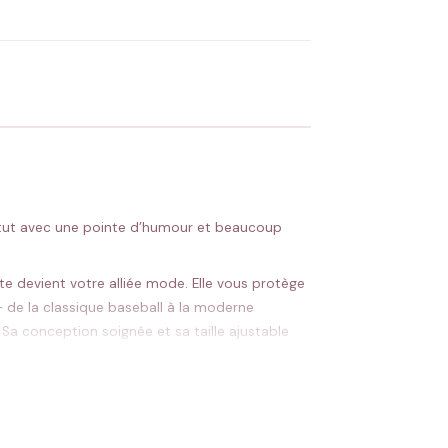
 Flocage en France
✅ Validation avant fabrication
tatut avec une pointe d’humour et beaucoup
 devient votre alliée mode. Elle vous protège
– de la classique baseball à la moderne
 Sa conception soignée et sa taille ajustable
 qui rassemble, parfait pour créer des moments