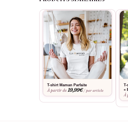
T-shirt Maman Parfaite
T-
19,99
€
« 
À partir de
/ par article
À 