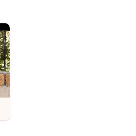
r une note d’humour bienveillant à votre tenue
service de personnalisation
. Sa conception
e