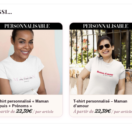
votre morphologie
SSI…
maman avec tendresse
sique, snapback tendance ou version filet respirante
er avec votre garde-robe
en extérieur
Idéal pour
ctivités sportives, les pique-niques, ou tout simplement pour ajoute
Bon à savoir
shirt personnalisé « Maman
T-shirt personnalisé – Maman
a coupe parfaite. Envie d’une touche personnelle ? Découvrez notre
puis + Prénoms »
d’amour
at des couleurs lavage après lavage.
22,39
€
22,39
€
partir de
À partir de
/ par article
/ par articl