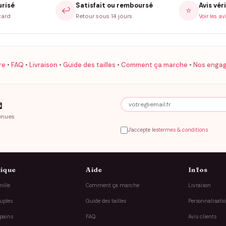
urisé
Satisfait ou remboursé
Avis véri
↩️
⭐
card
Retour sous 14 jours
Voir les av
re
•
FAQ
•
Livraison
•
Guide des tailles
•
Comment ça marche
•
Nos enga

enues
J'accepte les
termes & conditions
ique
Aide
Infos
ille
Comment ça marche
Livraison
uples
Guide des tailles
Personnalisati
pains
FAQ
Avis clients