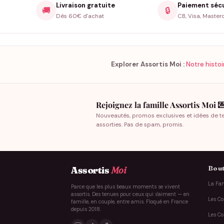
Livraison gratuite
Paiement séc
🚚
🔒
Dès 60€ d'achat
CB, Visa, Master
Explorer Assortis Moi :
Notre histoi
Rejoignez la famille Assortis Moi 
Nouveautés, promos exclusives et idées de t
assorties. Pas de spam, promis.
Bout
Assortis
Moi
La Fam
Parce que les plus beaux moments se vivent
assortis. Des tenues pour ceux qui s'aiment — en
Les Co
famille, en couple, entre amis. Floqué en France
depuis 2018.
Les Co