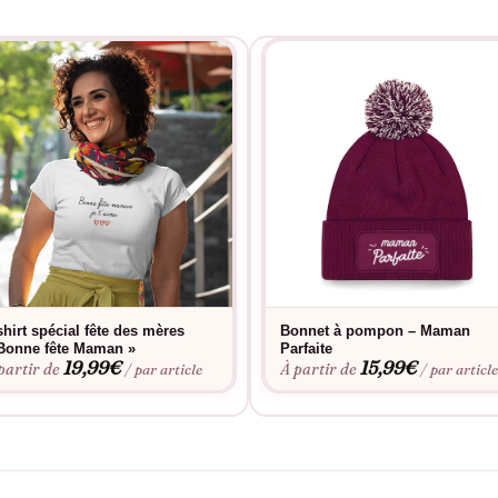
shirt spécial fête des mères
Bonnet à pompon – Maman
Bonne fête Maman »
Parfaite
19,99
€
15,99
€
partir de
À partir de
/ par article
/ par articl