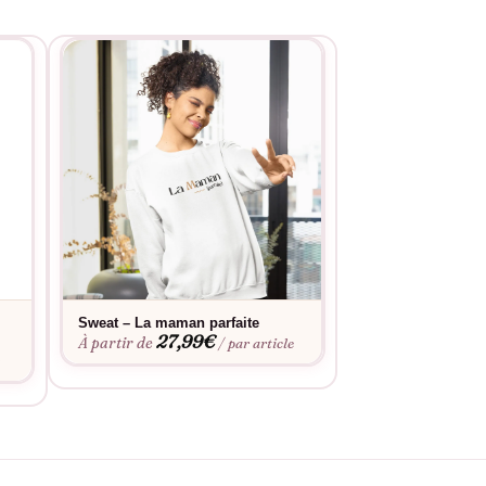
Sweat – La maman parfaite
Tee-shirt – Maman
27,99
€
19,9
À partir de
À partir de
/ par article
e