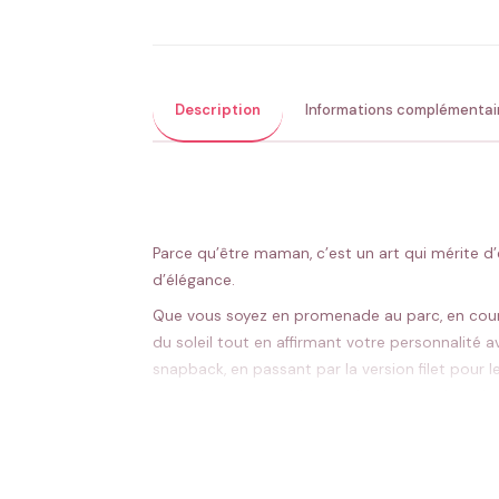
Description
Informations complémentai
Parce qu’être maman, c’est un art qui mérite d
d’élégance.
Que vous soyez en promenade au parc, en cours
du soleil tout en affirmant votre personnalité 
snapback, en passant par la version filet pour 
garantissent un confort optimal, même lors des
complices en famille.