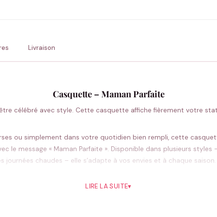
💚 Retour sous 24-48h
🇫
res
Livraison
Casquette – Maman Parfaite
’être célébré avec style. Cette casquette affiche fièrement votre s
es ou simplement dans votre quotidien bien rempli, cette casquette
avec le message « Maman Parfaite ». Disponible dans plusieurs styles 
les journées chaudes – elle s’adapte à vos envies et à chaque saison.
 journées les plus mouvementées. Un accessoire qui fait sourire et
LIRE LA SUITE
▾
Pourquoi vous allez l’aimer