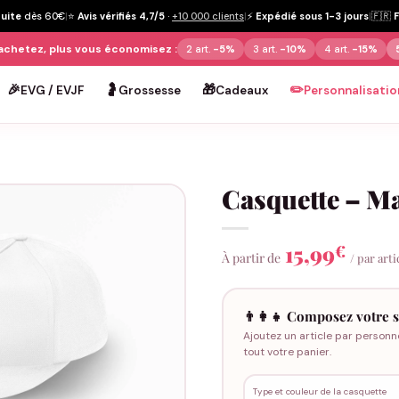
tuite
dès 60€
|
⭐
Avis vérifiés 4,7/5
·
+10 000 clients
|
⚡
Expédié sous 1-3 jours
|
🇫🇷
achetez, plus vous économisez :
2 art.
-5%
3 art.
-10%
4 art.
-15%
🎉
🤰
🎁
✏️
EVG / EVJF
Grossesse
Cadeaux
Personnalisatio
Casquette – M
15,99
€
À partir de
/ par arti
👨‍👩‍👧 Composez votre s
Ajoutez un article par personn
tout votre panier.
Type et couleur de la casquette