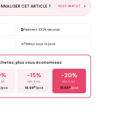
NNALISER CET ARTICLE ?
DEVIS GRATUIT
▼
esure
🔒
Paiement 100% sécurisé
sation de 3 à 10€ selon la demande
↩️
Retour sous 14 jours
Votre texte / idée
*
achetez, plus vous économisez
Email
*
0%
-15%
-20%
 art.
dès 4 art.
dès 5 art.
€
€
€
/pce
16,99
/pce
15,99
/pce
OYER MA DEMANDE ✨