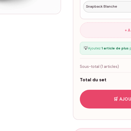
+ 
💡
Ajoutez
1 article de plus
p
Sous-total (
1
articles)
Total du set
🛒 AJOU