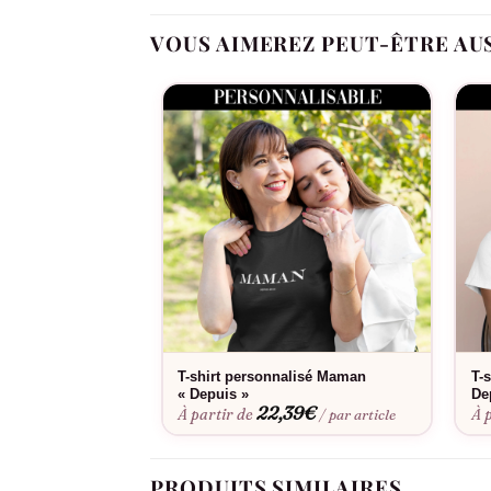
Taille réglable qui s’adapte parfaitement à 
VOUS AIMEREZ PEUT-ÊTRE AU
Message positif qui valorise votre rôle de 
Choix entre plusieurs styles : baseball clas
Palette de couleurs variée pour s’harmonis
Protection solaire efficace pour vos sorties 
Les sorties famille, les moments détente, les a
du jour.
T-shirt personnalisé Maman
T-
Consultez notre
guide des tailles
pour choisir l
« Depuis »
De
résistante facilite l’entretien et conserve l’écl
22,39
€
À partir de
À 
/ par article
PRODUITS SIMILAIRES