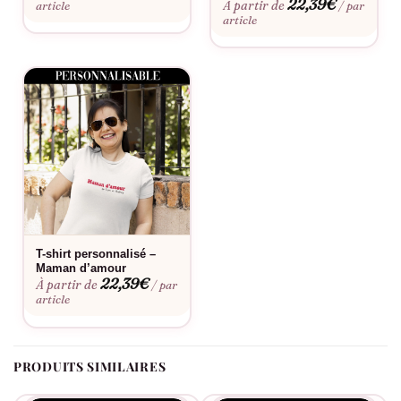
22,39
€
À partir de
article
/ par
Accessoire pratique qui protège du soleil avec style
article
Idéal pour
Les sorties en famille, activités sportives avec les enfants,
balades au parc, événements scolaires, week-ends détente et
toutes ces occasions où vous méritez d’être célébrée.
Bon à savoir
Consultez notre
guide des tailles
pour choisir la coupe parfaite.
Envie d’une touche personnelle ? Découvrez notre
service de
T-shirt personnalisé –
personnalisation
. La casquette Maman en Or résiste
Maman d’amour
parfaitement aux lavages répétés et conserve son message
22,39
€
À partir de
/ par
inspirant saison après saison.
article
PRODUITS SIMILAIRES