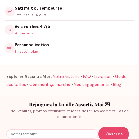
Satisfait ou remboursé
↩️
Retour sous 14 jours
Avis vérifiés 4,7/5
⭐
Voir les avis
Personnalisation
✏️
En savoir plus
Explorer Assortis Moi :
Notre histoire
•
FAQ
•
Livraison
•
Guide
des tailles
•
Comment ça marche
•
Nos engagements
•
Blog
Rejoignez la famille Assortis Moi 💌
Nouveautés, promos exclusives et idées de tenues assorties. Pas de
spam, promis.