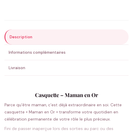
Précisions (optionnel)
Description
ENVOYER MA DEMANDE ✨
Informations complémentaires
💚 Retour sous 24-48h
🇫🇷 Flocage en France
✅ Validation avant fabrication
Livraison
Casquette – Maman en Or
Parce qu’être maman, c’est déjà extraordinaire en soi. Cette
casquette « Maman en Or » transforme votre quotidien en
célébration permanente de votre rôle le plus précieux.
Fini de passer inaperçue lors des sorties au parc ou des