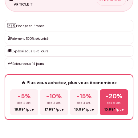
ARTICLE ?
Personnalisation sur mesure
🇫🇷
✨
Flocage en France
DEVIS GRATUIT · Personnalisation de 3 à 10€ selon la demande
🔒
Paiement 100% sécurisé
Que souhaitez-vous ?
*
🚚
Expédié sous 3-5 jours
↩️
Retour sous 14 jours
Votre texte / idée
*
🔥 Plus vous achetez, plus vous économisez
-5%
-10%
-15%
-20%
Prénom
*
dès 2 art.
dès 3 art.
dès 4 art.
dès 5 art.
€
€
€
€
18,99
/pce
17,99
/pce
16,99
/pce
15,99
/pce
Email
*