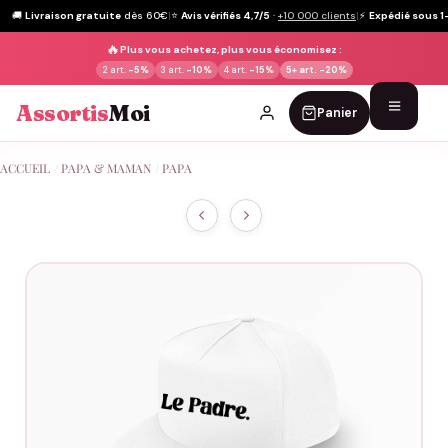
🚚
Livraison gratuite
dès 60€
|
⭐
Avis vérifiés 4,7/5
·
+10 000 clients
|
⚡
Expédié sous 1
🔥
Plus vous achetez, plus vous économisez :
2 art.
-5%
3 art.
-10%
4 art.
-15%
5+ art.
-20%
Assortis
Moi
Panier
Passer
ACCUEIL
/
PAPA & MAMAN
/
PAPA
au
contenu