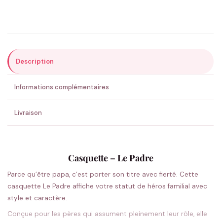
Précisions (optionnel)
Description
ENVOYER MA DEMANDE ✨
Informations complémentaires
💚 Retour sous 24-48h
🇫🇷 Flocage en France
✅ Validation avant fabrication
Livraison
Casquette – Le Padre
Parce qu’être papa, c’est porter son titre avec fierté. Cette
casquette Le Padre affiche votre statut de héros familial avec
style et caractère.
Conçue pour les pères qui assument pleinement leur rôle, elle