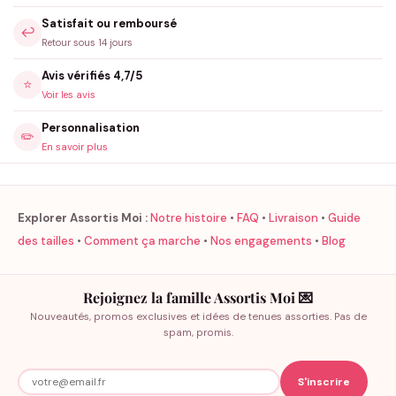
Satisfait ou remboursé
↩️
Retour sous 14 jours
Avis vérifiés 4,7/5
⭐
Voir les avis
Personnalisation
✏️
En savoir plus
Explorer Assortis Moi :
Notre histoire
•
FAQ
•
Livraison
•
Guide
des tailles
•
Comment ça marche
•
Nos engagements
•
Blog
Rejoignez la famille Assortis Moi 💌
Nouveautés, promos exclusives et idées de tenues assorties. Pas de
spam, promis.