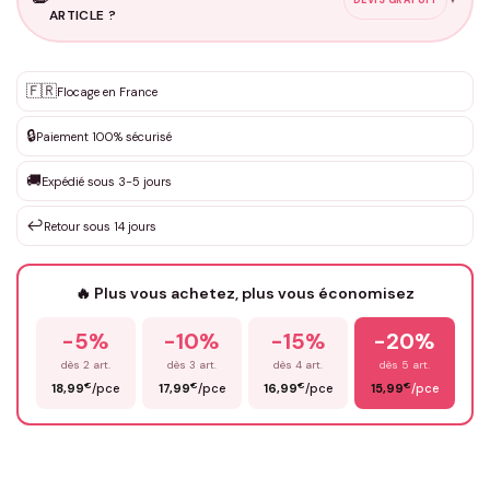
ARTICLE ?
Personnalisation sur mesure
🇫🇷
✨
Flocage en France
DEVIS GRATUIT · Personnalisation de 3 à 10€ selon la demande
🔒
Paiement 100% sécurisé
Que souhaitez-vous ?
*
🚚
Expédié sous 3-5 jours
↩️
Retour sous 14 jours
Votre texte / idée
*
🔥 Plus vous achetez, plus vous économisez
-5%
-10%
-15%
-20%
Prénom
*
dès 2 art.
dès 3 art.
dès 4 art.
dès 5 art.
€
€
€
€
18,99
/pce
17,99
/pce
16,99
/pce
15,99
/pce
Email
*