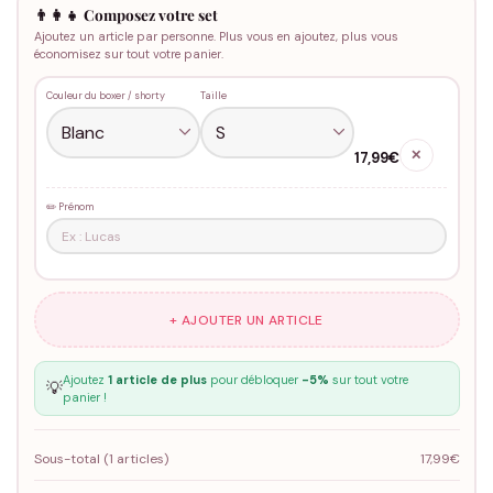
👨‍👩‍👧 Composez votre set
Ajoutez un article par personne. Plus vous en ajoutez, plus vous
économisez sur tout votre panier.
Couleur du boxer / shorty
Taille
✕
17,99€
✏️ Prénom
+ AJOUTER UN ARTICLE
Ajoutez
1 article de plus
pour débloquer
-5%
sur tout votre
💡
panier !
Sous-total (
1
articles)
17,99€