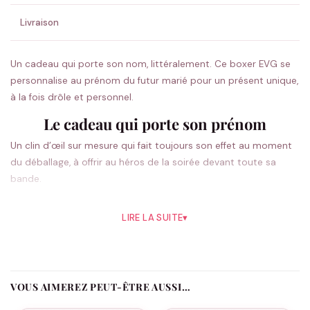
Livraison
Un cadeau qui porte son nom, littéralement. Ce boxer EVG se
personnalise au prénom du futur marié pour un présent unique,
à la fois drôle et personnel.
Le cadeau qui porte son prénom
Un clin d’œil sur mesure qui fait toujours son effet au moment
du déballage, à offrir au héros de la soirée devant toute sa
bande.
LIRE LA SUITE
▾
Un boxer personnalisé pour le marié
Ajoutez le prénom du futur marié et la date de l’EVG pour un
cadeau qu’il n’oubliera pas.
VOUS AIMEREZ PEUT-ÊTRE AUSSI…
Peut-on ajouter la date du mariage ?