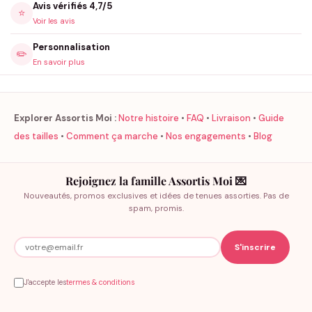
Avis vérifiés 4,7/5
⭐
Voir les avis
Personnalisation
✏️
En savoir plus
Explorer Assortis Moi :
Notre histoire
•
FAQ
•
Livraison
•
Guide
des tailles
•
Comment ça marche
•
Nos engagements
•
Blog
Rejoignez la famille Assortis Moi 💌
Nouveautés, promos exclusives et idées de tenues assorties. Pas de
spam, promis.
J'accepte les
termes & conditions