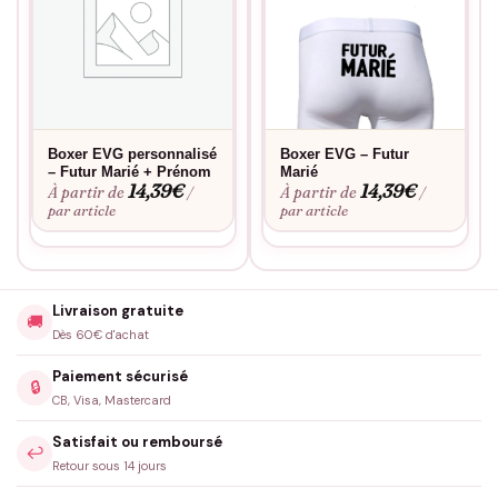
Boxer EVG personnalisé
Boxer EVG – Futur
– Futur Marié + Prénom
Marié
14,39
€
14,39
€
À partir de
À partir de
/
/
par article
par article
Livraison gratuite
🚚
Dès 60€ d'achat
Paiement sécurisé
🔒
CB, Visa, Mastercard
Satisfait ou remboursé
↩️
Retour sous 14 jours