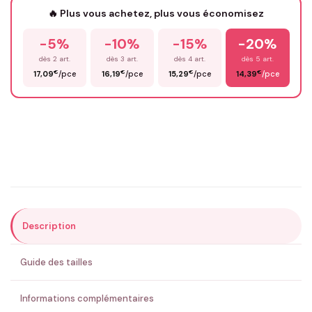
🔥 Plus vous achetez, plus vous économisez
-5%
-10%
-15%
-20%
Prénom
*
dès 2 art.
dès 3 art.
dès 4 art.
dès 5 art.
€
€
€
€
17,09
/pce
16,19
/pce
15,29
/pce
14,39
/pce
Email
*
Précisions (optionnel)
Description
ENVOYER MA DEMANDE ✨
Guide des tailles
💚 Retour sous 24-48h
🇫🇷 Flocage en France
✅ Validation avant fabrication
Informations complémentaires