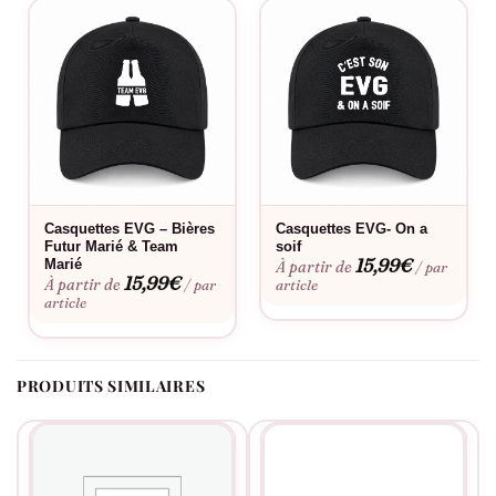
Oui, vous pouvez indiquer le prénom et la date de votre choix.
Le flocage est-il fait en France ?
Oui, dans notre atelier en France, à la commande.
Fabriqué à la commande, floqué en France.
Casquettes EVG – Bières
Casquettes EVG- On a
Futur Marié & Team
soif
15,99
€
Marié
À partir de
/ par
15,99
€
À partir de
/ par
article
article
PRODUITS SIMILAIRES