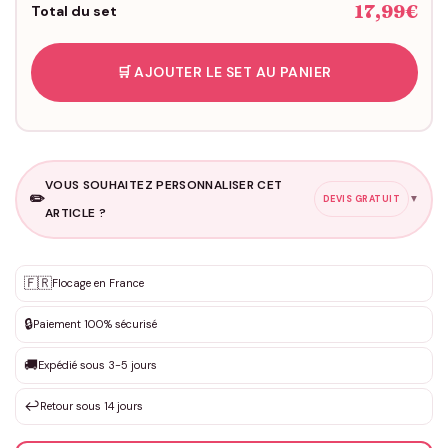
17,99€
Total du set
🛒 AJOUTER LE SET AU PANIER
VOUS SOUHAITEZ PERSONNALISER CET
✏️
▼
DEVIS GRATUIT
ARTICLE ?
Personnalisation sur mesure
🇫🇷
✨
Flocage en France
DEVIS GRATUIT · Personnalisation de 3 à 10€ selon la demande
🔒
Paiement 100% sécurisé
Que souhaitez-vous ?
*
🚚
Expédié sous 3-5 jours
↩️
Retour sous 14 jours
Votre texte / idée
*