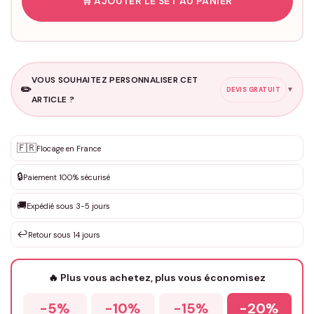
🛒 AJOUTER LE SET AU PANIER
VOUS SOUHAITEZ PERSONNALISER CET
✏️
▼
DEVIS GRATUIT
ARTICLE ?
Personnalisation sur mesure
🇫🇷
✨
Flocage en France
DEVIS GRATUIT · Personnalisation de 3 à 10€ selon la demande
🔒
Paiement 100% sécurisé
Que souhaitez-vous ?
*
🚚
Expédié sous 3-5 jours
↩️
Retour sous 14 jours
Votre texte / idée
*
🔥 Plus vous achetez, plus vous économisez
-5%
-10%
-15%
-20%
Prénom
*