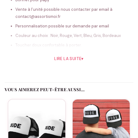
Vente à l’unité possible nous contacter par email à
contact@assortismoi.fr
Personnalisation possible sur demande par email
Couleur au choix : Noir, Rouge, Vert, Bleu, Gris, Bordeaux
Toucher doux confortable à porter.
Taille unique
LIRE LA SUITE
▾
100% acrylique (Heather – 55% polyester / 45% acrylique)
Offrez un Cadeau Unique et Douillet à Votre
Papy
avec
VOUS AIMEREZ PEUT-ÊTRE AUSSI…
Notre Bonnet Personnalisable
Dans la collection « spécial papy » de la boutique
Assortis Moi
,
le bonnet à pompon personnalisable se démarque comme un
cadeau parfait, conçu pour réchauffer le cœur et la tête de
tous les papys chéris. Que ce soit pour la fête des grands-
pères,
Noël
, ou un anniversaire, ce bonnet représente un