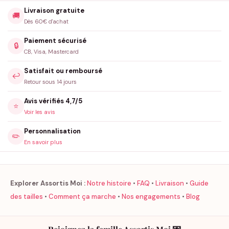
Livraison gratuite
🚚
Dès 60€ d'achat
Paiement sécurisé
🔒
CB, Visa, Mastercard
Satisfait ou remboursé
↩️
Retour sous 14 jours
Avis vérifiés 4,7/5
⭐
Voir les avis
Personnalisation
✏️
En savoir plus
Explorer Assortis Moi :
Notre histoire
•
FAQ
•
Livraison
•
Guide
des tailles
•
Comment ça marche
•
Nos engagements
•
Blog