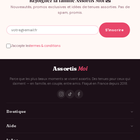
Rejoignez la famille Assortis Moi 💌
Nouveautés, promos exclusives et idées de tenues assorties. Pas de
spam, promis.
J'accepte les
termes & conditions
Assortis
Moi
Parce que les plus beaux moments se vivent assortis. Des tenues pour ceux qui
s'aiment — en famille, en couple, entre amis. Floqué en France depuis 2018.
Boutique
La Famille
Aide
Les Couples
Comment ça marche