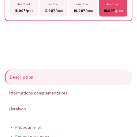
dès 2 art.
dès 3 art.
dès 4 art.
dès 5 art.
€
€
€
€
18,99
/pce
17,99
/pce
16,99
/pce
15,99
/pce
Email
*
Précisions (optionnel)
Description
ENVOYER MA DEMANDE ✨
Informations complémentaires
💚 Retour sous 24-48h
🇫🇷 Flocage en France
✅ Validation avant fabrication
Livraison
Prix pour le lot
Bonnet pour papy