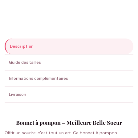
Précisions (optionnel)
Description
ENVOYER MA DEMANDE ✨
Guide des tailles
💚 Retour sous 24-48h
🇫🇷 Flocage en France
✅ Validation avant fabrication
Informations complémentaires
Livraison
Bonnet à pompon – Meilleure Belle Soeur
Offrir un sourire, c’est tout un art. Ce bonnet à pompon