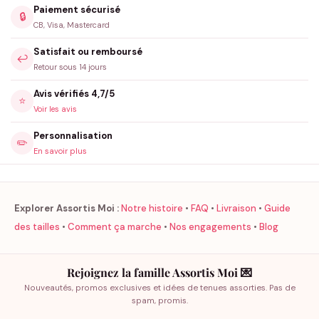
Paiement sécurisé
🔒
CB, Visa, Mastercard
Satisfait ou remboursé
↩️
Retour sous 14 jours
Avis vérifiés 4,7/5
⭐
Voir les avis
Personnalisation
✏️
En savoir plus
Explorer Assortis Moi :
Notre histoire
•
FAQ
•
Livraison
•
Guide
des tailles
•
Comment ça marche
•
Nos engagements
•
Blog
Rejoignez la famille Assortis Moi 💌
Nouveautés, promos exclusives et idées de tenues assorties. Pas de
spam, promis.