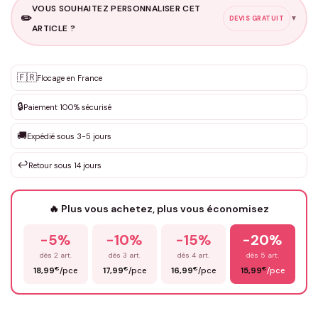
VOUS SOUHAITEZ PERSONNALISER CET
✏️
▼
DEVIS GRATUIT
ARTICLE ?
Personnalisation sur mesure
🇫🇷
✨
Flocage en France
DEVIS GRATUIT · Personnalisation de 3 à 10€ selon la demande
🔒
Paiement 100% sécurisé
Que souhaitez-vous ?
*
🚚
Expédié sous 3-5 jours
↩️
Retour sous 14 jours
Votre texte / idée
*
🔥 Plus vous achetez, plus vous économisez
-5%
-10%
-15%
-20%
Prénom
*
dès 2 art.
dès 3 art.
dès 4 art.
dès 5 art.
€
€
€
€
18,99
/pce
17,99
/pce
16,99
/pce
15,99
/pce
Email
*