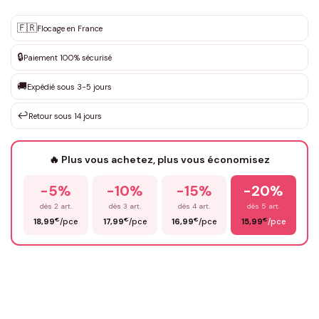
Personnalisation sur mesure
🇫🇷
✨
Flocage en France
DEVIS GRATUIT · Personnalisation de 3 à 10€ selon la demande
🔒
Paiement 100% sécurisé
Que souhaitez-vous ?
*
🚚
Expédié sous 3-5 jours
↩️
Retour sous 14 jours
Votre texte / idée
*
🔥 Plus vous achetez, plus vous économisez
-5%
-10%
-15%
-20%
Prénom
*
dès 2 art.
dès 3 art.
dès 4 art.
dès 5 art.
€
€
€
€
18,99
/pce
17,99
/pce
16,99
/pce
15,99
/pce
Email
*
Précisions (optionnel)