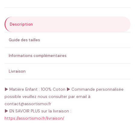
Description
ENVOYER MA DEMANDE ✨
Guide des tailles
💚 Retour sous 24-48h
🇫🇷 Flocage en France
✅ Validation avant fabrication
Informations complémentaires
Livraison
► Matière Enfant : 100% Coton
► Commande personnalisée
possible veuillez nous consulter par email à
contact@assortismoi.fr
► EN SAVOIR PLUS sur la livraison :
https://assortismoi.fr/livraison/