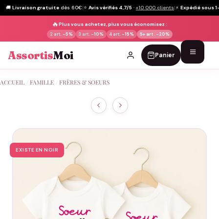
🚚
Livraison gratuite
dès 60€
|
⭐
Avis vérifiés 4,7/5
·
+10 000 clients
|
⚡
Expédié sous 1
🔥
Plus vous achetez, plus vous économisez :
2 art.
-5%
3 art.
-10%
4 art.
-15%
5+ art.
-20%
Assortis
Moi
Panier
Passer
ACCUEIL
/
FAMILLE
/
FRÈRES & SOEURS
au
contenu
EXISTE EN NOIR