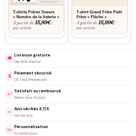
Photos souvenirs garanties et moments de complicité
renforcés
T-shirts Frères Soeurs
T-shirt Grand Frère Petit
« Numéro de la fraterie »
Frère « Flèche »
Couleurs intemporelles qui se marient avec toutes les tenues
15,99
€
15,99
€
À partir de
À partir de
/
/
par article
par article
Coupe adaptée aux mouvements naturels des tout-petits
Cadeau de naissance original qui marque les esprits
Idéal pour
Livraison gratuite
🚚
Dès 60€ d'achat
Séances photos de jumeaux, sorties en famille, cadeaux de
naissance originaux, annonces de grossesse gémellaire et tous
Paiement sécurisé
🔒
les moments du quotidien où la complicité se révèle.
CB, Visa, Mastercard
Satisfait ou remboursé
↩️
Bon à savoir
Retour sous 14 jours
Consultez notre
guide des tailles
pour choisir la coupe parfaite.
Avis vérifiés 4,7/5
⭐
Envie d’une touche personnelle ? Découvrez notre
service de
Voir les avis
personnalisation
. Matière douce et résistante, ces bodys
Personnalisation
supportent les lavages fréquents tout en conservant leur éclat.
✏️
En savoir plus