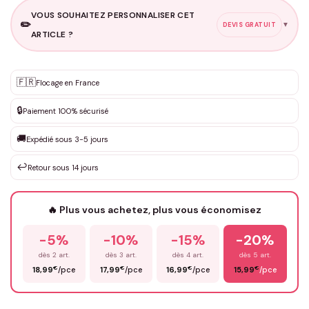
VOUS SOUHAITEZ PERSONNALISER CET
✏️
▼
DEVIS GRATUIT
ARTICLE ?
Personnalisation sur mesure
🇫🇷
✨
Flocage en France
DEVIS GRATUIT · Personnalisation de 3 à 10€ selon la demande
🔒
Paiement 100% sécurisé
Que souhaitez-vous ?
*
🚚
Expédié sous 3-5 jours
↩️
Retour sous 14 jours
Votre texte / idée
*
🔥 Plus vous achetez, plus vous économisez
-5%
-10%
-15%
-20%
Prénom
*
dès 2 art.
dès 3 art.
dès 4 art.
dès 5 art.
€
€
€
€
18,99
/pce
17,99
/pce
16,99
/pce
15,99
/pce
Email
*