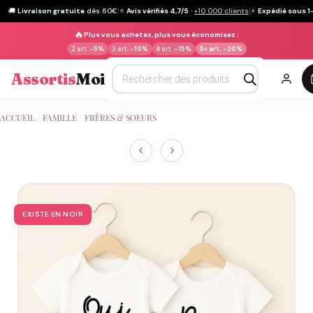
🚚
Livraison gratuite
dès 60€
|
⭐
Avis vérifiés 4,7/5
·
+10 000 clients
|
⚡
Expédié sous 1
🔥
Plus vous achetez, plus vous économisez :
2 art.
-5%
3 art.
-10%
4 art.
-15%
5+ art.
-20%
Recherche
Assortis
Moi
de
produits
Passer
ACCUEIL
/
FAMILLE
/
FRÈRES & SOEURS
au
contenu
EXISTE EN NOIR