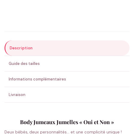
Précisions (optionnel)
Description
ENVOYER MA DEMANDE ✨
Guide des tailles
💚 Retour sous 24-48h
🇫🇷 Flocage en France
✅ Validation avant fabrication
Informations complémentaires
Livraison
Body Jumeaux Jumelles « Oui et Non »
Deux bébés, deux personnalités… et une complicité unique !