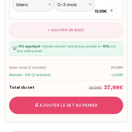
✕
19,99€
+ AJOUTER UN BODY
-5% appliqué !
Ajoutez encore 1 article pour passer à
-10%
sur
💡
tout votre panier.
Sous-total (
2
articles)
39,98€
Remise -5% (2 articles)
-2,00€
37,98€
Total du set
39,98€
🛒 AJOUTER LE SET AU PANIER