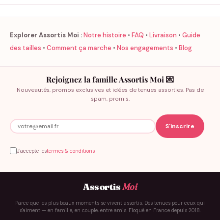
Explorer Assortis Moi :
Notre histoire
•
FAQ
•
Livraison
•
Guide
des tailles
•
Comment ça marche
•
Nos engagements
•
Blog
Rejoignez la famille Assortis Moi 💌
Nouveautés, promos exclusives et idées de tenues assorties. Pas de
spam, promis.
J'accepte les
termes & conditions
Assortis
Moi
Parce que les plus beaux moments se vivent assortis. Des tenues pour ceux qui
s'aiment — en famille, en couple, entre amis. Floqué en France depuis 2018.