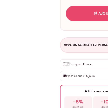
🛒 AJOU
✏️
VOUS SOUHAITEZ PERSO
Personnalisation sur m
🇫🇷
✨
Flocage en France
DEVIS GRATUIT · Personnali
🚚
Expédié sous 3-5 jours
Que souhaitez-vous ?
*
🔥 Plus vous 
Prénom
*
-5%
-1
dès 2 art.
dès 3