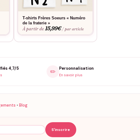
service de personnalisation
. Les bodies
T-shirts Frères Soeurs « Numéro
T-shirt J’aime m
15,9
de la fraterie »
À partir de
15,99
€
À partir de
e
/ par article
fiés 4,7/5
Personnalisation
✏️
is
En savoir plus
gements
•
Blog