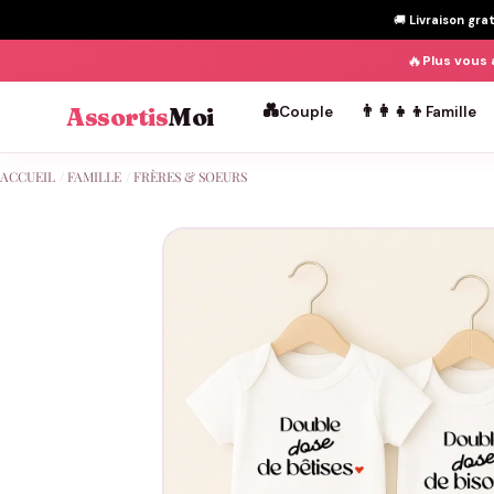
🚚
Livraison gra
🔥
Plus vous 
💑
👨‍👩‍👧‍👦
Assortis
Moi
Couple
Famille
Passer
ACCUEIL
/
FAMILLE
/
FRÈRES & SOEURS
au
contenu