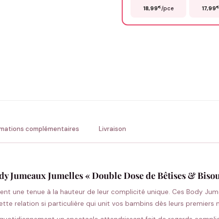
€
18,99
/pce
17,99
Précisions (optionnel)
ENV
💚 Retour sous 24-48h
🇫
rmations complémentaires
Livraison
dy Jumeaux Jumelles « Double Dose de Bêtises & Bisou
tent une tenue à la hauteur de leur complicité unique. Ces Body Ju
te relation si particulière qui unit vos bambins dès leurs premiers 