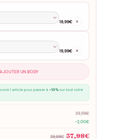
19,99€
✕
19,99€
✕
 AJOUTER UN BODY
core 1 article pour passer à
-10%
sur tout votre
39,98€
-2,00€
37,98€
39,98€