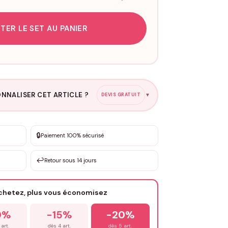
TER LE SET AU PANIER
NNALISER CET ARTICLE ?
DEVIS GRATUIT
▼
esure
🔒
Paiement 100% sécurisé
sation de 3 à 10€ selon la demande
↩️
Retour sous 14 jours
Votre texte / idée
*
achetez, plus vous économisez
Email
*
0%
-15%
-20%
 art.
dès 4 art.
dès 5 art.