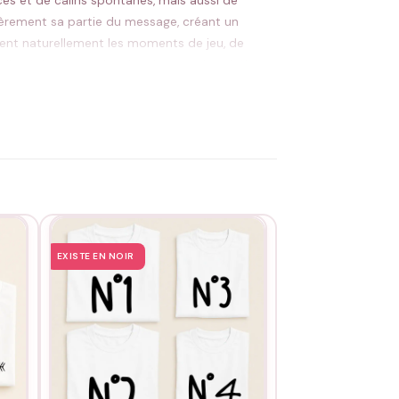
es et de câlins spontanés, mais aussi de
ièrement sa partie du message, créant un
nent naturellement les moments de jeu, de
tail précieux quand on jongle avec deux bébés.
EXISTE EN NOIR
ments du quotidien où l’on aime voir ses