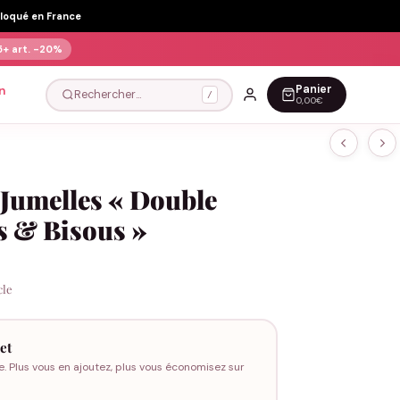
Floqué en France
5+ art.
-20%
Panier
n
Rechercher…
/
0,00€
Jumelles « Double
s & Bisous »
cle
et
e. Plus vous en ajoutez, plus vous économisez sur