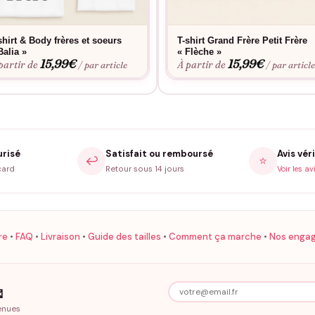
Bon à savoir
a coupe parfaite. Envie d’une touche personnelle ? Découvrez notre
shirt & Body frères et soeurs
T-shirt Grand Frère Petit Frère
nombreux lavages en machine.
Balia »
« Flèche »
15,99
€
15,99
€
partir de
À partir de
/ par article
/ par articl
urisé
Satisfait ou remboursé
Avis véri
↩️
⭐
card
Retour sous 14 jours
Voir les av
re
•
FAQ
•
Livraison
•
Guide des tailles
•
Comment ça marche
•
Nos enga

enues