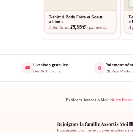
Consultez notre
guide des tailles
pour choisir l
T-shirt & Body Frère et Soeur
T-
conservent leur forme et leur éclat après de 
« Liao »
« 
15,99
€
À partir de
À 
/ par article
Livraison gratuite
Paiement séc
🚚
🔒
Dès 60€ d'achat
CB, Visa, Master
Explorer Assortis Moi :
Notre histoi
Rejoignez la famille Assortis Moi 
Nouveautés, promos exclusives et idées de t