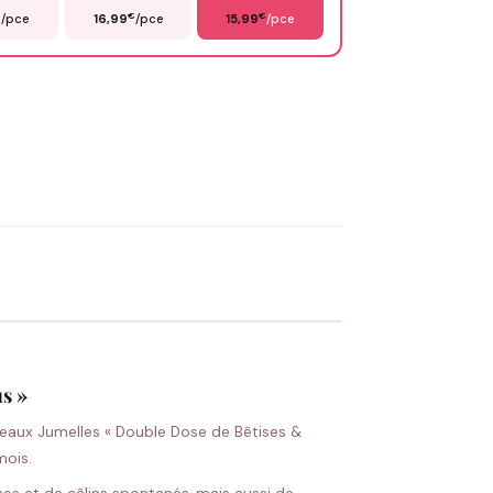
€
€
€
/pce
16,99
/pce
15,99
/pce
OYER MA DEMANDE ✨
 Flocage en France
✅ Validation avant fabrication
s »
meaux Jumelles « Double Dose de Bêtises &
mois.