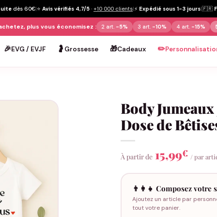
tuite
dès 60€
|
⭐
Avis vérifiés 4,7/5
·
+10 000 clients
|
⚡
Expédié sous 1-3 jours
|
🇫🇷
achetez, plus vous économisez :
2 art.
-5%
3 art.
-10%
4 art.
-15%
🎉
🤰
🎁
✏️
EVG / EVJF
Grossesse
Cadeaux
Personnalisatio
Body Jumeaux 
Dose de Bêtise
15,99
€
À partir de
/ par arti
👨‍👩‍👧 Composez votre s
Ajoutez un article par personn
tout votre panier.