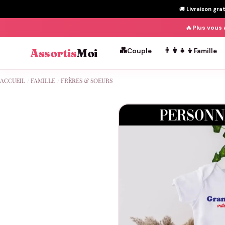
🚚
Livraison gra
🔥
Plus vous 
💑
👨‍👩‍👧‍👦
Assortis
Moi
Couple
Famille
Passer
ACCUEIL
/
FAMILLE
/
FRÈRES & SOEURS
au
contenu