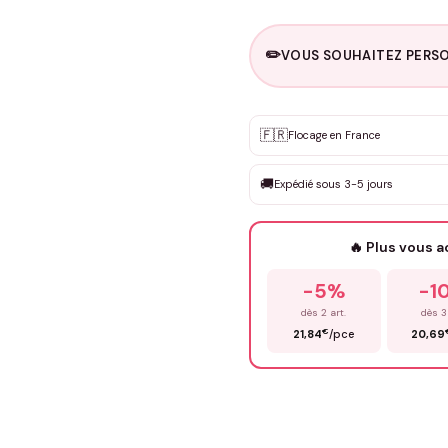
✏️
VOUS SOUHAITEZ PERSO
Personnalisation sur m
🇫🇷
✨
Flocage en France
DEVIS GRATUIT · Personnali
🚚
Expédié sous 3-5 jours
Que souhaitez-vous ?
*
🔥 Plus vous 
Prénom
*
-5%
-1
dès 2 art.
dès 3
€
21,84
/pce
20,69
Précisions (optionnel)