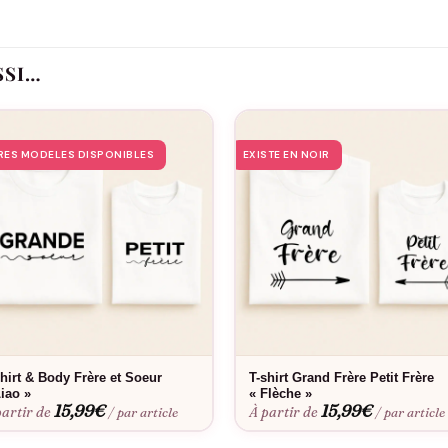
urs, ou encore harmoniser les couleurs de vos looks famille pour u
ire avec délicatesse et une pointe d’humour, ce
Body Grand Frère « 
SSI…
i choisir le Body Grand Frère « Personnalis
RES MODELES DISPONIBLES
EXISTE EN NOIR
1) Un message qui compte
t clairement, tandis que la ligne inférieure accueille
votre texte
: pr
otionnel immédiat
. C’est simple : chaque fois que votre enfant port
2) Une personnalisation facile et expressive
e »
tient dans sa
liberté de personnalisation
. Vous choisissez un cou
 Grand Frère ». Vous obtenez un rendu net et lisible, idéal pour les
p
shirt & Body Frère et Soeur
T-shirt Grand Frère Petit Frère
souvenir, cartes à envoyer… Résultat : un
cadeau unique
, qui ne res
Liao »
« Flèche »
15,99
€
15,99
€
partir de
À partir de
/ par article
/ par article
3) Confort pensé pour la peau des tout-petits