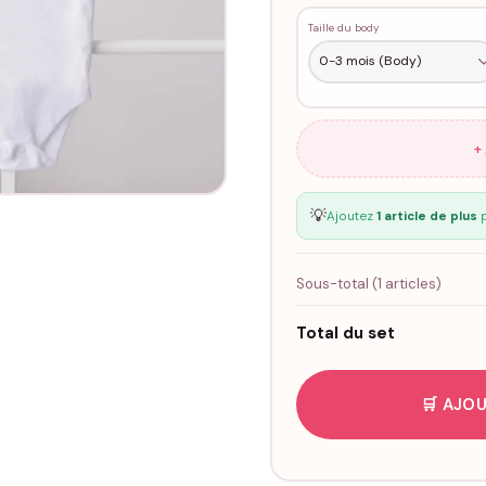
Taille du body
+
💡
Ajoutez
1 article de plus
p
Sous-total (
1
articles)
Total du set
🛒 AJOU