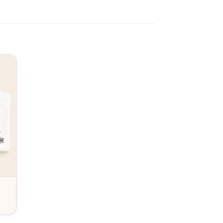
n rendu photo digne d’un studio. Si vous
Personnalisable »
est votre allié.
able » ?
énom, date, petit mot, surnom affectueux,
e son body, le message fait sourire, déclenche
rt texte (ex. « Depuis 2025 », « Team Théo », «
hotos d’annonce
: révélation de grossesse aux
semble qu’à votre famille.