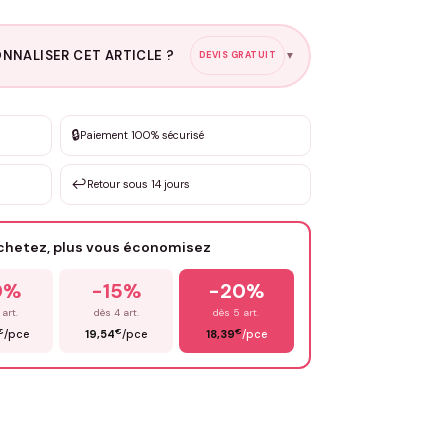
NNALISER CET ARTICLE ?
DEVIS GRATUIT
▼
esure
🔒
Paiement 100% sécurisé
sation de 3 à 10€ selon la demande
↩️
Retour sous 14 jours
Votre texte / idée
*
achetez, plus vous économisez
Email
*
0%
-15%
-20%
 art.
dès 4 art.
dès 5 art.
€
€
€
/pce
19,54
/pce
18,39
/pce