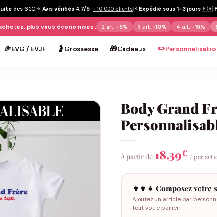
tuite
dès 60€
|
⭐
Avis vérifiés 4,7/5
·
+10 000 clients
|
⚡
Expédié sous 1-3 jours
|
🇫🇷
achetez, plus vous économisez :
2 art.
-5%
3 art.
-10%
4 art.
-15%
🎉
🤰
🎁
✏️
EVG / EVJF
Grossesse
Cadeaux
Personnalisatio
Body Grand Fr
Personnalisabl
18,39
€
À partir de
/ par arti
👨‍👩‍👧 Composez votre s
Ajoutez un article par personn
tout votre panier.