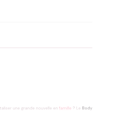
OYER MA DEMANDE ✨
 Flocage en France
✅ Validation avant fabrication
taliser une grande nouvelle en
famille
? Le
Body
nalisable, il transforme un simple vêtement en
ent dans cet univers : vous pouvez l’associer