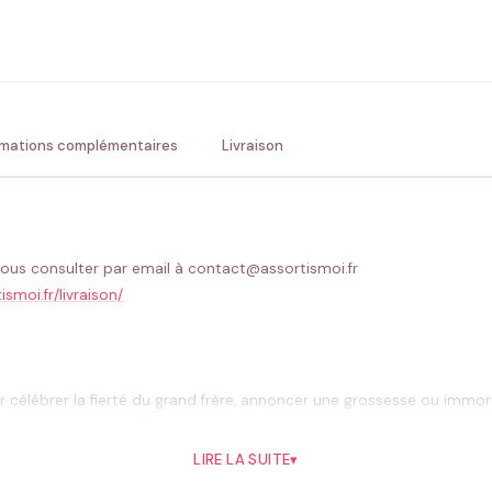
ENV
💚 Retour sous 24-48h
🇫
rmations complémentaires
Livraison
ous consulter par email à contact@assortismoi.fr
ismoi.fr/livraison/
r célébrer la fierté du grand frère, annoncer une grossesse ou immor
est pensé pour ça. Doux, confortable et surtout entièrement person
ille
et à illuminer vos photos.
LIRE LA SUITE
▾
ans les
tenues assorties pour la famille
. Ce body s’intègre parfaitem