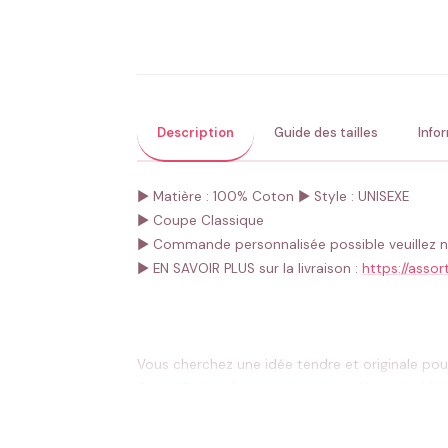
Description
Guide des tailles
Info
► Matière : 100% Coton
► Style : UNISEXE
► Coupe Classique
► Commande personnalisée possible veuillez n
► EN SAVOIR PLUS sur la livraison :
https://assort
Vous cherchez une idée tendre et originale pou
Grand Frère « Personnalisable »
d’
Assortis Moi
un souvenir fort, prêt à faire sourire toute
la fam
Chez
Assortis Moi
, nous sommes spécialisés d