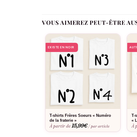
avec nos t-shirts de grands
frères
et grandes sœ
souhaitez un vêtement qui raconte votre histo
VOUS AIMEREZ PEUT-ÊTRE AU
Pourquo
EXISTE EN NOIR
AUT
Sur le devant, l’inscription
« Grand Frère »
ressor
hashtag de famille… Ce duo crée un
impact ém
une conversation et marque la mémoire.
La force du
Body Grand Frère « Personnalisabl
cœur de fratrie ») que nous positionnons sous «
T-shirts Frères Soeurs « Numéro
T-
grands-parents, shooting de naissance, albums 
de la fraterie »
« 
15,99
€
À partir de
À 
/ par article