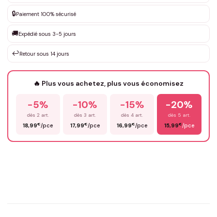
DEVIS GRATUIT · Personnalisation de 3 à 10€ selon la demande
🔒
Paiement 100% sécurisé
Que souhaitez-vous ?
*
🚚
Expédié sous 3-5 jours
↩️
Retour sous 14 jours
Votre texte / idée
*
🔥 Plus vous achetez, plus vous économisez
-5%
-10%
-15%
-20%
Prénom
*
dès 2 art.
dès 3 art.
dès 4 art.
dès 5 art.
€
€
€
€
18,99
/pce
17,99
/pce
16,99
/pce
15,99
/pce
Email
*
Précisions (optionnel)