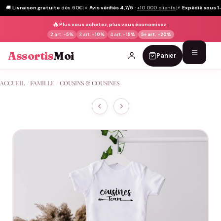
🚚
Livraison gratuite
dès 60€
|
⭐
Avis vérifiés 4,7/5
·
+10 000 clients
|
⚡
Expédié sous 1
🔥
Plus vous achetez, plus vous économisez :
2 art.
-5%
3 art.
-10%
4 art.
-15%
5+ art.
-20%
Assortis
Moi
Panier
Passer
ACCUEIL
/
FAMILLE
/
COUSINS & COUSINES
au
contenu