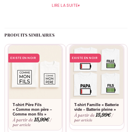
photos souvenirs. On le porte en blanc ou en noir, manches
LIRE LA SUITE
▾
courtes ou longues selon le thermomètre.
Côté matière : 100% coton tout doux, flocage réalisé en France,
fabrication à la commande. Lavage machine sur l’envers, pas
de fer sur le motif. Le genre de cadeau qui sert vraiment, jour
PRODUITS SIMILAIRES
après jour.
EXISTE EN NOIR
EXISTE EN NOIR
T-shirt Père Fils
T-shirt Famille « Batterie
« Comme mon père –
vide – Batterie pleine »
15,99
€
Comme mon fils »
À partir de
/
15,99
€
À partir de
/
par article
par article