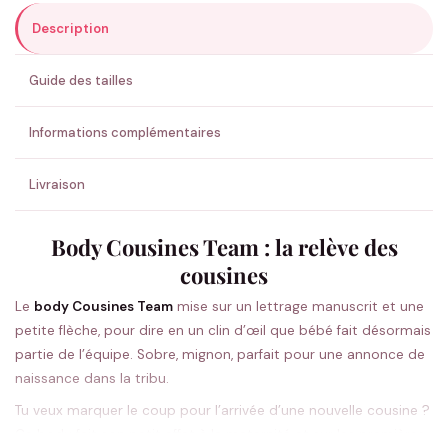
Description
ENVOYER MA DEMANDE ✨
Guide des tailles
💚 Retour sous 24-48h
🇫🇷 Flocage en France
✅ Validation avant fabrication
Informations complémentaires
Livraison
Body Cousines Team : la relève des
cousines
Le
body Cousines Team
mise sur un lettrage manuscrit et une
petite flèche, pour dire en un clin d’œil que bébé fait désormais
partie de l’équipe. Sobre, mignon, parfait pour une annonce de
naissance dans la tribu.
Tu veux marquer le coup pour l’arrivée d’une nouvelle cousine ?
Ce body fait son petit effet à la maternité et sur les premières