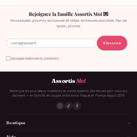
Rejoignez la famille Assortis Moi 💌
Nouveautés, promos exclusives et idées de tenues assorties. Pas de
spam, promis.
J'accepte les
termes & conditions
Assortis
Moi
Parce que les plus beaux moments se vivent assortis. Des tenues pour ceux qui
s'aiment — en famille, en couple, entre amis. Floqué en France depuis 2018.
Boutique
La Famille
Aide