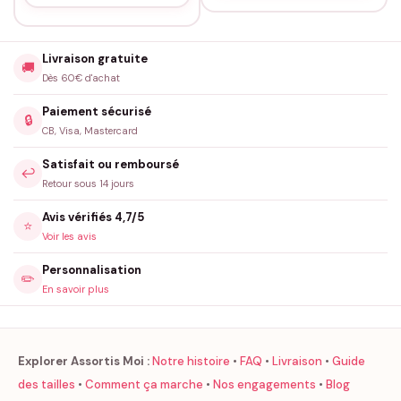
Livraison gratuite
🚚
Dès 60€ d'achat
Paiement sécurisé
🔒
CB, Visa, Mastercard
Satisfait ou remboursé
↩️
Retour sous 14 jours
Avis vérifiés 4,7/5
⭐
Voir les avis
Personnalisation
✏️
En savoir plus
Explorer Assortis Moi :
Notre histoire
•
FAQ
•
Livraison
•
Guide
des tailles
•
Comment ça marche
•
Nos engagements
•
Blog