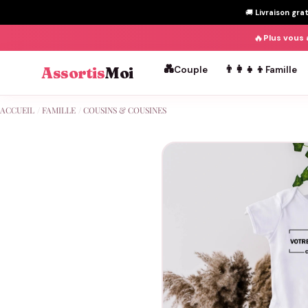
🚚
Livraison gra
🔥
Plus vous 
💑
👨‍👩‍👧‍👦
Assortis
Moi
Couple
Famille
Passer
ACCUEIL
/
FAMILLE
/
COUSINS & COUSINES
au
contenu