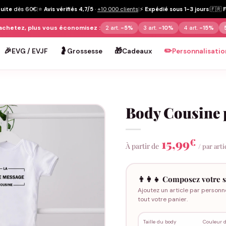
tuite
dès 60€
|
⭐
Avis vérifiés 4,7/5
·
+10 000 clients
|
⚡
Expédié sous 1-3 jours
|
🇫🇷
achetez, plus vous économisez :
2 art.
-5%
3 art.
-10%
4 art.
-15%
🎉
🤰
🎁
✏️
EVG / EVJF
Grossesse
Cadeaux
Personnalisatio
Body Cousine 
15,99
€
À partir de
/ par arti
👨‍👩‍👧 Composez votre s
Ajoutez un article par personn
tout votre panier.
Taille du body
Couleur 