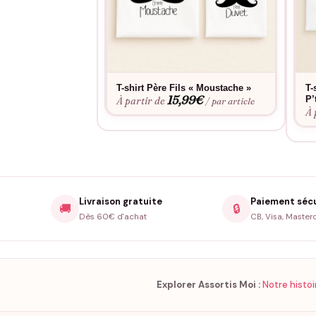
T-shirt Père Fils « Moustache »
T-
15,99
€
P’
À partir de
/ par article
À 
Livraison gratuite
Paiement séc
🚚
🔒
Dès 60€ d'achat
CB, Visa, Master
Explorer Assortis Moi :
Notre histoi