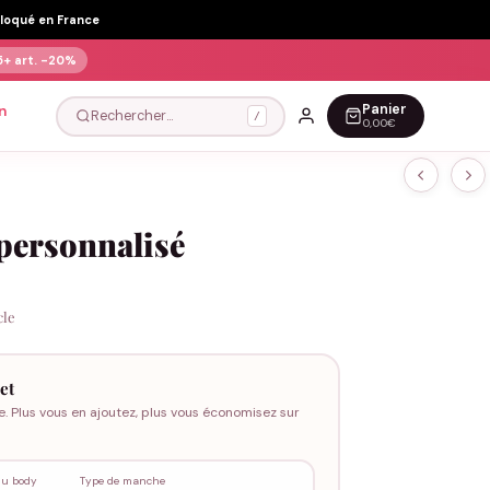
Floqué en France
5+ art.
-20%
Panier
n
Rechercher…
/
0,00€
personnalisé
cle
et
e. Plus vous en ajoutez, plus vous économisez sur
du body
Type de manche