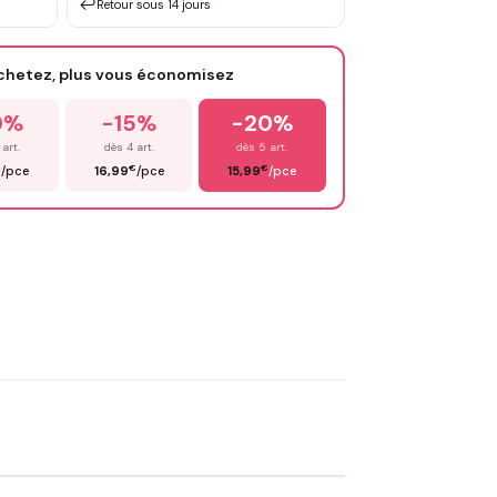
↩️
Retour sous 14 jours
Votre texte / idée
*
achetez, plus vous économisez
Email
*
0%
-15%
-20%
 art.
dès 4 art.
dès 5 art.
€
€
€
/pce
16,99
/pce
15,99
/pce
OYER MA DEMANDE ✨
 Flocage en France
✅ Validation avant fabrication