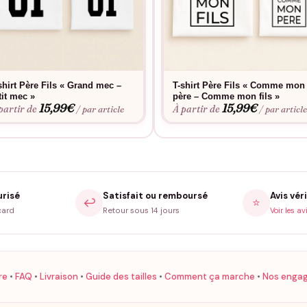
shirt Père Fils « Grand mec –
T-shirt Père Fils « Comme mon
tit mec »
père – Comme mon fils »
15,99
€
15,99
€
partir de
À partir de
/ par article
/ par articl
urisé
Satisfait ou remboursé
Avis véri
↩️
⭐
card
Retour sous 14 jours
Voir les av
re
•
FAQ
•
Livraison
•
Guide des tailles
•
Comment ça marche
•
Nos enga