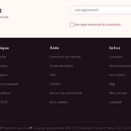

enues
J'accepte les
termes & conditions
ique
Aide
Infos
ille
Comment ça marche
Livraison
uples
Guide des tailles
Personnalisati
pains
FAQ
Avis clients
ce Grossesse
Contact
Blog
cadeaux
Suivre ma commande
Mon compte
 EVJF
Quiz cadeau
Lookbook
🔒 Paiement sécurisé
·
🚚 Livraison gratuite dès 60€
·
🇫🇷 Floqué en France
·
↩️ Retour 14j
·
⭐ 4,7/5