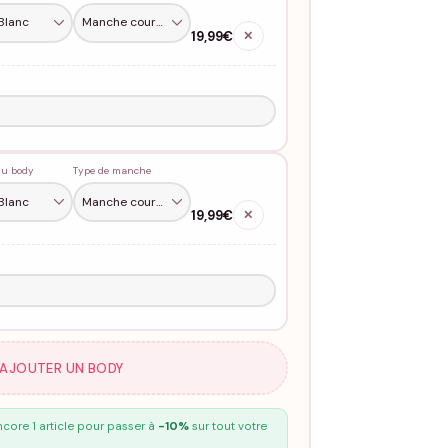
19,99€
✕
du body
Type de manche
19,99€
✕
 AJOUTER UN BODY
core 1 article pour passer à
-10%
sur tout votre