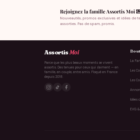
Rejoignez la famille Assortis Moi 
Nouveautés, promos exclusives et idées de t
assorties. Pas de spam, promis.
Bout
Assortis
Moi
La Fam
Parce que les plus beaux moments se vivent
assortis. Des tenues pour ceux qui s'aiment — en
Les Co
famille, en couple, entre amis. Floqué en France
depuis 2018.
Les Co
Annon
Idées 
EVG &