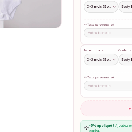
✏️ Texte personnalisé
Taille du body
Couleur 
✏️ Texte personnalisé
+
-5% appliqué !
Ajoutez en
💡
panier.