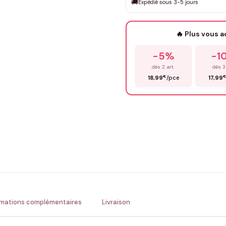
🚚
Expédié sous 3-5 jours
Que souhaitez-vous ?
*
🔥 Plus vous 
Prénom
*
-5%
-1
dès 2 art.
dès 3
€
18,99
/pce
17,99
Précisions (optionnel)
ENV
💚 Retour sous 24-48h
🇫
rmations complémentaires
Livraison