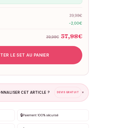
39,98€
-2,00€
37,98€
39,98€
TER LE SET AU PANIER
NNALISER CET ARTICLE ?
DEVIS GRATUIT
▼
esure
🔒
Paiement 100% sécurisé
sation de 3 à 10€ selon la demande