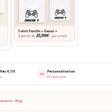
T-shirt Famille « Gamer »
T-shirt Famille « 
15,99
€
Batterie pleine »
À partir de
/ par article
15,9
À partir de
e
fiés 4,7/5
Personnalisation
✏️
is
En savoir plus
gements
•
Blog