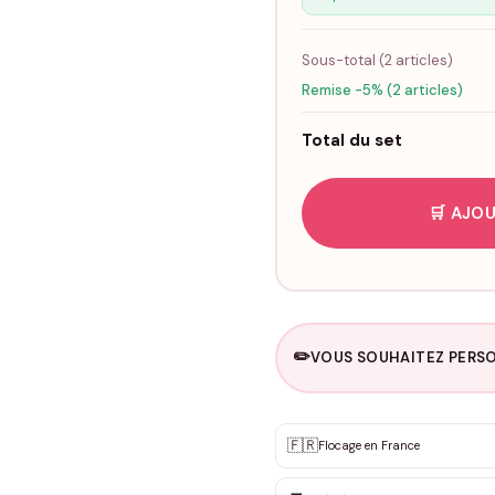
Sous-total (
2
articles)
Remise -5% (2 articles)
Total du set
🛒 AJOU
✏️
VOUS SOUHAITEZ PERSO
Personnalisation sur m
🇫🇷
✨
Flocage en France
DEVIS GRATUIT · Personnali